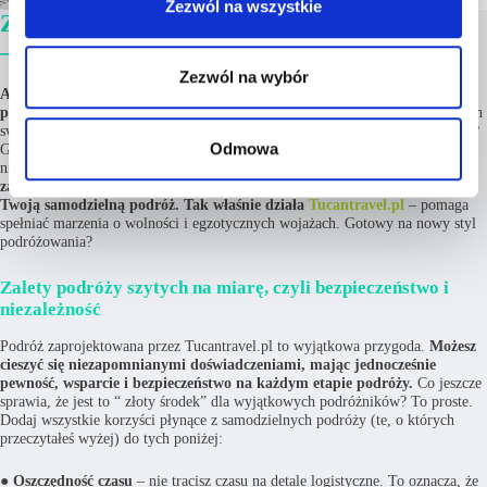
Zezwól na wszystkie
Złoty środek dla niezależnych podróżników
– podróże szyte na miarę
Zezwól na wybór
A co w sytuacji, gdy pragniesz wolności i niezależności, ale nie lubisz
planowania?
A co w sytuacji gdy chcesz decydować o wszystkich składowych
swojej wyprawy, ale nie masz czasu na sprawdzanie wszystkiego? Co wybrać?
Odmowa
Gorset nałożony przez biuro podróży, czy niedopracowaną wyprawę w
nieznane? Spokojnie.
Jest jeszcze inne rozwiązanie. Plan podróży
zaprojektowany przez doświadczonych doradców, którzy wyślą Cię w
Twoją samodzielną podróż. Tak właśnie działa
Tucantravel.pl
– pomaga
spełniać marzenia o wolności i egzotycznych wojażach. Gotowy na nowy styl
podróżowania?
Zalety podróży szytych na miarę, czyli bezpieczeństwo i
niezależność
Podróż zaprojektowana przez Tucantravel.pl to wyjątkowa przygoda.
Możesz
cieszyć się niezapomnianymi doświadczeniami, mając jednocześnie
pewność, wsparcie i bezpieczeństwo na każdym etapie podróży.
Co jeszcze
sprawia, że jest to “ złoty środek” dla wyjątkowych podróżników? To proste.
Dodaj wszystkie korzyści płynące z samodzielnych podróży (te, o których
przeczytałeś wyżej) do tych poniżej:
●
Oszczędność czasu
– nie tracisz czasu na detale logistyczne. To oznacza, że