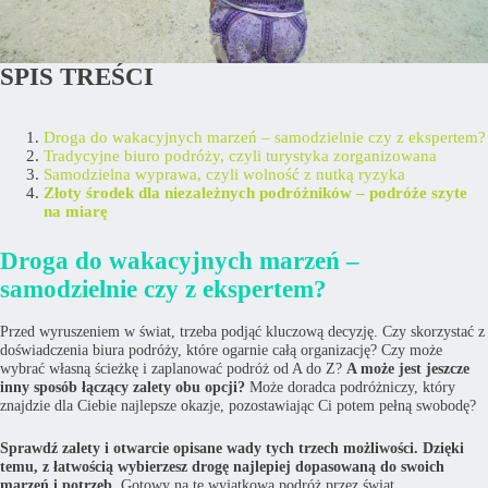
SPIS TREŚCI
Droga do wakacyjnych marzeń – samodzielnie czy z ekspertem?
Tradycyjne biuro podróży, czyli turystyka zorganizowana
Samodzielna wyprawa, czyli wolność z nutką ryzyka
Złoty środek dla niezależnych podróżników – podróże szyte
na miarę
Droga do wakacyjnych marzeń –
samodzielnie czy z ekspertem?
Przed wyruszeniem w świat, trzeba podjąć kluczową decyzję. Czy skorzystać z
doświadczenia biura podróży, które ogarnie całą organizację? Czy może
wybrać własną ścieżkę i zaplanować podróż od A do Z?
A może jest jeszcze
inny sposób łączący zalety obu opcji?
Może doradca podróżniczy, który
znajdzie dla Ciebie najlepsze okazje, pozostawiając Ci potem pełną swobodę?
Sprawdź zalety i otwarcie opisane wady tych trzech możliwości. Dzięki
temu, z łatwością wybierzesz drogę najlepiej dopasowaną do swoich
marzeń i potrzeb.
Gotowy na tę wyjątkową podróż przez świat