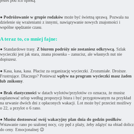
jesteś pod ich opieką.
●
Podróżowanie w grupie rodaków
może być świetną sprawą. Pozwala na
dzielenie się wrażeniami z innymi, nawiązywanie nowych znajomości i
wspólne spędzanie czasu.
A teraz to, co mniej fajne:
● Standardowe trasy.
Z biurem podróży nie zostaniesz odkrywcą.
Szlak
wycieczki jest jak stara, znana piosenka – zanucisz, ale własnych nut nie
dopiszesz.
● Kasa, kasa, kasa. Płacisz za organizację wycieczki. Zrozumiałe. Droższe.
Frustrujące. Dlaczego? Ponieważ
wpływ na program wycieczki masz żaden
lub znikomy
.
●
Brak elastyczności
w datach wylotów/przylotów co oznacza, że musisz
zaplanować urlop według propozycji biura i być przygotowanym na przykład
na urwanie dwóch dni z opłaconych wakacji. Lot może być przecież możliwy
o 22, a przylot o 6 rano.
●
Musisz dostosować swój wakacyjny plan dnia do godzin posiłków
.
Wstawanie rano po szalonej nocy, czy pęd z plaży, żeby zdążyć na obiad dolicz
do ceny. Emocjonalnej 😉