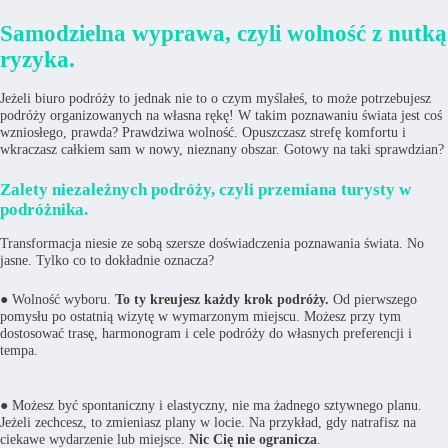
Samodzielna wyprawa, czyli wolność z nutką
ryzyka.
Jeżeli biuro podróży to jednak nie to o czym myślałeś, to może potrzebujesz
podróży organizowanych na własna rękę! W takim poznawaniu świata jest coś
wzniosłego, prawda? Prawdziwa wolność. Opuszczasz strefę komfortu i
wkraczasz całkiem sam w nowy, nieznany obszar. Gotowy na taki sprawdzian?
Zalety niezależnych podróży, czyli przemiana turysty w
podróżnika.
Transformacja niesie ze sobą szersze doświadczenia poznawania świata. No
jasne. Tylko co to dokładnie oznacza?
● Wolność wyboru.
To ty kreujesz każdy krok podróży.
Od pierwszego
pomysłu po ostatnią wizytę w wymarzonym miejscu. Możesz przy tym
dostosować trasę, harmonogram i cele podróży do własnych preferencji i
tempa.
● Możesz być spontaniczny i elastyczny, nie ma żadnego sztywnego planu.
Jeżeli zechcesz, to zmieniasz plany w locie. Na przykład, gdy natrafisz na
ciekawe wydarzenie lub miejsce.
Nic Cię nie ogranicza
.