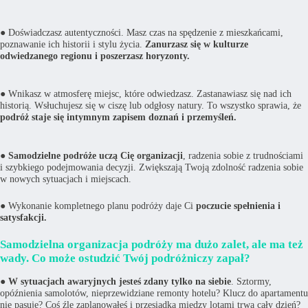
● Doświadczasz autentyczności. Masz czas na spędzenie z mieszkańcami,
poznawanie ich historii i stylu życia.
Zanurzasz się w kulturze
odwiedzanego regionu i poszerzasz horyzonty.
● Wnikasz w atmosferę miejsc, które odwiedzasz. Zastanawiasz się nad ich
historią. Wsłuchujesz się w ciszę lub odgłosy natury. To wszystko sprawia, że
podróż staje się intymnym zapisem doznań i przemyśleń.
●
Samodzielne podróże uczą Cię organizacji
, radzenia sobie z trudnościami
i szybkiego podejmowania decyzji. Zwiększają Twoją zdolność radzenia sobie
w nowych sytuacjach i miejscach.
● Wykonanie kompletnego planu podróży daje Ci
poczucie spełnienia i
satysfakcji.
Samodzielna organizacja podróży ma dużo zalet, ale ma też
wady. Co może ostudzić Twój podróżniczy zapał?
●
W sytuacjach awaryjnych jesteś zdany tylko na siebie
. Sztormy,
opóźnienia samolotów, nieprzewidziane remonty hotelu? Klucz do apartamentu
nie pasuje? Coś źle zaplanowałeś i przesiadka między lotami trwa cały dzień?