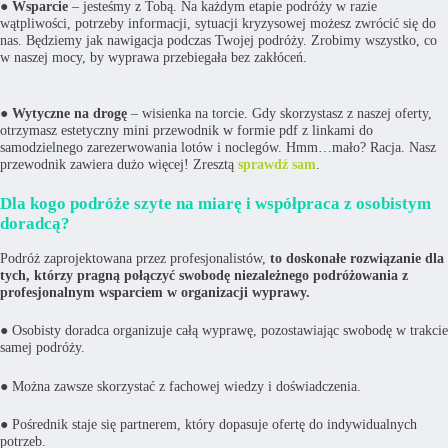
●
Wsparcie
– jesteśmy z Tobą. Na każdym etapie podróży w razie
wątpliwości, potrzeby informacji, sytuacji kryzysowej możesz zwrócić się do
nas. Będziemy jak nawigacja podczas Twojej podróży. Zrobimy wszystko, co
w naszej mocy, by wyprawa przebiegała bez zakłóceń.
●
Wytyczne na drogę
– wisienka na torcie. Gdy skorzystasz z naszej oferty,
otrzymasz estetyczny mini przewodnik w formie pdf z linkami do
samodzielnego zarezerwowania lotów i noclegów. Hmm…mało? Racja. Nasz
przewodnik zawiera dużo więcej! Zresztą
sprawdź sam
.
Dla kogo podróże szyte na miarę i współpraca z osobistym
doradcą?
Podróż zaprojektowana przez profesjonalistów,
to doskonałe rozwiązanie dla
tych, którzy pragną połączyć swobodę niezależnego podróżowania z
profesjonalnym wsparciem w organizacji wyprawy.
● Osobisty doradca organizuje całą wyprawę, pozostawiając swobodę w trakcie
samej podróży.
● Można zawsze skorzystać z fachowej wiedzy i doświadczenia.
● Pośrednik staje się partnerem, który dopasuje ofertę do indywidualnych
potrzeb.