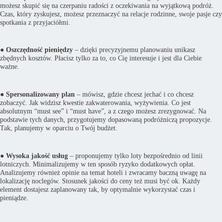
możesz skupić się na czerpaniu radości z oczekiwania na wyjątkową podróż.
Czas, który zyskujesz, możesz przeznaczyć na relacje rodzinne, swoje pasje czy
spotkania z przyjaciółmi.
●
Oszczędność pieniędzy
– dzięki precyzyjnemu planowaniu unikasz
zbędnych kosztów. Płacisz tylko za to, co Cię interesuje i jest dla Ciebie
ważne.
●
Spersonalizowany plan
– mówisz, gdzie chcesz jechać i co chcesz
zobaczyć. Jak widzisz kwestie zakwaterowania, wyżywienia. Co jest
absolutnym “must see” i “must have”, a z czego możesz zrezygnować. Na
podstawie tych danych, przygotujemy dopasowaną podróżniczą propozycje.
Tak, planujemy w oparciu o Twój budżet.
●
Wysoka jakość usług
– proponujemy tylko loty bezpośrednio od linii
lotniczych. Minimalizujemy w ten sposób ryzyko dodatkowych opłat.
Analizujemy również opinie na temat hoteli i zwracamy baczną uwagę na
lokalizację noclegów. Stosunek jakości do ceny też musi być ok. Każdy
element dostajesz zaplanowany tak, by optymalnie wykorzystać czas i
pieniądze.