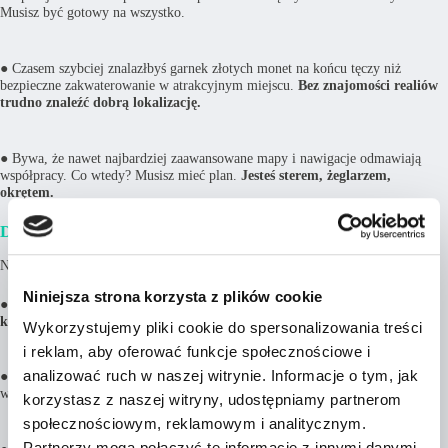
Musisz być gotowy na wszystko.
● Czasem szybciej znalazłbyś garnek złotych monet na końcu tęczy niż
bezpieczne zakwaterowanie w atrakcyjnym miejscu.
Bez znajomości realiów
trudno znaleźć dobrą lokalizację.
● Bywa, że nawet najbardziej zaawansowane mapy i nawigacje odmawiają
współpracy. Co wtedy? Musisz mieć plan.
Jesteś sterem, żeglarzem,
okrętem.
Dla kogo całkiem samodzielne wyprawy?
Niezależne podróże będą dobrym rozwiązaniem dla osób, które:
Niniejsza strona korzysta z plików cookie
● Nie lubią być uzależnione od gotowych rozwiązań i
chcą mieć pełną
kontrolę
nad przebiegiem podróży.
Wykorzystujemy pliki cookie do spersonalizowania treści
i reklam, aby oferować funkcje społecznościowe i
analizować ruch w naszej witrynie. Informacje o tym, jak
●
Lubią podejmować decyzje na bieżąco
, być elastycznym w planowaniu i
wybierać ścieżki w zależności od sytuacji.
korzystasz z naszej witryny, udostępniamy partnerom
społecznościowym, reklamowym i analitycznym.
Partnerzy mogą połączyć te informacje z innymi danymi