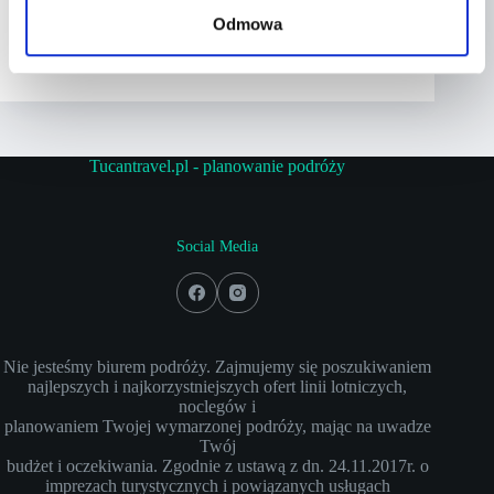
Odmowa
tucantravel
2023-12-03
Tucantravel.pl - planowanie podróży
Social Media
Nie jesteśmy biurem podróży. Zajmujemy się poszukiwaniem
najlepszych i najkorzystniejszych ofert linii lotniczych,
noclegów i
planowaniem Twojej wymarzonej podróży, mając na uwadze
Twój
budżet i oczekiwania. Zgodnie z ustawą z dn. 24.11.2017r. o
imprezach turystycznych i powiązanych usługach