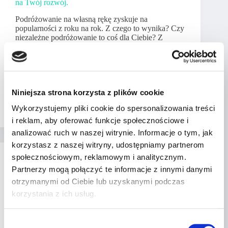
na Twój rozwój.
Podróżowanie na własną rękę zyskuje na
popularności z roku na rok. Z czego to wynika? Czy
niezależne podróżowanie to coś dla Ciebie? Z
naszego wpisu dowiesz się nie tylko, dlaczego
warto, ale też jak taka forma zwiedzania świata
wpłynie na Twój rozwój.
Dowiedz się więcej
Niniejsza strona korzysta z plików cookie
tucantravel
2024-02-06
Wykorzystujemy pliki cookie do spersonalizowania treści
i reklam, aby oferować funkcje społecznościowe i
analizować ruch w naszej witrynie. Informacje o tym, jak
korzystasz z naszej witryny, udostępniamy partnerom
społecznościowym, reklamowym i analitycznym.
Partnerzy mogą połączyć te informacje z innymi danymi
otrzymanymi od Ciebie lub uzyskanymi podczas
korzystania z ich usług.
W