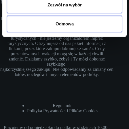
Nie jesteśmy biurem podróży. Zajmujemy się poszukiwaniem
Zezwól na wybór
najlepszych i najkorzystniejszych ofert linii lotniczych,
noclegów i
planowaniem Twojej wymarzonej podróży, mając na uwadze
Twój
Odmowa
budżet i oczekiwania. Zgodnie z ustawą z dn. 24.11.2017r. o
imprezach turystycznych i powiązanych usługach
turystycznych - nie jesteśmy organizatorem imprez
turystycznych. Otrzymujesz od nas pakiet informacji z
linkami, przez które zakupu dokonujesz sam/a. Ceny
prezentowanych wakacji mogą się w każdej chwili
zmienić. Działamy szybko, żebyś i Ty mógł dokonać
szybkiego,
najkorzystniejszego zakupu. Nie odpowiadamy za zmiany cen
lotów, noclegów i innych elementów podróży.
Regulamin
Polityka Prywatności i Plików Cookies
Pracujemy od poniedziałku do piątku w godzinach 10.00 -