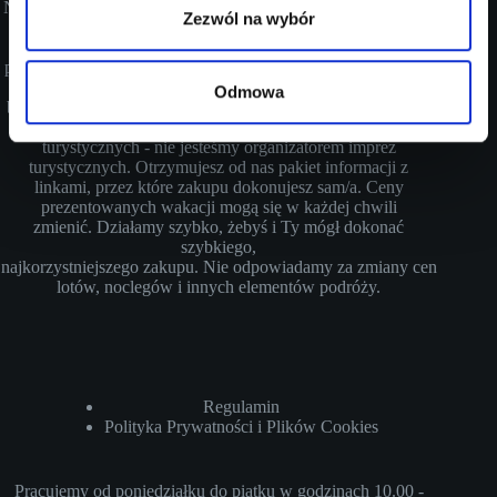
Nie jesteśmy biurem podróży. Zajmujemy się poszukiwaniem
Zezwól na wybór
najlepszych i najkorzystniejszych ofert linii lotniczych,
noclegów i
planowaniem Twojej wymarzonej podróży, mając na uwadze
Twój
Odmowa
budżet i oczekiwania. Zgodnie z ustawą z dn. 24.11.2017r. o
imprezach turystycznych i powiązanych usługach
turystycznych - nie jesteśmy organizatorem imprez
turystycznych. Otrzymujesz od nas pakiet informacji z
linkami, przez które zakupu dokonujesz sam/a. Ceny
prezentowanych wakacji mogą się w każdej chwili
zmienić. Działamy szybko, żebyś i Ty mógł dokonać
szybkiego,
najkorzystniejszego zakupu. Nie odpowiadamy za zmiany cen
lotów, noclegów i innych elementów podróży.
Regulamin
Polityka Prywatności i Plików Cookies
Pracujemy od poniedziałku do piątku w godzinach 10.00 -