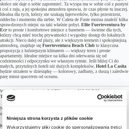
słońce nie daje o sobie zapomnieć. Ta wyspa ma w sobie coś z pustyni
i coś z raju, a jej spokojna atmosfera sprawia, że czas płynie tu inaczej.
Idealna dla tych, którzy nie szukają fajerwerków, tylko przestrzeni,
oddechu i momentu dla siebie. W Caleta de Fuste można znaleźć kilka
sprawdzonych miejsc na taki właśnie pobyt.
Elite Fuerteventura by
Ecr
to proste i komfortowe miejsce z basenem — świetne dla tych,
którzy chcą mieć trochę prywatności i wygodny dostęp do lokalnych
atrakcji. Nieco dalej od plaży, ale z większym terenem i spokojniejszą
atmosferą, znajduje się
Fuerteventura Beach Club
to klasyczna
propozycja z luźniejszym klimatem — większy teren i proste
apartamenty. Idealne miejsce na kilka dni oderwania się od
codzienności i odpoczynku we własnym rytmie. Jeśli bliżej Ci do
małych, przytulnych hoteli niż dużych kompleksów,
Hotel La Casita
będzie strzałem w dziesiątkę — kolorowy, zadbany, z duszą i zaledwie
parę minut spacerem od oceanu.
Wszystkie ceny obejmują
LOTY,
opisane
NOCLEGI
oraz
TRANSPORT
.
Na miejscu obowiązuje podatek turystyczny. Do uregulowania w
obiekcie noclegowym.
Niniejsza strona korzysta z plików cookie
Kalkulacja cen opiera się przy założeniu 2 osób podróżujących.
Wykorzystujemy pliki cookie do spersonalizowania treści