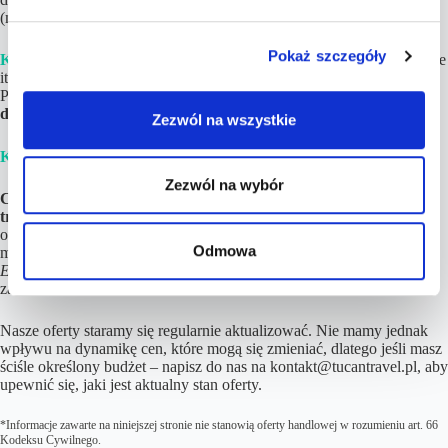
(maksymalnie do 12 godzin).
Pokaż szczegóły
Krok 3.
Dokonaj rezerwacji
poszczególnych elementów (loty, hotele
itd.)
na podstawie linków
i opisów znajdujących się w Planie
Podróży. Jeśli tylko chcesz,
noclegi możesz zapłacić nawet do kilku
dni przed wylotem!
Zezwól na wszystkie
Krok 4.
Ciesz się z nadchodzących wakacji! 😉
Zezwól na wybór
Cena podróży znacznie wzrosła od wskazanej w ofercie? Nic nie
tracisz!
Możesz zwrócić się z prośbą o zwrot w ciągu 3 dni od
otrzymania szczegółów z linkami do rezerwacji lub wykorzystać
Odmowa
możliwość bezpłatnego wyboru dowolnej oferty z kategorii
Egoztyczne okazje
lub
Europa
w ciągu 12 miesięcy od otrzymania
zamówienia.
Nasze oferty staramy się regularnie aktualizować. Nie mamy jednak
wpływu na dynamikę cen, które mogą się zmieniać, dlatego jeśli masz
ściśle określony budżet – napisz do nas na kontakt@tucantravel.pl, aby
upewnić się, jaki jest aktualny stan oferty.
*Informacje zawarte na niniejszej stronie nie stanowią oferty handlowej w rozumieniu art. 66
Kodeksu Cywilnego.