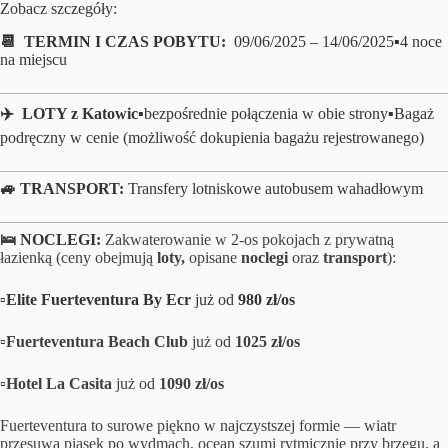
Zobacz szczegóły:
📆 TERMIN I CZAS POBYTU:
09/06/2025 – 14/06/2025▪️4 noce
na miejscu
✈️ LOTY z
Katowic
▪️
bezpośrednie połączenia w obie strony▪️B
agaż
podręczny w cenie (możliwość dokupienia bagażu rejestrowanego)
🚙 TRANSPORT:
Transfery lotniskowe autobusem wahadłowym
🛌
NOCLEGI:
Zakwaterowanie w 2-os pokojach z prywatną
łazienką (ceny obejmują
loty,
opisane
noclegi
oraz
transport
):
▫️
Elite Fuerteventura By Ecr
już od
980 zł/os
▫️
Fuerteventura Beach Club
już od
1025 zł/os
▫️
Hotel La Casita
już od
1090 zł/os
Fuerteventura to surowe piękno w najczystszej formie — wiatr
przesuwa piasek po wydmach, ocean szumi rytmicznie przy brzegu, a