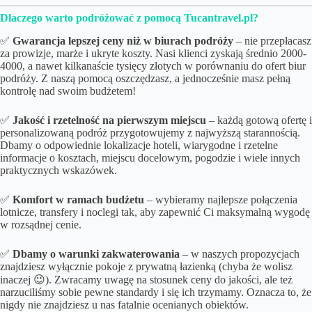
Dlaczego warto podróżować z pomocą Tucantravel.pl?
✅
Gwarancja lepszej ceny niż w biurach podróży
– nie przepłacasz
za prowizje, marże i ukryte koszty. Nasi klienci zyskają średnio 2000-
4000, a nawet kilkanaście tysięcy złotych w porównaniu do ofert biur
podróży. Z naszą pomocą oszczędzasz, a jednocześnie masz pełną
kontrolę nad swoim budżetem!
✅
Jakość i rzetelność na pierwszym miejscu
– każdą gotową ofertę i
personalizowaną podróż przygotowujemy z najwyższą starannością.
Dbamy o odpowiednie lokalizacje hoteli, wiarygodne i rzetelne
informacje o kosztach, miejscu docelowym, pogodzie i wiele innych
praktycznych wskazówek.
✅
Komfort w ramach budżetu
– wybieramy najlepsze połączenia
lotnicze, transfery i noclegi tak, aby zapewnić Ci maksymalną wygodę
w rozsądnej cenie.
✅
Dbamy o
warunki zakwaterowania
– w naszych propozycjach
znajdziesz wyłącznie pokoje z prywatną łazienką (chyba że wolisz
inaczej 😉). Zwracamy uwagę na stosunek ceny do jakości, ale też
narzuciliśmy sobie pewne standardy i się ich trzymamy. Oznacza to, że
nigdy nie znajdziesz u nas fatalnie ocenianych obiektów.