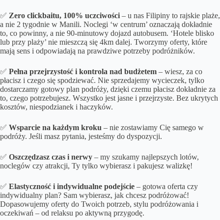
✅
Zero clickbaitu, 100% uczciwości
– u nas Filipiny to rajskie plaże,
a nie 2 tygodnie w Manili. Noclegi ‘w centrum’ oznaczają dokładnie
to, co powinny, a nie 90-minutowy dojazd autobusem. ‘Hotele blisko
lub przy plaży’ nie mieszczą się 4km dalej. Tworzymy oferty, które
mają sens i odpowiadają na prawdziwe potrzeby podróżników.
✅
Pełna przejrzystość i kontrola nad budżetem
– wiesz, za co
płacisz i czego się spodziewać. Nie sprzedajemy wycieczek, tylko
dostarczamy gotowy plan podróży, dzięki czemu płacisz dokładnie za
to, czego potrzebujesz. Wszystko jest jasne i przejrzyste. Bez ukrytych
kosztów, niespodzianek i haczyków.
✅
Wsparcie na każdym kroku
– nie zostawiamy Cię samego w
podróży. Jeśli masz pytania, jesteśmy do dyspozycji.
✅
Oszczędzasz czas i nerwy
– my szukamy najlepszych lotów,
noclegów czy atrakcji, Ty tylko wybierasz i pakujesz walizkę!
✅
Elastyczność i indywidualne podejście
– gotowa oferta czy
indywidualny plan? Sam wybierasz, jak chcesz podróżować!
Dopasowujemy oferty do Twoich potrzeb, stylu podróżowania i
oczekiwań – od relaksu po aktywną przygodę.