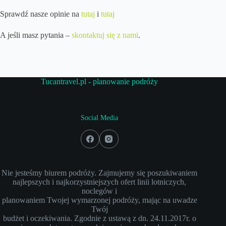
Sprawdź nasze opinie na
tutaj
i
tutaj
A jeśli masz pytania –
skontaktuj się z nami
.
Tucantravel.pl - planowanie podróży
Social Media
Nie jesteśmy biurem podróży. Zajmujemy się poszukiwaniem
najlepszych i najkorzystniejszych ofert linii lotniczych,
noclegów i
planowaniem Twojej wymarzonej podróży, mając na uwadze
Twój
budżet i oczekiwania. Zgodnie z ustawą z dn. 24.11.2017r. o