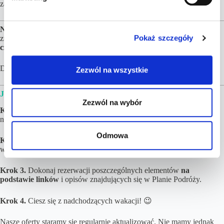
y
za uroczystą kolację.
Niniejsza propozycja to
nasz pomysł na wakacje, który możesz
Pokaż szczegóły
zrealizować. Nie zwlekaj jednak zbyt długo, bo
ceny mogą się z
czasem zmienić.
Data dodania: 21.08.2024
Zezwól na wszystkie
JAK WYGLĄDA REALIZACJA ZAMÓWIENIA?
Zezwól na wybór
Krok 1.
Złóż i opłać zamówienie. Jeżeli podróżujących będzie więcej
niż 8 osób – napisz do nas na kontakt@tucantravel.pl
Odmowa
Krok 2.
Poczekaj na gotowy Plan Podróży. Zwykle czas realizacji
wynosi do 3 dni roboczych.
Krok 3.
Dokonaj rezerwacji poszczególnych elementów
na
podstawie linków
i opisów znajdujących się w Planie Podróży.
Krok 4.
Ciesz się z nadchodzących wakacji! 😉
Nasze oferty staramy się regularnie aktualizować. Nie mamy jednak