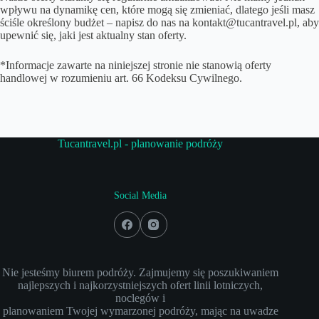
wpływu na dynamikę cen, które mogą się zmieniać, dlatego jeśli masz
ściśle określony budżet – napisz do nas na kontakt@tucantravel.pl, aby
upewnić się, jaki jest aktualny stan oferty.
*Informacje zawarte na niniejszej stronie nie stanowią oferty
handlowej w rozumieniu art. 66 Kodeksu Cywilnego.
Tucantravel.pl - planowanie podróży
Social Media
Nie jesteśmy biurem podróży. Zajmujemy się poszukiwaniem
najlepszych i najkorzystniejszych ofert linii lotniczych,
noclegów i
planowaniem Twojej wymarzonej podróży, mając na uwadze