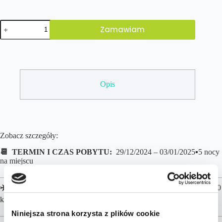
Zamawiam
Opis
Zobacz szczegóły:
📆 TERMIN I CZAS POBYTU:
29/12/2024 – 03/01/2025▪️5
nocy
na miejscu
✈️ LOTY z Krakowa
▪️ bezpośrednie połączenie
▪️B
agaż podręczny 10
kg w cenie
Niniejsza strona korzysta z plików cookie