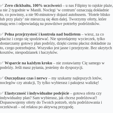
✅
Zero clickbaitu, 100% uczciwości
– u nas Filipiny to rajskie plaże,
a nie 2 tygodnie w Manili. Noclegi ‘w centrum’ oznaczają dokładnie
to, co powinny, a nie 90-minutowy dojazd autobusem. ‘Hotele blisko
lub przy plaży’ nie mieszczą się 4km dalej. Tworzymy oferty, które
mają sens i odpowiadają na prawdziwe potrzeby podróżników.
✅
Pełna przejrzystość i kontrola nad budżetem
– wiesz, za co
płacisz i czego się spodziewać. Nie sprzedajemy wycieczek, tylko
dostarczamy gotowy plan podróży, dzięki czemu płacisz dokładnie za
to, czego potrzebujesz. Wszystko jest jasne i przejrzyste. Bez ukrytych
kosztów, niespodzianek i haczyków.
✅
Wsparcie na każdym kroku
– nie zostawiamy Cię samego w
podróży. Jeśli masz pytania, jesteśmy do dyspozycji.
✅
Oszczędzasz czas i nerwy
– my szukamy najlepszych lotów,
noclegów czy atrakcji, Ty tylko wybierasz i pakujesz walizkę!
✅
Elastyczność i indywidualne podejście
– gotowa oferta czy
indywidualny plan? Sam wybierasz, jak chcesz podróżować!
Dopasowujemy oferty do Twoich potrzeb, stylu podróżowania i
oczekiwań – od relaksu po aktywną przygodę.