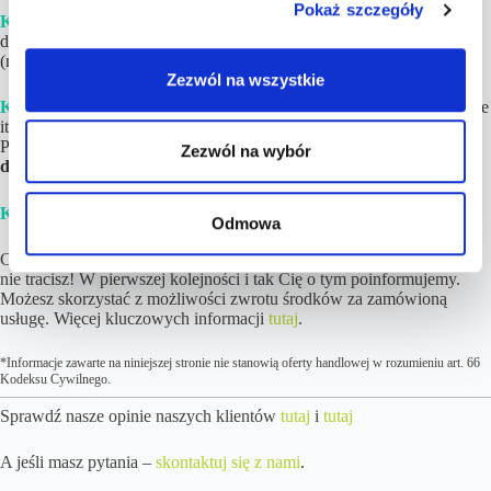
Pokaż szczegóły
Krok 2.
Poczekaj na gotowy Plan Podróży ze szczegółami i linkami
do rezerwacji. Zwykle
czas realizacji wynosi
1-4h
w dni robocze
(maksymalnie do 12 godzin).
Zezwól na wszystkie
Krok 3.
Dokonaj rezerwacji
poszczególnych elementów (loty, hotele
itd.)
na podstawie linków
i opisów znajdujących się w Planie
Podróży. Jeśli tylko chcesz,
noclegi możesz zapłacić nawet do kilku
Zezwól na wybór
dni przed wylotem!
Krok 4.
Ciesz się z nadchodzących wakacji! 😉
Odmowa
Cena podróży wzrosła więcej niż 10% od wskazanej w ofercie? Nic
nie tracisz! W pierwszej kolejności i tak Cię o tym poinformujemy.
Możesz skorzystać z możliwości zwrotu środków za zamówioną
usługę. Więcej kluczowych informacji
tutaj
.
*Informacje zawarte na niniejszej stronie nie stanowią oferty handlowej w rozumieniu art. 66
Kodeksu Cywilnego.
Sprawdź nasze opinie naszych klientów
tutaj
i
tutaj
A jeśli masz pytania –
skontaktuj się z nami
.