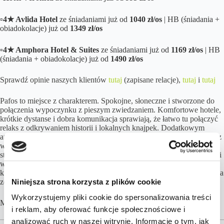
▫️
4★ Avlida Hotel
ze śniadaniami już od
1040 zł/os
| HB (śniadania +
obiadokolacje) już od
1349 zł/os
▫️
4★ Amphora Hotel & Suites
ze śniadaniami już od
1169 zł/os
| HB
(śniadania + obiadokolacje) już od
1490 zł/os
Sprawdź opinie naszych klientów
tutaj
(zapisane relacje),
tutaj
i
tutaj
Pafos t
o miejsce z charakterem. Spokojne, słoneczne i stworzone do
połączenia wypoczynku z pieszym zwiedzaniem. Komfortowe hotele,
krótkie dystanse i dobra komunikacja sprawiają, że łatwo tu połączyć
relaks z odkrywaniem historii i lokalnych knajpek. Dodatkowym
atutem mogą być kameralna atmosfera, nadmorskie spacery i kolacje z
widokiem na morze. Wykorzystaj spokojny pobyt z czasem na
starożytne mozaiki, port, stare miasto i wycieczki po zachodniej części
wyspy, ale bez presji realizowania listy atrakcji. To zimowe wakacje,
które dają reset głowy, trochę kultury, trochę morza i poczucie, że zima
Niniejsza strona korzysta z plików cookie
została daleko w tyle.
Wykorzystujemy pliki cookie do spersonalizowania treści
Masz pytania? –
skontaktuj się z nami
.
i reklam, aby oferować funkcje społecznościowe i
analizować ruch w naszej witrynie. Informacje o tym, jak