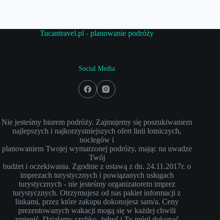
Tucantravel.pl - planowanie podróży
Social Media
Nie jesteśmy biurem podróży. Zajmujemy się poszukiwaniem
najlepszych i najkorzystniejszych ofert linii lotniczych,
noclegów i
planowaniem Twojej wymarzonej podróży, mając na uwadze
Twój
budżet i oczekiwania. Zgodnie z ustawą z dn. 24.11.2017r. o
imprezach turystycznych i powiązanych usługach
turystycznych - nie jesteśmy organizatorem imprez
turystycznych. Otrzymujesz od nas pakiet informacji z
linkami, przez które zakupu dokonujesz sam/a. Ceny
prezentowanych wakacji mogą się w każdej chwili
zmienić. Działamy szybko, żebyś i Ty mógł dokonać