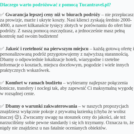
Dlaczego warto podróżować z pomocą Tucantravel.pl?
✅
Gwarancja lepszej ceny niż w biurach podróży
– nie przepłacasz
za prowizje, marże i ukryte koszty. Nasi klienci zyskają średnio 2000-
4000, a nawet kilkanaście tysięcy złotych w porównaniu do ofert biur
podróży. Z naszą pomocą oszczędzasz, a jednocześnie masz pełną
kontrolę nad swoim budżetem!
✅
Jakość i rzetelność na pierwszym miejscu
– każdą gotową ofertę i
personalizowaną podróż przygotowujemy z najwyższą starannością.
Dbamy o odpowiednie lokalizacje hoteli, wiarygodne i rzetelne
informacje o kosztach, miejscu docelowym, pogodzie i wiele innych
praktycznych wskazówek.
✅
Komfort w ramach budżetu
– wybieramy najlepsze połączenia
lotnicze, transfery i noclegi tak, aby zapewnić Ci maksymalną wygodę
w rozsądnej cenie.
✅
Dbamy o
warunki zakwaterowania
– w naszych propozycjach
znajdziesz wyłącznie pokoje z prywatną łazienką (chyba że wolisz
inaczej 😉). Zwracamy uwagę na stosunek ceny do jakości, ale też
narzuciliśmy sobie pewne standardy i się ich trzymamy. Oznacza to, że
nigdy nie znajdziesz u nas fatalnie ocenianych obiektów.