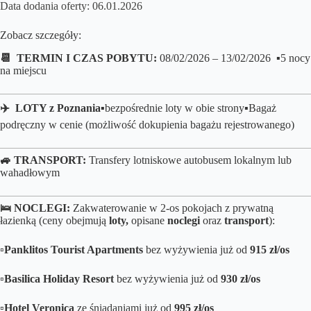
Data dodania oferty: 06.01.2026
Zobacz szczegóły:
📆 TERMIN I CZAS POBYTU:
08/02/2026 – 13/02/2026 ▪️5 nocy
na miejscu
✈️ LOTY z Poznania
▪️bezpośrednie loty
w obie strony▪️B
agaż
podręczny w cenie (możliwość dokupienia bagażu rejestrowanego
)
🚙 TRANSPORT:
Transfery lotniskowe autobusem lokalnym lub
wahadłowym
🛌
NOCLEGI:
Zakwaterowanie w 2-os pokojach z prywatną
łazienką (ceny obejmują
loty,
opisane
noclegi
oraz
transport
):
▫️
Panklitos Tourist Apartments
bez wyżywienia już od
915 zł/os
▫️
Basilica Holiday Resort
bez wyżywienia już od
930 zł/os
▫️
Hotel Veronica
ze śniadaniami już od
995 zł/os