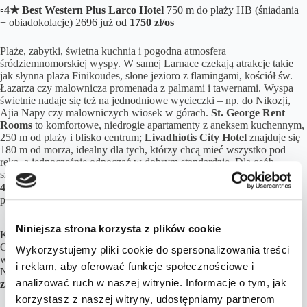
▫️
4★ Best Western Plus Larco Hotel
750 m do plaży HB (śniadania
+ obiadokolacje) 2696 już od
1750 zł/os
Plaże, zabytki, świetna kuchnia i pogodna atmosfera
śródziemnomorskiej wyspy. W samej Larnace czekają atrakcje takie
jak słynna plaża Finikoudes, słone jezioro z flamingami, kościół św.
Łazarza czy malownicza promenada z palmami i tawernami. Wyspa
świetnie nadaje się też na jednodniowe wycieczki – np. do Nikozji,
Ajia Napy czy malowniczych wiosek w górach.
St. George Rent
Rooms
to komfortowe, niedrogie apartamenty z aneksem kuchennym,
250 m od plaży i blisko centrum;
Livadhiotis City Hotel
znajduje się
180 m od morza, idealny dla tych, którzy chcą mieć wszystko pod
ręką, a jednocześnie odpocząć w dobrym standardzie. Dla osób
szukających większego komfortu –
Best Western Plus Larco Hotel
4★
, z opcją HB, basenem i nowoczesnymi pokojami, ok. 750 m od
plaży.
Niniejsza strona korzysta z plików cookie
Kalkulacja cen opiera się przy założeniu 2 osób podróżujących.
Obiekty noclegowe, formy wyżywienia, transfery możemy dowolnie
Wykorzystujemy pliki cookie do spersonalizowania treści
wymieniać, aby jak najlepiej dopasować ofertę do Twoich preferencji.
i reklam, aby oferować funkcje społecznościowe i
Najważniejsze są loty,
za pozostałe elementy podróży możesz
analizować ruch w naszej witrynie. Informacje o tym, jak
zapłacić później, nawet do kilku dni przed wylotem!
korzystasz z naszej witryny, udostępniamy partnerom