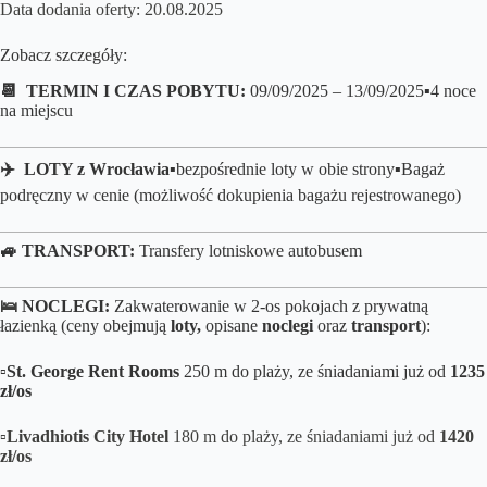
Data dodania oferty: 20.08.2025
Zobacz szczegóły:
📆 TERMIN I CZAS POBYTU:
09/09/2025 – 13/09/2025▪️4 noce
na miejscu
✈️ LOTY z Wrocławia
▪️bezpośrednie loty
w obie strony▪️B
agaż
podręczny w cenie (możliwość dokupienia bagażu rejestrowanego)
🚙 TRANSPORT:
Transfery lotniskowe autobusem
🛌
NOCLEGI:
Zakwaterowanie w 2-os pokojach z prywatną
łazienką (ceny obejmują
loty,
opisane
noclegi
oraz
transport
):
▫️
St. George Rent Rooms
250 m do plaży, ze śniadaniami już od
1235
zł/os
▫️
Livadhiotis City Hotel
180 m do plaży, ze śniadaniami już od
1420
zł/os