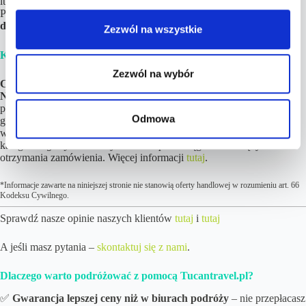
itd.)
na podstawie linków
i opisów znajdujących się w Planie
Podróży. Jeśli tylko chcesz,
noclegi możesz zapłacić nawet do kilku
dni przed wylotem!
Zezwól na wszystkie
Krok 4.
Ciesz się z nadchodzących wakacji! 😉
Zezwól na wybór
Cena podróży wzrosła więcej niż 10% od wskazanej w ofercie?
Nic nie tracisz!
W pierwszej kolejności i tak Cię o tym
poinformujemy. Możesz też zwrócić się z prośbą o zwrot w ciągu 24
Odmowa
godzin od otrzymania szczegółów z linkami do rezerwacji lub
wykorzystać możliwość bezpłatnego wyboru dowolnej oferty z
kategorii
Egzotyczne okazje
lub
Europa
w ciągu 24 miesięcy od
otrzymania zamówienia. Więcej informacji
tutaj
.
*Informacje zawarte na niniejszej stronie nie stanowią oferty handlowej w rozumieniu art. 66
Kodeksu Cywilnego.
Sprawdź nasze opinie naszych klientów
tutaj
i
tutaj
A jeśli masz pytania –
skontaktuj się z nami
.
Dlaczego warto podróżować z pomocą Tucantravel.pl?
✅
Gwarancja lepszej ceny niż w biurach podróży
– nie przepłacasz