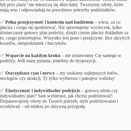
lub przy plaży’ nie mieszczą się 4km dalej. Tworzymy oferty, które
mają sens i odpowiadają na prawdziwe potrzeby podróżników.
✅
Pełna przejrzystość i kontrola nad budżetem
– wiesz, za co
płacisz i czego się spodziewać. Nie sprzedajemy wycieczek, tylko
dostarczamy gotowy plan podróży, dzięki czemu płacisz dokładnie za
to, czego potrzebujesz. Wszystko jest jasne i przejrzyste. Bez ukrytych
kosztów, niespodzianek i haczyków.
✅
Wsparcie na każdym kroku
– nie zostawiamy Cię samego w
podróży. Jeśli masz pytania, jesteśmy do dyspozycji.
✅
Oszczędzasz czas i nerwy
– my szukamy najlepszych lotów,
noclegów czy atrakcji, Ty tylko wybierasz i pakujesz walizkę!
✅
Elastyczność i indywidualne podejście
– gotowa oferta czy
indywidualny plan? Sam wybierasz, jak chcesz podróżować!
Dopasowujemy oferty do Twoich potrzeb, stylu podróżowania i
oczekiwań – od relaksu po aktywną przygodę.