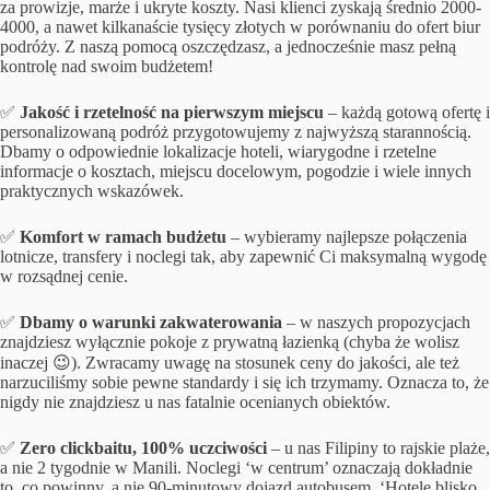
za prowizje, marże i ukryte koszty. Nasi klienci zyskają średnio 2000-
4000, a nawet kilkanaście tysięcy złotych w porównaniu do ofert biur
podróży. Z naszą pomocą oszczędzasz, a jednocześnie masz pełną
kontrolę nad swoim budżetem!
✅
Jakość i rzetelność na pierwszym miejscu
– każdą gotową ofertę i
personalizowaną podróż przygotowujemy z najwyższą starannością.
Dbamy o odpowiednie lokalizacje hoteli, wiarygodne i rzetelne
informacje o kosztach, miejscu docelowym, pogodzie i wiele innych
praktycznych wskazówek.
✅
Komfort w ramach budżetu
– wybieramy najlepsze połączenia
lotnicze, transfery i noclegi tak, aby zapewnić Ci maksymalną wygodę
w rozsądnej cenie.
✅
Dbamy o
warunki zakwaterowania
– w naszych propozycjach
znajdziesz wyłącznie pokoje z prywatną łazienką (chyba że wolisz
inaczej 😉). Zwracamy uwagę na stosunek ceny do jakości, ale też
narzuciliśmy sobie pewne standardy i się ich trzymamy. Oznacza to, że
nigdy nie znajdziesz u nas fatalnie ocenianych obiektów.
✅
Zero clickbaitu, 100% uczciwości
– u nas Filipiny to rajskie plaże,
a nie 2 tygodnie w Manili. Noclegi ‘w centrum’ oznaczają dokładnie
to, co powinny, a nie 90-minutowy dojazd autobusem. ‘Hotele blisko