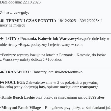
Data dodania: 22.10.2025
Zobacz szczegóły:
📆 TERMIN I CZAS POBYTU:
18/12/2025 – 30/12/2025
▪️11
nocy na miejscu
✈️ LOTY z Poznania, Katowic lub Warszawy
▪️
bezpośrednie loty
w
obie strony
▪️Bagaż podręczny i rejestrowany w cenie
*Poniższe wyceny bazują na lotach z Poznania i Katowic, do lotów
z Warszawy należy doliczyć +100 zł/os
🚙 TRANSPORT:
Transfery lotnisko-hotel-lotnisko
🛌 NOCLEGI:
Zakwaterowanie w 2-os pokojach z prywatną
łazienką (ceny obejmują
loty,
opisane
noclegi
oraz
transport
):
▫️Kimte Beach Lodge
przy plaży, ze śniadaniami już od
3899
zł/os
▫️Mbuyuni Beach Village
– Bungalows przy plaży, ze śniadaniami już