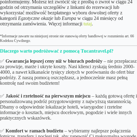
poinformujemy. Możesz też zwrócić się z prośbą o zwrot w ciągu 24
godzin od otrzymania szczegółów z linkami do rezerwacji lub
wykorzystać możliwość bezpłatnego wyboru dowolnej oferty z
kategorii
Egzotyczne okazje
lub
Europa
w ciągu 24 miesięcy od
otrzymania zamówienia. Więcej informacji
tutaj
.
*Informacje zawarte na niniejszej stronie nie stanowią oferty handlowej w rozumieniu art. 66
Kodeksu Cywilnego.
Dlaczego warto podróżować z pomocą Tucantravel.pl?
✅
Gwarancja lepszej ceny niż w biurach podróży
– nie przepłacasz
za prowizje, marże i ukryte koszty. Nasi klienci zyskają średnio 2000-
4000, a nawet kilkanaście tysięcy złotych w porównaniu do ofert biur
podróży. Z naszą pomocą oszczędzasz, a jednocześnie masz pełną
kontrolę nad swoim budżetem!
✅
Jakość i rzetelność na pierwszym miejscu
– każdą gotową ofertę i
personalizowaną podróż przygotowujemy z najwyższą starannością.
Dbamy o odpowiednie lokalizacje hoteli, wiarygodne i rzetelne
informacje o kosztach, miejscu docelowym, pogodzie i wiele innych
praktycznych wskazówek.
✅
Komfort w ramach budżetu
– wybieramy najlepsze połączenia
lotnicze, transfery i noclegi tak, aby zapewnić Ci maksymalną wygodę