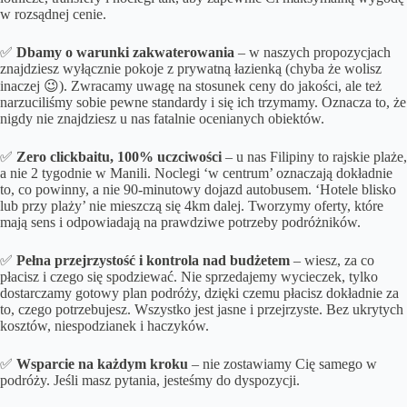
w rozsądnej cenie.
✅
Dbamy o
warunki zakwaterowania
– w naszych propozycjach
znajdziesz wyłącznie pokoje z prywatną łazienką (chyba że wolisz
inaczej 😉). Zwracamy uwagę na stosunek ceny do jakości, ale też
narzuciliśmy sobie pewne standardy i się ich trzymamy. Oznacza to, że
nigdy nie znajdziesz u nas fatalnie ocenianych obiektów.
✅
Zero clickbaitu, 100% uczciwości
– u nas Filipiny to rajskie plaże,
a nie 2 tygodnie w Manili. Noclegi ‘w centrum’ oznaczają dokładnie
to, co powinny, a nie 90-minutowy dojazd autobusem. ‘Hotele blisko
lub przy plaży’ nie mieszczą się 4km dalej. Tworzymy oferty, które
mają sens i odpowiadają na prawdziwe potrzeby podróżników.
✅
Pełna przejrzystość i kontrola nad budżetem
– wiesz, za co
płacisz i czego się spodziewać. Nie sprzedajemy wycieczek, tylko
dostarczamy gotowy plan podróży, dzięki czemu płacisz dokładnie za
to, czego potrzebujesz. Wszystko jest jasne i przejrzyste. Bez ukrytych
kosztów, niespodzianek i haczyków.
✅
Wsparcie na każdym kroku
– nie zostawiamy Cię samego w
podróży. Jeśli masz pytania, jesteśmy do dyspozycji.