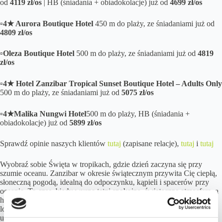
od
4119 zł/os
| HB (śniadania + obiadokolacje) już od
4699
zł/os
▫️4★ Aurora Boutique Hotel
450 m do plaży, ze śniadaniami już od
4809
zł/os
▫️Oleza Boutique Hotel
500 m do plaży, ze śniadaniami już od
4819
zł/os
▫️4★ Hotel Zanzibar Tropical Sunset Boutique Hotel – Adults Only
500 m do plaży, ze śniadaniami już od
5075
zł/os
▫️4★
Malika Nungwi Hotel
500 m do plaży, HB (śniadania +
obiadokolacje) już od
5899
zł/os
Sprawdź opinie naszych klientów
tutaj
(zapisane relacje),
tutaj
i
tutaj
Wyobraź sobie Święta w tropikach, gdzie dzień zaczyna się przy
szumie oceanu. Zanzibar w okresie świątecznym przywita Cię ciepłą,
słoneczną pogodą, idealną do odpoczynku, kąpieli i spacerów przy
oceanie. To czas, kiedy wyspa tętni spokojną, świąteczną atmosferą, a
hotele przygotowują specjalne atrakcje – od świątecznych kolacji z
lokalnymi przysmakami po muzyczne wieczory i animacje, które
umilają każdą chwilę pobytu.