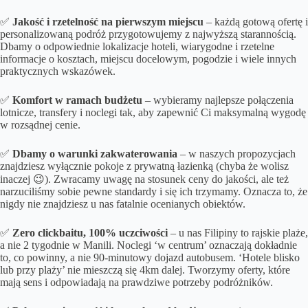
✅
Jakość i rzetelność na pierwszym miejscu
– każdą gotową ofertę i
personalizowaną podróż przygotowujemy z najwyższą starannością.
Dbamy o odpowiednie lokalizacje hoteli, wiarygodne i rzetelne
informacje o kosztach, miejscu docelowym, pogodzie i wiele innych
praktycznych wskazówek.
✅
Komfort w ramach budżetu
– wybieramy najlepsze połączenia
lotnicze, transfery i noclegi tak, aby zapewnić Ci maksymalną wygodę
w rozsądnej cenie.
✅
Dbamy o
warunki zakwaterowania
– w naszych propozycjach
znajdziesz wyłącznie pokoje z prywatną łazienką (chyba że wolisz
inaczej 😉). Zwracamy uwagę na stosunek ceny do jakości, ale też
narzuciliśmy sobie pewne standardy i się ich trzymamy. Oznacza to, że
nigdy nie znajdziesz u nas fatalnie ocenianych obiektów.
✅
Zero clickbaitu, 100% uczciwości
– u nas Filipiny to rajskie plaże,
a nie 2 tygodnie w Manili. Noclegi ‘w centrum’ oznaczają dokładnie
to, co powinny, a nie 90-minutowy dojazd autobusem. ‘Hotele blisko
lub przy plaży’ nie mieszczą się 4km dalej. Tworzymy oferty, które
mają sens i odpowiadają na prawdziwe potrzeby podróżników.