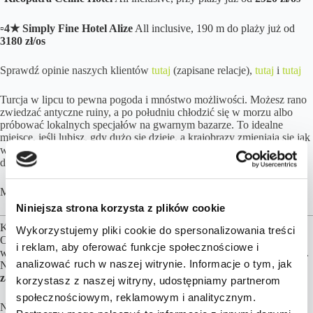
▫️
4★ Simply Fine Hotel Alize
All inclusive, 190 m do plaży już od
3180 zł/os
Sprawdź opinie naszych klientów
tutaj
(zapisane relacje),
tutaj
i
tutaj
Turcja w lipcu to pewna pogoda i mnóstwo możliwości. Możesz rano
zwiedzać antyczne ruiny, a po południu chłodzić się w morzu albo
próbować lokalnych specjałów na gwarnym bazarze. To idealne
miejsce, jeśli lubisz, gdy dużo się dzieje, a krajobrazy zmieniają się jak
w kalejdoskopie. Słońce, świetne jedzenie i klimat, którego trzeba
doświadczyć chociaż raz.
Masz pytania? –
skontaktuj się z nami
.
Niniejsza strona korzysta z plików cookie
Kalkulacja cen opiera się przy założeniu 2 osób podróżujących.
Wykorzystujemy pliki cookie do spersonalizowania treści
Obiekty noclegowe, formy wyżywienia, transfery możemy dowolnie
i reklam, aby oferować funkcje społecznościowe i
wymieniać, aby jak najlepiej dopasować ofertę do Twoich preferencji.
analizować ruch w naszej witrynie. Informacje o tym, jak
Najważniejsze są loty,
za pozostałe elementy podróży możesz
zapłacić później, nawet do kilku dni przed wylotem!
korzystasz z naszej witryny, udostępniamy partnerom
społecznościowym, reklamowym i analitycznym.
Na miejscu może obowiązywać podatek turystyczny. Do