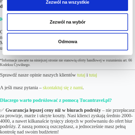
Podróży. Jeśli tylko chcesz,
noclegi możesz zapłacić nawet do kilku
Zezwól na wszystkie
dni przed wylotem!
Krok 4.
Ciesz się z nadchodzących wakacji! 😉
Zezwól na wybór
Cena podróży wzrosła więcej niż 10% od wskazanej w ofercie? Nic
nie tracisz! W pierwszej kolejności i tak Cię o tym poinformujemy.
Odmowa
Możesz skorzystać z możliwości zwrotu środków za zamówioną
usługę. Więcej kluczowych informacji
tutaj
.
*Informacje zawarte na niniejszej stronie nie stanowią oferty handlowej w rozumieniu art. 66
Kodeksu Cywilnego.
Sprawdź nasze opinie naszych klientów
tutaj
i
tutaj
A jeśli masz pytania –
skontaktuj się z nami
.
Dlaczego warto podróżować z pomocą Tucantravel.pl?
✅
Gwarancja lepszej ceny niż w biurach podróży
– nie przepłacasz
za prowizje, marże i ukryte koszty. Nasi klienci zyskają średnio 2000-
4000, a nawet kilkanaście tysięcy złotych w porównaniu do ofert biur
podróży. Z naszą pomocą oszczędzasz, a jednocześnie masz pełną
kontrolę nad swoim budżetem!