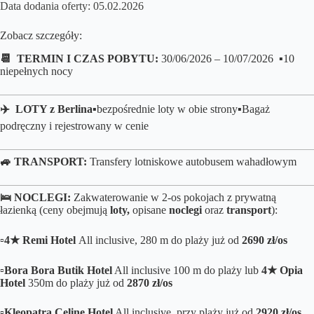
Data dodania oferty: 05.02.2026
Zobacz szczegóły:
📆 TERMIN I CZAS POBYTU:
30/06/2026 – 10/07/2026 ▪️10
niepełnych nocy
✈️ LOTY z Berlina
▪️bezpośrednie loty
w obie strony▪️B
agaż
podręczny i rejestrowany w cenie
🚙 TRANSPORT:
Transfery lotniskowe autobusem wahadłowym
🛌
NOCLEGI:
Zakwaterowanie w 2-os pokojach z prywatną
łazienką (ceny obejmują
loty,
opisane
noclegi
oraz
transport
):
▫️
4★ Remi Hotel
All inclusive, 280 m do plaży już od
2690 zł/os
▫️
Bora Bora Butik Hotel
All inclusive 100 m do plaży lub
4★ Opia
Hotel
350m do plaży już od
2870 zł/os
▫️
Kleopatra Celine Hotel
All inclusive, przy plaży już od
2920 zł/os