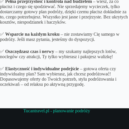
✅
Pełna przejrzystość i kontrola nad budżetem
– wiesz, za co
płacisz i czego się spodziewać. Nie sprzedajemy wycieczek, tylko
dostarczamy gotowy plan podróży, dzięki czemu płacisz dokładnie za
to, czego potrzebujesz. Wszystko jest jasne i przejrzyste. Bez ukrytych
kosztów, niespodzianek i haczyków.
✅
Wsparcie na każdym kroku
– nie zostawiamy Cię samego w
podróży. Jeśli masz pytania, jesteśmy do dyspozycji.
✅
Oszczędzasz czas i nerwy
– my szukamy najlepszych lotów,
noclegów czy atrakcji, Ty tylko wybierasz i pakujesz walizkę!
✅
Elastyczność i indywidualne podejście
– gotowa oferta czy
indywidualny plan? Sam wybierasz, jak chcesz podróżować!
Dopasowujemy oferty do Twoich potrzeb, stylu podróżowania i
oczekiwań – od relaksu po aktywną przygodę.
Tucantravel.pl - planowanie podróży