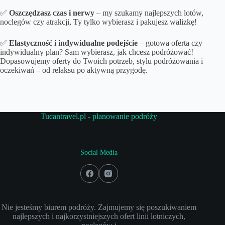
✅
Oszczędzasz czas i nerwy
– my szukamy najlepszych lotów,
noclegów czy atrakcji, Ty tylko wybierasz i pakujesz walizkę!
✅
Elastyczność i indywidualne podejście
– gotowa oferta czy
indywidualny plan? Sam wybierasz, jak chcesz podróżować!
Dopasowujemy oferty do Twoich potrzeb, stylu podróżowania i
oczekiwań – od relaksu po aktywną przygodę.
Tucantravel.pl - planowanie podróży
Social Media
Nie jesteśmy biurem podróży. Zajmujemy się poszukiwaniem
najlepszych i najkorzystniejszych ofert linii lotniczych,