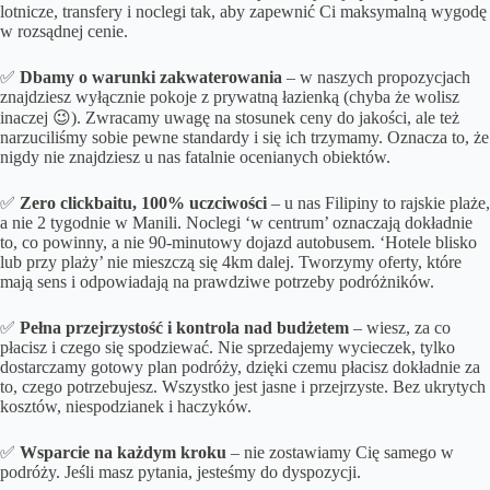
lotnicze, transfery i noclegi tak, aby zapewnić Ci maksymalną wygodę
w rozsądnej cenie.
✅
Dbamy o
warunki zakwaterowania
– w naszych propozycjach
znajdziesz wyłącznie pokoje z prywatną łazienką (chyba że wolisz
inaczej 😉). Zwracamy uwagę na stosunek ceny do jakości, ale też
narzuciliśmy sobie pewne standardy i się ich trzymamy. Oznacza to, że
nigdy nie znajdziesz u nas fatalnie ocenianych obiektów.
✅
Zero clickbaitu, 100% uczciwości
– u nas Filipiny to rajskie plaże,
a nie 2 tygodnie w Manili. Noclegi ‘w centrum’ oznaczają dokładnie
to, co powinny, a nie 90-minutowy dojazd autobusem. ‘Hotele blisko
lub przy plaży’ nie mieszczą się 4km dalej. Tworzymy oferty, które
mają sens i odpowiadają na prawdziwe potrzeby podróżników.
✅
Pełna przejrzystość i kontrola nad budżetem
– wiesz, za co
płacisz i czego się spodziewać. Nie sprzedajemy wycieczek, tylko
dostarczamy gotowy plan podróży, dzięki czemu płacisz dokładnie za
to, czego potrzebujesz. Wszystko jest jasne i przejrzyste. Bez ukrytych
kosztów, niespodzianek i haczyków.
✅
Wsparcie na każdym kroku
– nie zostawiamy Cię samego w
podróży. Jeśli masz pytania, jesteśmy do dyspozycji.