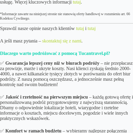
usługę. Więcej kluczowych informacji
tutaj
.
*Informacje zawarte na niniejszej stronie nie stanowią oferty handlowej w rozumieniu art. 66
Kodeksu Cywilnego.
Sprawdź nasze opinie naszych klientów
tutaj
i
tutaj
A jeśli masz pytania –
skontaktuj się z nami
.
Dlaczego warto podróżować z pomocą Tucantravel.pl?
✅
Gwarancja lepszej ceny niż w biurach podróży
– nie przepłacasz
za prowizje, marże i ukryte koszty. Nasi klienci zyskają średnio 2000-
4000, a nawet kilkanaście tysięcy złotych w porównaniu do ofert biur
podróży. Z naszą pomocą oszczędzasz, a jednocześnie masz pełną
kontrolę nad swoim budżetem!
✅
Jakość i rzetelność na pierwszym miejscu
– każdą gotową ofertę i
personalizowaną podróż przygotowujemy z najwyższą starannością.
Dbamy o odpowiednie lokalizacje hoteli, wiarygodne i rzetelne
informacje o kosztach, miejscu docelowym, pogodzie i wiele innych
praktycznych wskazówek.
✅
Komfort w ramach budżetu
– wybieramy najlepsze połączenia