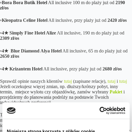
▫️
Bora Bora Butik Hotel
All inclusive 100 m do plaży już od
2190
zł/os
▫️
Kleopatra Celine Hotel
All inclusive, przy plaży już od
2420 zł/os
▫️
4★ Simply Fine Hotel Alize
All inclusive, 190 m do plaży już od
2309 zł/os
▫️
4★ Blue Diamond Alya Hotel
All inclusive, 65 m do plaży już od
2650 zł/os
▫️
4★ Krizantem Hotel
All inclusive, przy plaży już od
2680 zł/os
Sprawdź opinie naszych klientów
tutaj
(zapisane relacje),
tutaj
i
tutaj
Jeżeli oczekujesz więcej zmian, np. dłuższy/krótszy pobyt, inny
termin, miejsce wylotu czy objazdówkę, zamów wybrany
Pakiet
i
przejdziemy do planowania podróży na podstawie Twoich
indywidualnych preferencji.
Turcja w tym okresie gwarantuje doskonałą, stabilną pogodę z
mnóstwem słońca i wyjątkowo nagrzaną wodą w morzu, co czyni ją
idealnym wyborem na zakończenie letniego sezonu. To świetny
moment na beztroski wypoczynek, podczas którego bogata i słynąca z
Niniejsza strona korzysta z plików cookie