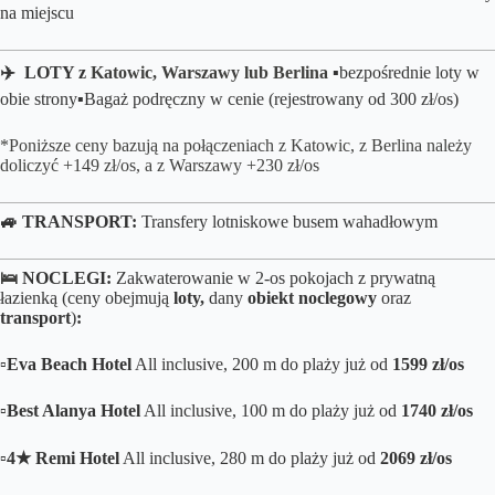
na miejscu
✈️ LOTY z
Katowic, Warszawy lub Berlina
▪️
bezpośrednie loty w
obie strony▪️B
agaż podręczny w cenie (rejestrowany od 300 zł/os)
*Poniższe ceny bazują na połączeniach z Katowic, z Berlina należy
doliczyć +149 zł/os, a z Warszawy +230 zł/os
🚙 TRANSPORT:
Transfery lotniskowe busem wahadłowym
🛌
NOCLEGI:
Zakwaterowanie w 2-os pokojach z prywatną
łazienką (ceny obejmują
loty,
dany
obiekt noclegowy
oraz
transport
)
:
▫️
Eva Beach Hotel
All inclusive, 200 m do plaży już od
1599 zł/os
▫️
Best Alanya Hotel
All inclusive, 100 m do plaży już od
1740 zł/os
▫️
4★ Remi Hotel
All inclusive, 280 m do plaży już od
2069 zł/os