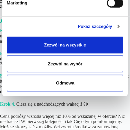
zrealizować. Nie zwlekaj jednak zbyt długo, bo
ceny mogą się
Marketing
y
zmieniać.
JAK WYGLĄDA REALIZACJA ZAMÓWIENIA?
Pokaż szczegóły
Krok 1.
Złóż i opłać zamówienie. Jeżeli w podróży będzie brało
udział więcej niż 8 osób lub chciałbyś upewnić się, iż cena jest wciąż
aktualna – napisz do nas na kontakt@tucantravel.pl
Zezwól na wszystkie
Krok 2.
Poczekaj na gotowy Plan Podróży ze szczegółami i linkami
do rezerwacji. Zwykle
czas realizacji wynosi
1-6 h
(maksymalnie do
24 h ) w dni robocze.
Zezwól na wybór
Krok 3.
Dokonaj rezerwacji
poszczególnych elementów (loty, hotele
itd.)
na podstawie linków
i opisów znajdujących się w Planie
Odmowa
Podróży. Jeśli tylko chcesz,
noclegi możesz zapłacić nawet do kilku
dni przed wylotem!
Krok 4.
Ciesz się z nadchodzących wakacji! 😉
Cena podróży wzrosła więcej niż 10% od wskazanej w ofercie? Nic
nie tracisz! W pierwszej kolejności i tak Cię o tym poinformujemy.
Możesz skorzystać z możliwości zwrotu środków za zamówioną