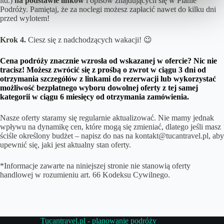
itd.)
na podstawie linków
i opisów znajdujących się w Planie
Podróży. Pamiętaj, że za noclegi możesz zapłacić nawet do kilku dni
przed wylotem!
Krok 4.
Ciesz się z nadchodzących wakacji! 😉
Cena podróży znacznie wzrosła od wskazanej w ofercie? Nic nie
tracisz! Możesz zwrócić się z prośbą o zwrot w ciągu 3 dni od
otrzymania szczegółów z linkami do rezerwacji lub wykorzystać
możliwość bezpłatnego wyboru dowolnej oferty z tej samej
kategorii w ciągu 6 miesięcy od otrzymania zamówienia.
Nasze oferty staramy się regularnie aktualizować. Nie mamy jednak
wpływu na dynamikę cen, które mogą się zmieniać, dlatego jeśli masz
ściśle określony budżet – napisz do nas na kontakt@tucantravel.pl, aby
upewnić się, jaki jest aktualny stan oferty.
*Informacje zawarte na niniejszej stronie nie stanowią oferty
handlowej w rozumieniu art. 66 Kodeksu Cywilnego.
Tucantravel.pl - planowanie podróży