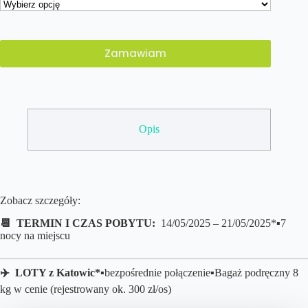
Zamawiam
Opis
Zobacz szczegóły:
📆 TERMIN I CZAS POBYTU:
14/05/2025 – 21/05/2025*▪️7
nocy na miejscu
✈️ LOTY z
Katowic*
▪️bezpośrednie połączenie
▪️B
agaż podręczny 8
kg w cenie (rejestrowany ok. 300 zł/os)