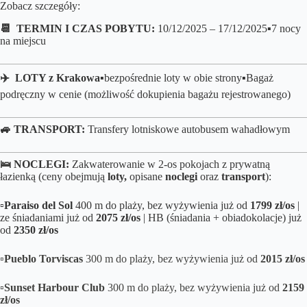
Zobacz szczegóły:
📆 TERMIN I CZAS POBYTU:
10/12/2025 – 17/12/2025▪️7 nocy
na miejscu
✈️ LOTY z Krakowa
▪️
bezpośrednie loty w obie strony▪️B
agaż
podręczny w cenie (możliwość dokupienia bagażu rejestrowanego)
🚙 TRANSPORT:
Transfery lotniskowe autobusem wahadłowym
🛌
NOCLEGI:
Zakwaterowanie w 2-os pokojach z prywatną
łazienką (ceny obejmują
loty,
opisane
noclegi
oraz
transport
):
▫️
Paraiso del Sol
400 m do plaży, bez wyżywienia już od
1799 zł/os
|
ze śniadaniami już od
2075 zł/os
| HB (śniadania + obiadokolacje) już
od
2350 zł/os
▫️
Pueblo Torviscas
300 m do plaży, bez wyżywienia już od
2015 zł/os
▫️
Sunset Harbour Club
300 m do plaży, bez wyżywienia już od
2159
zł/os