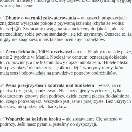
lotnicze, transfery i noclegi tak, aby zapewnić Ci maksymalną wygodę
w rozsądnej cenie.
✅
Dbamy o
warunki zakwaterowania
– w naszych propozycjach
znajdziesz wyłącznie pokoje z prywatną łazienką (chyba że wolisz
inaczej 😉). Zwracamy uwagę na stosunek ceny do jakości, ale też
narzuciliśmy sobie pewne standardy i się ich trzymamy. Oznacza to, że
nigdy nie znajdziesz u nas fatalnie ocenianych obiektów.
✅
Zero clickbaitu, 100% uczciwości
– u nas Filipiny to rajskie plaże,
a nie 2 tygodnie w Manili. Noclegi ‘w centrum’ oznaczają dokładnie
to, co powinny, a nie 90-minutowy dojazd autobusem. ‘Hotele blisko
lub przy plaży’ nie mieszczą się 4km dalej. Tworzymy oferty, które
mają sens i odpowiadają na prawdziwe potrzeby podróżników.
✅
Pełna przejrzystość i kontrola nad budżetem
– wiesz, za co
płacisz i czego się spodziewać. Nie sprzedajemy wycieczek, tylko
dostarczamy gotowy plan podróży, dzięki czemu płacisz dokładnie za
to, czego potrzebujesz. Wszystko jest jasne i przejrzyste. Bez ukrytych
kosztów, niespodzianek i haczyków.
✅
Wsparcie na każdym kroku
– nie zostawiamy Cię samego w
podróży. Jeśli masz pytania, jesteśmy do dyspozycji.