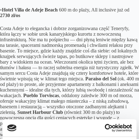
▫️
Hotel Villa de Adeje Beach
600 m do plaży, All inclusive już od
2730 zł/os
Costa Adeje to elegancka i dobrze zorganizowana część Teneryfy,
która łączy w sobie urok kanaryjskiego kurortu z nowoczesną
infrastrukturą. Nie ma tu pośpiechu — dni płyną leniwie między kawą
na tarasie, spacerami nadmorską promenadą i chwilami relaksu przy
basenie. To miejsce, gdzie każdy znajdzie coś dla siebie: od lokalnych
knajpek serwujących świeże tapas, po butikowe sklepy i nastrojowe
bary z widokiem na ocean. Wieczorami okolica tętni życiem, ale bez
tłumów i hałasu — to raczej subtelna energia niż turystyczny zgiełk. W
samym sercu Costa Adeje znajdują się cztery komfortowe hotele, które
świetnie wpisują się w klimat tego miejsca.
Paraiso del Sol
(ok. 400 m
od plaży) to proste, ale przyjemne apartamenty z balkonami i aneksami
kuchennymi – idealne dla tych, którzy lubią swobodę i niezależność na
wakacjach.
Pueblo Torviscas
, oddalony zaledwie 300 m od morza,
oferuje wakacyjny klimat małego miasteczka – z niską zabudową,
basenem i restauracją – wszystko otoczone zadbanymi alejkami i
zielenią.
Sunset Harbour Club
(również 300 m do plaży) to
nowoczesna opcja dla gości ceniących estetykę i wygodę – z
przestronnymi pokojami, basenem i łatwym dostępem do lokalnych
atrakcji.
Hotel Villa de Adeje Beach
położony jest 600 m od plaży i
wyróżnia się większą przestrzenią, dużym basenem oraz ofertą all