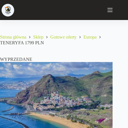
Strona główna
Sklep
Gotowe oferty
Europa
TENERYFA 1799 PLN
WYPRZEDANE