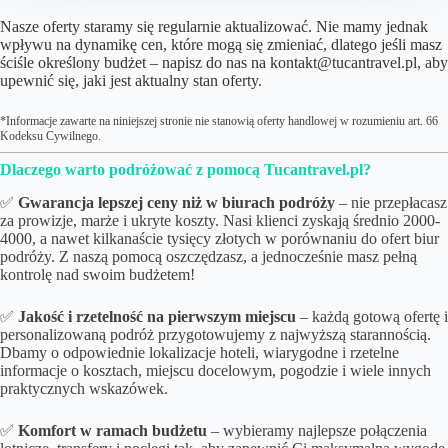
Nasze oferty staramy się regularnie aktualizować. Nie mamy jednak
wpływu na dynamikę cen, które mogą się zmieniać, dlatego jeśli masz
ściśle określony budżet – napisz do nas na kontakt@tucantravel.pl, aby
upewnić się, jaki jest aktualny stan oferty.
*Informacje zawarte na niniejszej stronie nie stanowią oferty handlowej w rozumieniu art. 66
Kodeksu Cywilnego.
Dlaczego warto podróżować z pomocą Tucantravel.pl?
✅
Gwarancja lepszej ceny niż w biurach podróży
– nie przepłacasz
za prowizje, marże i ukryte koszty. Nasi klienci zyskają średnio 2000-
4000, a nawet kilkanaście tysięcy złotych w porównaniu do ofert biur
podróży. Z naszą pomocą oszczędzasz, a jednocześnie masz pełną
kontrolę nad swoim budżetem!
✅
Jakość i rzetelność na pierwszym miejscu
– każdą gotową ofertę i
personalizowaną podróż przygotowujemy z najwyższą starannością.
Dbamy o odpowiednie lokalizacje hoteli, wiarygodne i rzetelne
informacje o kosztach, miejscu docelowym, pogodzie i wiele innych
praktycznych wskazówek.
✅
Komfort w ramach budżetu
– wybieramy najlepsze połączenia