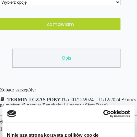
Zamawiam
Opis
Zobacz szczegóły:
📆 TERMIN I CZAS POBYTU:
01/12/2024 – 11/12/2024 ▪️9 nocy
na miejscu (5 nocy w Bangkoku | 4 noce w Siem Reap)
✈️ LOTY z Berlina
▪️1 przesiadka w każdą stronę
▪️B
agaż podręczny
12kg w cenie (rejestrowany 23kg +599 zł/os)
Niniejsza strona korzysta z plików cookie