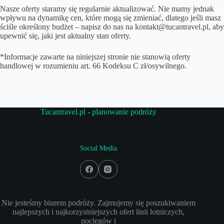
Nasze oferty staramy się regularnie aktualizować. Nie mamy jednak
wpływu na dynamikę cen, które mogą się zmieniać, dlatego jeśli masz
ściśle określony budżet – napisz do nas na kontakt@tucantravel.pl, aby
upewnić się, jaki jest aktualny stan oferty.
*Informacje zawarte na niniejszej stronie nie stanowią oferty
handlowej w rozumieniu art. 66 Kodeksu C zł/osywilnego.
Tucantravel.pl - planowanie podróży
Social Media
Nie jesteśmy biurem podróży. Zajmujemy się poszukiwaniem
najlepszych i najkorzystniejszych ofert linii lotniczych,
noclegów i