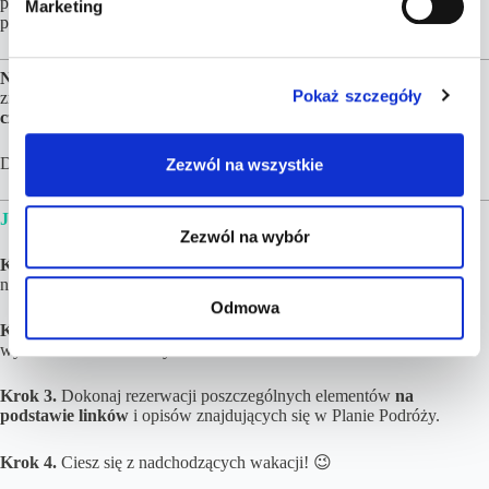
planowania podróży na podstawie Twoich indywidualnych
Marketing
y
preferencji.
Niniejsza propozycja to
nasz pomysł na wakacje, który możesz
Pokaż szczegóły
zrealizować. Nie zwlekaj jednak zbyt długo, bo
ceny mogą się z
czasem zmienić.
Data dodania: 22.08.2024
Zezwól na wszystkie
JAK WYGLĄDA REALIZACJA ZAMÓWIENIA?
Zezwól na wybór
Krok 1.
Złóż i opłać zamówienie. Jeżeli podróżujących będzie więcej
niż 8 osób – napisz do nas na kontakt@tucantravel.pl
Odmowa
Krok 2.
Poczekaj na gotowy Plan Podróży. Zwykle czas realizacji
wynosi do 3 dni roboczych.
Krok 3.
Dokonaj rezerwacji poszczególnych elementów
na
podstawie linków
i opisów znajdujących się w Planie Podróży.
Krok 4.
Ciesz się z nadchodzących wakacji! 😉