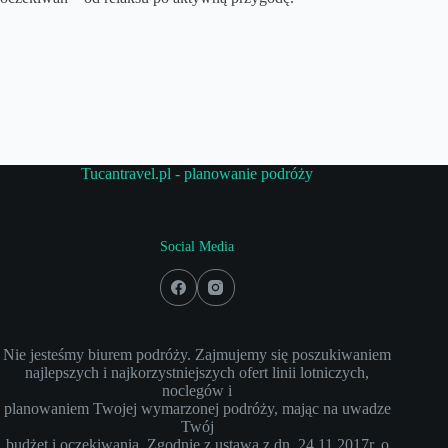
Tucantravel.pl - planowanie podróży
Social Media
Nie jesteśmy biurem podróży. Zajmujemy się poszukiwaniem
najlepszych i najkorzystniejszych ofert linii lotniczych,
noclegów i
planowaniem Twojej wymarzonej podróży, mając na uwadze
Twój
budżet i oczekiwania. Zgodnie z ustawą z dn. 24.11.2017r. o