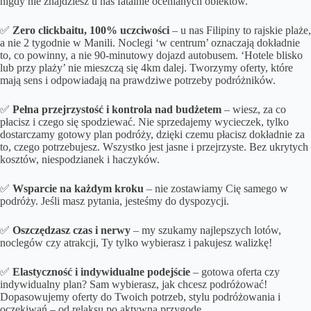
nigdy nie znajdziesz u nas fatalnie ocenianych obiektów.
✅
Zero clickbaitu, 100% uczciwości
– u nas Filipiny to rajskie plaże,
a nie 2 tygodnie w Manili. Noclegi ‘w centrum’ oznaczają dokładnie
to, co powinny, a nie 90-minutowy dojazd autobusem. ‘Hotele blisko
lub przy plaży’ nie mieszczą się 4km dalej. Tworzymy oferty, które
mają sens i odpowiadają na prawdziwe potrzeby podróżników.
✅
Pełna przejrzystość i kontrola nad budżetem
– wiesz, za co
płacisz i czego się spodziewać. Nie sprzedajemy wycieczek, tylko
dostarczamy gotowy plan podróży, dzięki czemu płacisz dokładnie za
to, czego potrzebujesz. Wszystko jest jasne i przejrzyste. Bez ukrytych
kosztów, niespodzianek i haczyków.
✅
Wsparcie na każdym kroku
– nie zostawiamy Cię samego w
podróży. Jeśli masz pytania, jesteśmy do dyspozycji.
✅
Oszczędzasz czas i nerwy
– my szukamy najlepszych lotów,
noclegów czy atrakcji, Ty tylko wybierasz i pakujesz walizkę!
✅
Elastyczność i indywidualne podejście
– gotowa oferta czy
indywidualny plan? Sam wybierasz, jak chcesz podróżować!
Dopasowujemy oferty do Twoich potrzeb, stylu podróżowania i
oczekiwań – od relaksu po aktywną przygodę.