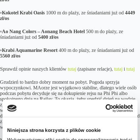
▫️Kokotel Krabi Oasis
1000 m do plaży, ze śniadaniami
już od
4449
zł/os
▫️Ao Nang Colors – Aonang Beach Hotel
500 m do plaży, ze
śniadaniami
już od
5400
zł/os
▫️Krabi Aquamarine Resort
400 m do plaży, ze śniadaniami
już od
5560 zł/os
Sprawdź opinie naszych klientów
tutaj
(zapisane relacje),
tutaj
i
tutaj
Grudzień to bardzo dobry moment na pobyt. Pogoda sprzyja
wypoczynkowi. MAorze jest wyjątkowo stabilne, dlatego wiele osób
podczas pobytu decyduje się na dokupienie rejsu na Phi Phi albo
spokojnego dnia na Railay. To okazja, żeby spędzić dzień na wodzie,
zjeść świeże owoce przygotowane przez załogę i zobaczyć, jak
wygląda dzień na południu Tajlandii od strony miejscowych. Właśnie
dlatego wiele osób uważa Krabi za idealny kierunek na ucieczkę przed
zimą. Ma w sobie energię Azji, ale nieco spokojniejszą, bardziej
wyważoną niż gwarne Phuket.
Niniejsza strona korzysta z plików cookie
Wykorzystujemy pliki cookie do spersonalizowania treści