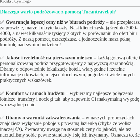
Kodeksu Cywilnego.
Dlaczego warto podróżować z pomocą Tucantravel.pl?
✅
Gwarancja lepszej ceny niż w biurach podróży
– nie przepłacasz
za prowizje, marże i ukryte koszty. Nasi klienci zyskają średnio 2000-
4000, a nawet kilkanaście tysięcy złotych w porównaniu do ofert biur
podróży. Z naszą pomocą oszczędzasz, a jednocześnie masz pełną
kontrolę nad swoim budżetem!
✅
Jakość i rzetelność na pierwszym miejscu
– każdą gotową ofertę i
personalizowaną podróż przygotowujemy z najwyższą starannością.
Dbamy o odpowiednie lokalizacje hoteli, wiarygodne i rzetelne
informacje o kosztach, miejscu docelowym, pogodzie i wiele innych
praktycznych wskazówek.
✅
Komfort w ramach budżetu
– wybieramy najlepsze połączenia
lotnicze, transfery i noclegi tak, aby zapewnić Ci maksymalną wygodę
w rozsądnej cenie.
✅
Dbamy o
warunki zakwaterowania
– w naszych propozycjach
znajdziesz wyłącznie pokoje z prywatną łazienką (chyba że wolisz
inaczej 😉). Zwracamy uwagę na stosunek ceny do jakości, ale też
narzuciliśmy sobie pewne standardy i się ich trzymamy. Oznacza to, że