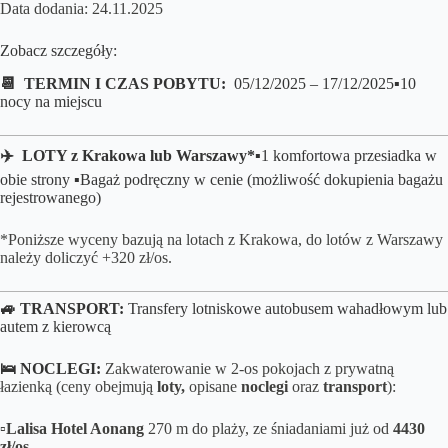
Data dodania: 24.11.2025
Zobacz szczegóły:
📆 TERMIN I CZAS POBYTU:
05/12/2025 – 17/12/2025
▪️10
nocy na miejscu
✈️ LOTY z Krakowa lub Warszawy*
▪️
1 komfortowa przesiadka w
obie strony
▪️Bagaż podręczny w cenie (możliwość dokupienia bagażu
rejestrowanego)
*Poniższe wyceny bazują na lotach z Krakowa, do lotów z Warszawy
należy doliczyć +320 zł/os.
🚙 TRANSPORT:
Transfery lotniskowe autobusem wahadłowym lub
autem z kierowcą
🛌 NOCLEGI:
Zakwaterowanie w 2-os pokojach z prywatną
łazienką (ceny obejmują
loty,
opisane
noclegi
oraz
transport
):
▫️Lalisa Hotel Aonang
270 m do plaży, ze śniadaniami
już od
4430
zł/os