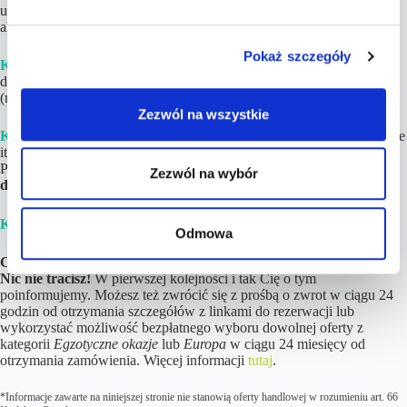
udział więcej niż 8 osób lub chciałbyś upewnić się, iż cena jest wciąż
aktualna – napisz do nas na kontakt@tucantravel.pl
Pokaż szczegóły
Krok 2.
Poczekaj
na gotowy Plan Podróży ze szczegółami i linkami
do rezerwacji. Zwykle
czas realizacji wynosi
1-4h
w dni robocze
(maksymalnie do 12 godzin).
Zezwól na wszystkie
Krok 3.
Dokonaj rezerwacji
poszczególnych elementów (loty, hotele
itd.)
na podstawie linków
i opisów znajdujących się w Planie
Podróży. Jeśli tylko chcesz,
noclegi możesz opłacić nawet do kilku
Zezwól na wybór
dni przed wylotem!
Krok 4.
Ciesz się z nadchodzących wakacji! 😉
Odmowa
Cena podróży wzrosła więcej niż 10% od wskazanej w ofercie?
Nic nie tracisz!
W pierwszej kolejności i tak Cię o tym
poinformujemy. Możesz też zwrócić się z prośbą o zwrot w ciągu 24
godzin od otrzymania szczegółów z linkami do rezerwacji lub
wykorzystać możliwość bezpłatnego wyboru dowolnej oferty z
kategorii
Egzotyczne okazje
lub
Europa
w ciągu 24 miesięcy od
otrzymania zamówienia. Więcej informacji
tutaj
.
*Informacje zawarte na niniejszej stronie nie stanowią oferty handlowej w rozumieniu art. 66