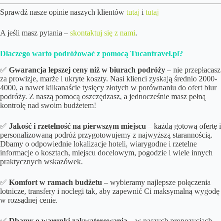
Sprawdź nasze opinie naszych klientów
tutaj
i
tutaj
A jeśli masz pytania –
skontaktuj się z nami
.
Dlaczego warto podróżować z pomocą Tucantravel.pl?
✅
Gwarancja lepszej ceny niż w biurach podróży
– nie przepłacasz
za prowizje, marże i ukryte koszty. Nasi klienci zyskają średnio 2000-
4000, a nawet kilkanaście tysięcy złotych w porównaniu do ofert biur
podróży. Z naszą pomocą oszczędzasz, a jednocześnie masz pełną
kontrolę nad swoim budżetem!
✅
Jakość i rzetelność na pierwszym miejscu
– każdą gotową ofertę i
personalizowaną podróż przygotowujemy z najwyższą starannością.
Dbamy o odpowiednie lokalizacje hoteli, wiarygodne i rzetelne
informacje o kosztach, miejscu docelowym, pogodzie i wiele innych
praktycznych wskazówek.
✅
Komfort w ramach budżetu
– wybieramy najlepsze połączenia
lotnicze, transfery i noclegi tak, aby zapewnić Ci maksymalną wygodę
w rozsądnej cenie.
✅
Dbamy o
warunki zakwaterowania
– w naszych propozycjach