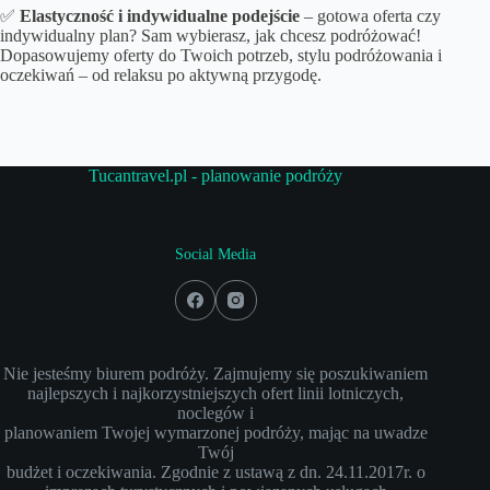
✅
Elastyczność i indywidualne podejście
– gotowa oferta czy
indywidualny plan? Sam wybierasz, jak chcesz podróżować!
Dopasowujemy oferty do Twoich potrzeb, stylu podróżowania i
oczekiwań – od relaksu po aktywną przygodę.
Tucantravel.pl - planowanie podróży
Social Media
Nie jesteśmy biurem podróży. Zajmujemy się poszukiwaniem
najlepszych i najkorzystniejszych ofert linii lotniczych,
noclegów i
planowaniem Twojej wymarzonej podróży, mając na uwadze
Twój
budżet i oczekiwania. Zgodnie z ustawą z dn. 24.11.2017r. o