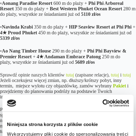
▫️
Aonang Paradise Resort
600 m do plaży +
Phi Phi Arboreal
Resort
350 m do plaży +
Best Western Phuket Ocean Resort
280 m
do plaży, wszystkie ze śniadaniami już od
5110 zł/os
▫️
Navinda Krabi
350 m do plaży +
HIP Seaview Resort at Phi Phi
+
4★ Proud Phuket
450 m do plaży, wszystkie ze śniadaniami już od
5339 zł/os
▫️
Ao Nang Timber House
290 m do plaży +
Phi Phi Bayview &
Premier Resort
+
4★ Andaman Embrace Patong
250 m do
plaży, wszystkie ze śniadaniami już od
5689 zł/os
Sprawdź opinie naszych klientów
tutaj
(zapisane relacje),
tutaj
i
tutaj
Jeżeli oczekujesz więcej zmian, np. dłuższy/krótszy pobyt, inny
termin, miejsce wylotu czy objazdówkę, zamów wybrany
Pakiet
i
przejdziemy do planowania podróży na podstawie Twoich
indywidualnych preferencji.
Podróż przez trzy kultowe oblicza południowej Tajlandii to idealny
sposób na doświadczenie tego, co w regionie Morza Andamańskiego
najpiękniejsze. Wyprawę rozpoczyna Krabi, które zachwyca
Niniejsza strona korzysta z plików cookie
monumentalnymi wapiennymi skałami wyrastającymi prosto z
turkusowej wody oraz ukrytymi wśród dżungli szlakami i legendarną
Wykorzystujemy pliki cookie do spersonalizowania treści