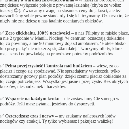
znajdziesz wyłącznie pokoje z prywatną łazienką (chyba że wolisz
inaczej 😉). Zwracamy uwagę na stosunek ceny do jakości, ale też
narzuciliśmy sobie pewne standardy i się ich trzymamy. Oznacza to, że
nigdy nie znajdziesz u nas fatalnie ocenianych obiektów.
✅
Zero clickbaitu, 100% uczciwości
– u nas Filipiny to rajskie plaże,
a nie 2 tygodnie w Manili. Noclegi ‘w centrum’ oznaczają dokładnie
to, co powinny, a nie 90-minutowy dojazd autobusem. ‘Hotele blisko
lub przy plaży’ nie mieszczą się 4km dalej. Tworzymy oferty, które
mają sens i odpowiadają na prawdziwe potrzeby podróżników.
✅
Pełna przejrzystość i kontrola nad budżetem
– wiesz, za co
płacisz i czego się spodziewać. Nie sprzedajemy wycieczek, tylko
dostarczamy gotowy plan podróży, dzięki czemu płacisz dokładnie za
to, czego potrzebujesz. Wszystko jest jasne i przejrzyste. Bez ukrytych
kosztów, niespodzianek i haczyków.
✅
Wsparcie na każdym kroku
– nie zostawiamy Cię samego w
podróży. Jeśli masz pytania, jesteśmy do dyspozycji.
✅
Oszczędzasz czas i nerwy
– my szukamy najlepszych lotów,
noclegów czy atrakcji, Ty tylko wybierasz i pakujesz walizkę!