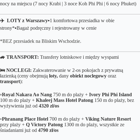
nocy na miejscu (7 nocy Krabi | 3 noce Koh Phi Phi | 6 nocy Phuket)
✈️ LOTY z Warszawy▪️
1 komfortowa przesiadka w obie
strony*
▪️B
agaż podręczny i rejestrowany w cenie
*BEZ przesiadek na Bliskim Wschodzie.
🚙 TRANSPORT:
Transfery lotniskowe i między wyspami
🛌
NOCLEGI:
Zakwaterowanie w 2-os pokojach z prywatną
łazienką (ceny obejmują
loty,
dany
obiekt noclegowy
oraz
transport
):
▫️
Royal Nakara Ao Nang
750 m do plaży +
Ivory Phi Phi Island
100 m do plaży +
Khaleej Mass Hotel Patong
150 m do plaży, bez
wyżywienia już od
4320 zł/os
▫️
Phranang Place Hotel
700 m do plaży +
Viking Nature Resort
przy plaży +
Q Victory Patong
1300 m do plaży, wszystkie ze
śniadaniami już od
4790 zł/os