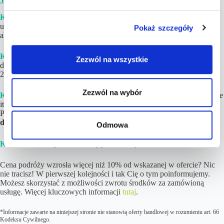
JAK WYGLĄDA REALIZACJA ZAMÓWIENIA?
Krok 1.
Złóż i opłać zamówienie. Jeżeli w podróży będzie brało
udział więcej niż 8 osób lub chciałbyś upewnić się, iż cena jest wciąż
Pokaż szczegóły
aktualna – napisz do nas na kontakt@tucantravel.pl
Krok 2.
Poczekaj na gotowy Plan Podróży ze szczegółami i linkami
Zezwól na wszystkie
do rezerwacji. Zwykle
czas realizacji wynosi
1-6 h
(maksymalnie do
24 h ) w dni robocze.
Zezwól na wybór
Krok 3.
Dokonaj rezerwacji
poszczególnych elementów (loty, hotele
itd.)
na podstawie linków
i opisów znajdujących się w Planie
Podróży. Jeśli tylko chcesz,
noclegi możesz zapłacić nawet do kilku
dni przed wylotem!
Odmowa
Krok 4.
Ciesz się z nadchodzących wakacji! 😉
Cena podróży wzrosła więcej niż 10% od wskazanej w ofercie? Nic
nie tracisz! W pierwszej kolejności i tak Cię o tym poinformujemy.
Możesz skorzystać z możliwości zwrotu środków za zamówioną
usługę. Więcej kluczowych informacji
tutaj
.
*Informacje zawarte na niniejszej stronie nie stanowią oferty handlowej w rozumieniu art. 66
Kodeksu Cywilnego.