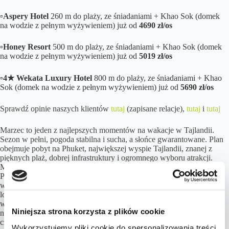
▫️
Aspery Hotel
260 m do plaży, ze śniadaniami + Khao Sok (domek
na wodzie z pełnym wyżywieniem) już od
4690 zł/os
▫️
Honey Resort
500 m do plaży, ze śniadaniami + Khao Sok (domek
na wodzie z pełnym wyżywieniem) już od
5019 zł/os
▫️
4★ Wekata Luxury Hotel
800 m do plaży, ze śniadaniami + Khao
Sok (domek na wodzie z pełnym wyżywieniem) już od
5690 zł/os
Sprawdź opinie naszych klientów
tutaj
(zapisane relacje),
tutaj
i
tutaj
Marzec to jeden z najlepszych momentów na wakacje w Tajlandii.
Sezon w pełni, pogoda stabilna i sucha, a słońce gwarantowane. Plan
obejmuje pobyt na Phuket, największej wyspie Tajlandii, znanej z
pięknych plaż, dobrej infrastruktury i ogromnego wyboru atrakcji.
Można tu leniwie spędzać dni na Kata czy Karon Beach, popłynąć na
Phi Phi lub James Bond Island, zrelaksować się w tajskim spa albo
wybrać się na wieczorny street food tour i spróbować autentycznych
lokalnych smaków. Do tego dochodzi wyjątkowa, dwudniowa
wycieczka do Parku Narodowego Khao Sok, uważanego za jedno z
Niniejsza strona korzysta z plików cookie
najpiękniejszych miejsc w całej Azji Południowo-Wschodniej. Tam
czeka nocleg w domku unoszącym się na jeziorze Cheow Lan,
Wykorzystujemy pliki cookie do spersonalizowania treści