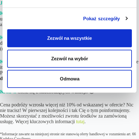
JAK WYGLĄDA REALIZACJA ZAMÓWIENIA?
Krok 1.
Złóż i opłać zamówienie. Jeżeli w podróży będzie brało
Pokaż szczegóły
udział więcej niż 8 osób lub chciałbyś upewnić się, iż cena jest wciąż
aktualna – napisz do nas na kontakt@tucantravel.pl
Krok 2.
Poczekaj na gotowy Plan Podróży ze szczegółami i linkami
Zezwól na wszystkie
do rezerwacji. Zwykle
czas realizacji wynosi
1-4h
w dni robocze
(maksymalnie do 12 godzin).
Zezwól na wybór
Krok 3.
Dokonaj rezerwacji
poszczególnych elementów (loty, hotele
itd.)
na podstawie linków
i opisów znajdujących się w Planie
Podróży. Jeśli tylko chcesz,
noclegi możesz zapłacić nawet do kilku
dni przed wylotem!
Odmowa
Krok 4.
Ciesz się z nadchodzących wakacji! 😉
Cena podróży wzrosła więcej niż 10% od wskazanej w ofercie? Nic
nie tracisz! W pierwszej kolejności i tak Cię o tym poinformujemy.
Możesz skorzystać z możliwości zwrotu środków za zamówioną
usługę. Więcej kluczowych informacji
tutaj
.
*Informacje zawarte na niniejszej stronie nie stanowią oferty handlowej w rozumieniu art. 66
Kodeksu Cywilnego.