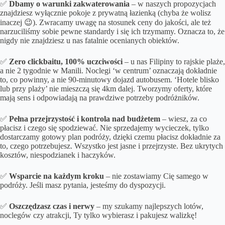
✅
Dbamy o
warunki zakwaterowania
– w naszych propozycjach
znajdziesz wyłącznie pokoje z prywatną łazienką (chyba że wolisz
inaczej 😉). Zwracamy uwagę na stosunek ceny do jakości, ale też
narzuciliśmy sobie pewne standardy i się ich trzymamy. Oznacza to, że
nigdy nie znajdziesz u nas fatalnie ocenianych obiektów.
✅
Zero clickbaitu, 100% uczciwości
– u nas Filipiny to rajskie plaże,
a nie 2 tygodnie w Manili. Noclegi ‘w centrum’ oznaczają dokładnie
to, co powinny, a nie 90-minutowy dojazd autobusem. ‘Hotele blisko
lub przy plaży’ nie mieszczą się 4km dalej. Tworzymy oferty, które
mają sens i odpowiadają na prawdziwe potrzeby podróżników.
✅
Pełna przejrzystość i kontrola nad budżetem
– wiesz, za co
płacisz i czego się spodziewać. Nie sprzedajemy wycieczek, tylko
dostarczamy gotowy plan podróży, dzięki czemu płacisz dokładnie za
to, czego potrzebujesz. Wszystko jest jasne i przejrzyste. Bez ukrytych
kosztów, niespodzianek i haczyków.
✅
Wsparcie na każdym kroku
– nie zostawiamy Cię samego w
podróży. Jeśli masz pytania, jesteśmy do dyspozycji.
✅
Oszczędzasz czas i nerwy
– my szukamy najlepszych lotów,
noclegów czy atrakcji, Ty tylko wybierasz i pakujesz walizkę!