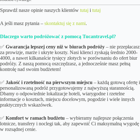
Sprawdź nasze opinie naszych klientów
tutaj
i
tutaj
A jeśli masz pytania –
skontaktuj się z nami
.
Dlaczego warto podróżować z pomocą Tucantravel.pl?
✅
Gwarancja lepszej ceny niż w biurach podróży
– nie przepłacasz
za prowizje, marże i ukryte koszty. Nasi klienci zyskają średnio 2000-
4000, a nawet kilkanaście tysięcy złotych w porównaniu do ofert biur
podróży. Z naszą pomocą oszczędzasz, a jednocześnie masz pełną
kontrolę nad swoim budżetem!
✅
Jakość i rzetelność na pierwszym miejscu
– każdą gotową ofertę i
personalizowaną podróż przygotowujemy z najwyższą starannością.
Dbamy o odpowiednie lokalizacje hoteli, wiarygodne i rzetelne
informacje o kosztach, miejscu docelowym, pogodzie i wiele innych
praktycznych wskazówek.
✅
Komfort w ramach budżetu
– wybieramy najlepsze połączenia
lotnicze, transfery i noclegi tak, aby zapewnić Ci maksymalną wygodę
w rozsądnej cenie.