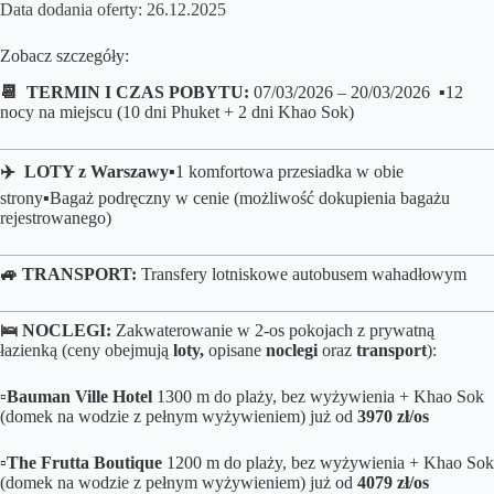
Data dodania oferty: 26.12.2025
Zobacz szczegóły:
📆 TERMIN I CZAS POBYTU:
07/03/2026 – 20/03/2026 ▪️12
nocy na miejscu (10 dni Phuket + 2 dni Khao Sok)
✈️ LOTY z Warszawy
▪️1 komfortowa przesiadka w obie
strony
▪️B
agaż podręczny w cenie (możliwość dokupienia bagażu
rejestrowanego
)
🚙 TRANSPORT:
Transfery lotniskowe autobusem wahadłowym
🛌
NOCLEGI:
Zakwaterowanie w 2-os pokojach z prywatną
łazienką (ceny obejmują
loty,
opisane
noclegi
oraz
transport
):
▫️
Bauman Ville Hotel
1300 m do plaży, bez wyżywienia + Khao Sok
(domek na wodzie z pełnym wyżywieniem) już od
3970 zł/os
▫️
The Frutta Boutique
1200 m do plaży, bez wyżywienia + Khao Sok
(domek na wodzie z pełnym wyżywieniem) już od
4079 zł/os