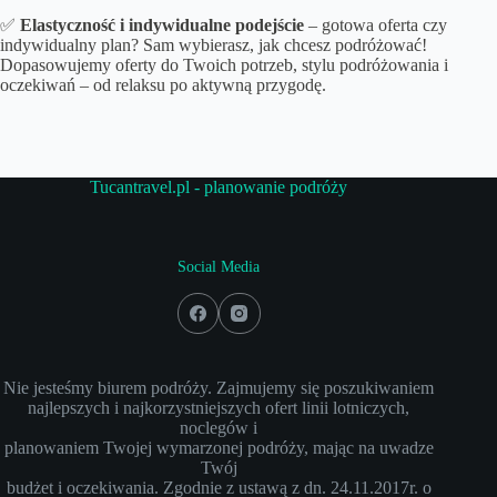
✅
Elastyczność i indywidualne podejście
– gotowa oferta czy
indywidualny plan? Sam wybierasz, jak chcesz podróżować!
Dopasowujemy oferty do Twoich potrzeb, stylu podróżowania i
oczekiwań – od relaksu po aktywną przygodę.
Tucantravel.pl - planowanie podróży
Social Media
Nie jesteśmy biurem podróży. Zajmujemy się poszukiwaniem
najlepszych i najkorzystniejszych ofert linii lotniczych,
noclegów i
planowaniem Twojej wymarzonej podróży, mając na uwadze
Twój
budżet i oczekiwania. Zgodnie z ustawą z dn. 24.11.2017r. o