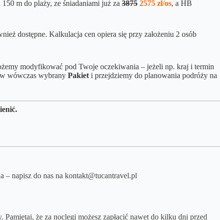
a
150 m do plaży, ze śniadaniami już za
3875
2575 zł/os
, a HB
ównież dostępne.
Kalkulacja cen opiera się przy założeniu 2 osób
emy modyfikować pod Twoje oczekiwania – jeżeli np. kraj i termin
Zamów wówczas wybrany
Pakiet
i przejdziemy do planowania podróży na
ienić.
na – napisz do nas na kontakt@tucantravel.pl
. Pamiętaj, że za noclegi możesz zapłacić nawet do kilku dni przed