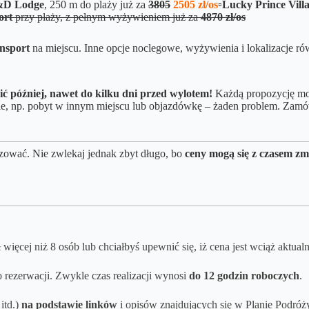
L&D Lodge
, 250 m do plaży już za
3805
2505 zł/os
▫️Lucky Prince Vill
ort
przy plaży, z pełnym wyżywieniem już za
4870 zł/os
ansport
na miejscu.
Inne opcje noclegowe, wyżywienia i lokalizacje r
ić później, nawet do kilku dni przed wylotem!
Każdą propozycję moż
ienie, np. pobyt w innym miejscu lub objazdówkę – żaden problem. 
zować. Nie zwlekaj jednak zbyt długo, bo
ceny mogą się z czasem zm
więcej niż 8 osób lub chciałbyś upewnić się, iż cena jest wciąż aktual
 rezerwacji. Zwykle czas realizacji wynosi
do 12 godzin roboczych
.
itd.)
na podstawie linków
i opisów znajdujących się w Planie Podróży