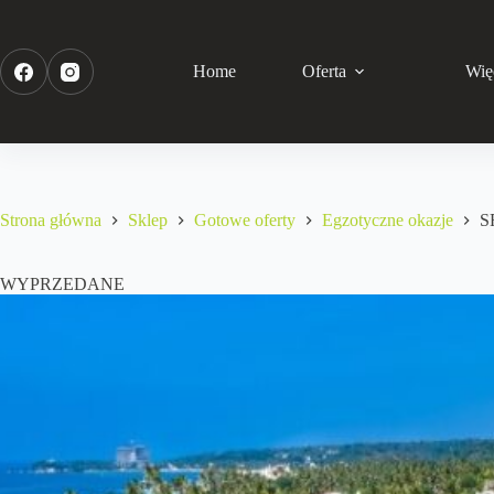
Home
Oferta
Wię
Strona główna
Sklep
Gotowe oferty
Egzotyczne okazje
S
WYPRZEDANE