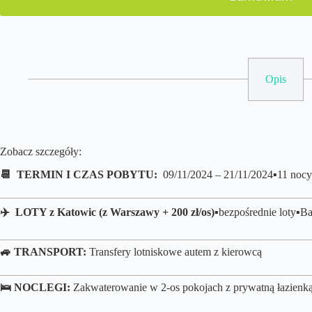
Opis
Zobacz szczegóły:
📆 TERMIN I CZAS POBYTU:
09/11/2024 – 21/11/2024▪️11 nocy
✈️ LOTY z
Katowic (z Warszawy + 200 zł/os)
▪️
bezpośrednie loty▪️B
🚙 TRANSPORT:
Transfery lotniskowe autem z kierowcą
🛌 NOCLEGI:
Zakwaterowanie w 2-os pokojach z prywatną łazienką