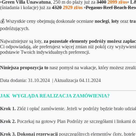
▫️
Green Villa Unawatuna
, 250 m do plaży już za
3400
2099 zł/os
▫️ 
(śniadania i kolacje) już za
4320
2929 zł/os
▫️
Pegasus Reef Beach Res
💰 Wszystkie ceny obejmują doskonale oceniane
noclegi
,
loty
oraz
tr
podróżujących.
Najważniejsze są loty,
za pozostałe elementy podróży możesz zapłac
Ci odpowiadają, ale preferujesz więcej zmian niż pokój czy wyżyw
podstawie Twoich indywidualnych preferencji.
Niniejsza propozycja to
nasz pomysł na wakacje, który możesz zreali
Data dodania: 31.10.2024 | Aktualizacja 04.11.2024
JAK WYGLĄDA REALIZACJA ZAMÓWIENIA?
Krok 1.
Złóż i opłać zamówienie. Jeżeli w podróży będzie brało udział 
Krok 2.
Poczekaj na gotowy Plan Podróży ze szczegółami i linkami do
Krok 3.
Dokonaj rezerwacji
poszczególnych elementów (loty, hotele 