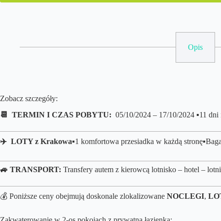
Opis
Zobacz szczegóły:
📆 TERMIN I CZAS POBYTU:
05/10/2024 – 17/10/2024 ▪️11 dni
✈️ LOTY z Krakowa
▪️1 komfortowa przesiadka w każdą stronę
▪️B
aga
🚙 TRANSPORT:
Transfery autem z kierowcą lotnisko – hotel – lotn
💰 Poniższe ceny obejmują doskonale zlokalizowane
NOCLEGI
,
LO
Zakwaterowanie w 2-os pokojach z prywatną łazienką: