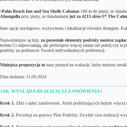
▫️Palm Beach Inn and Sea Shells Cabanas
100 m do plaży, ze śniada
Ahungalla
przy plaży, ze śniadaniami
już za 4215 zł/os
▫️5* The Calm
Inne opcje noclegowe, wyżywienia i lokalizacje również dostępne.
Kal
Najważniejsze są loty,
za pozostałe elementy podróży możesz zapłac
termin Ci odpowiadają, ale preferujesz więcej zmian niż pokój czy
podróży na podstawie Twoich indywidualnych preferencji.
Niniejsza propozycja to
nasz pomysł na wakacje, który możesz zreali
Data dodania: 11.09.2024
JAK WYGLĄDA REALIZACJA ZAMÓWIENIA?
Krok 1.
Złóż i opłać zamówienie. Jeżeli podróżujących będzie więcej 
Krok 2.
Poczekaj na gotowy Plan Podróży. Zwykle czas realizacji wyn
Krok 3.
Dokonaj rezerwacji poszczególnych elementów
na podstawi