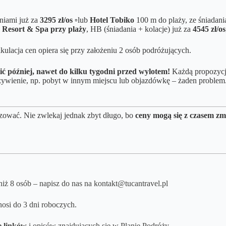
niami już za
3295 zł/os ▫️
lub
Hotel Tobiko
100 m do plaży, ze śniadani
 Resort & Spa przy plaży
, HB (śniadania + kolacje) już za
4545 zł/os
kulacja cen opiera się przy założeniu 2 osób podróżujących.
ić później, nawet do kilku tygodni przed wylotem!
Każdą propozycję
 wyżywienie, np. pobyt w innym miejscu lub objazdówkę – żaden pro
zować. Nie zwlekaj jednak zbyt długo, bo
ceny mogą się z czasem zm
niż 8 osób – napisz do nas na kontakt@tucantravel.pl
osi do 3 dni roboczych.
e linków
i opisów znajdujących się w Planie Podróży.