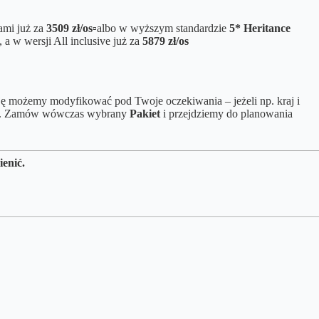
ami już za
3509 zł/os
▫️
albo w wyższym standardzie
5* Heritance
, a w wersji All inclusive już za
5879 zł/os
 możemy modyfikować pod Twoje oczekiwania – jeżeli np. kraj i
blem. Zamów wówczas wybrany
Pakiet
i przejdziemy do planowania
ienić.