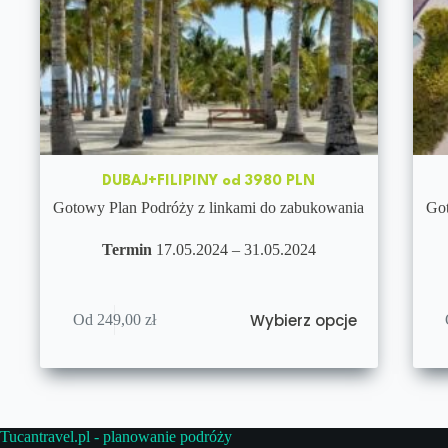
DUBAJ+FILIPINY od 3980 PLN
Gotowy Plan Podróży z linkami do zabukowania
Got
Termin
17.05.2024 – 31.05.2024
Wybierz opcje
Od
249,00
zł
Tucantravel.pl - planowanie podróży