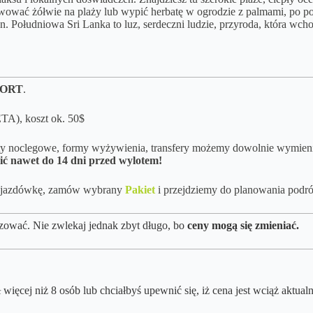
wować żółwie na plaży lub wypić herbatę w ogrodzie z palmami, po po
. Południowa Sri Lanka to luz, serdeczni ludzie, przyroda, która wcho
ORT
.
ETA), koszt ok. 50$
kty noclegowe, formy wyżywienia, transfery możemy dowolnie wymieniać
ić nawet do 14 dni przed wylotem!
y objazdówkę, zamów wybrany
Pakiet
i przejdziemy do planowania podró
zować. Nie zwlekaj jednak zbyt długo, bo
ceny mogą się zmieniać.
więcej niż 8 osób lub chciałbyś upewnić się, iż cena jest wciąż aktual