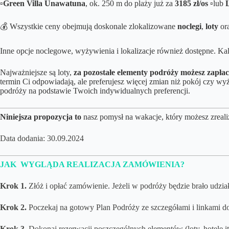
▫️Green Villa Unawatuna
, ok. 250 m do plaży już za
3185 zł/os
▫️
lub
💰 Wszystkie ceny obejmują doskonale zlokalizowane
noclegi
,
loty
or
Inne opcje noclegowe, wyżywienia i lokalizacje również dostępne.
Kal
Najważniejsze są loty,
za pozostałe elementy podróży możesz zapłac
termin Ci odpowiadają, ale preferujesz więcej zmian niż pokój czy
podróży na podstawie Twoich indywidualnych preferencji.
Niniejsza propozycja to
nasz pomysł na wakacje, który możesz zreali
Data dodania: 30.09.2024
JAK WYGLĄDA REALIZACJA ZAMÓWIENIA?
Krok 1.
Złóż i opłać zamówienie. Jeżeli w podróży będzie brało udział 
Krok 2.
Poczekaj na gotowy Plan Podróży ze szczegółami i linkami do
Krok 3.
Dokonaj rezerwacji poszczególnych elementów (loty, hotele i