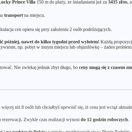
Lucky Prince Villa
150 m do plaży, ze śniadaniami już za
3435 zł/os
, 
az
transport
na miejscu.
kulacja cen opiera się przy założeniu 2 osób podróżujących.
ić później, nawet do kilku tygodni przed wylotem!
Każdą propozycję
 wyżywienie, np. pobyt w innym miejscu lub objazdówkę – żaden pro
zować. Nie zwlekaj jednak zbyt długo, bo
ceny mogą się z czasem zm
więcej niż 8 osób lub chciałbyś upewnić się, iż cena jest wciąż aktual
 rezerwacji. Zwykle czas realizacji wynosi
do 12 godzin roboczych
.
td.)
na podstawie linków
i opisów znajdujących się w Planie Podróży. 