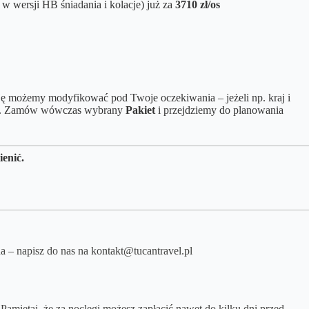
a w wersji HB śniadania i kolacje) już za
3710 zł/os
 możemy modyfikować pod Twoje oczekiwania – jeżeli np. kraj i
blem. Zamów wówczas wybrany
Pakiet
i przejdziemy do planowania
ienić.
na – napisz do nas na kontakt@tucantravel.pl
Pamiętaj, że za noclegi możesz zapłacić nawet do kilku dni przed