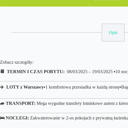
Opis
Zobacz szczegóły:
📆 TERMIN I CZAS POBYTU:
08/03/2025 – 19/03/2025 ▪️10 noc
✈️ LOTY z
Warszawy
▪️1 komfortowa przesiadka w każdą stronę
▪️B
a
🚙 TRANSPORT:
Mega wygodne t
ransfery lotniskowe autem z kier
🛌 NOCLEGI:
Zakwaterowanie w 2-os pokojach z prywatną łazienką