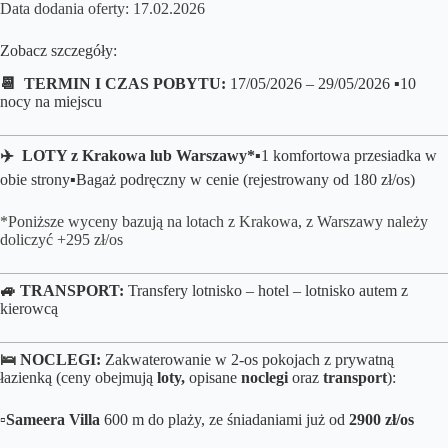
Data dodania oferty: 17.02.2026
Zobacz szczegóły:
📆 TERMIN I CZAS POBYTU:
17/05/2026 – 29/05/2026 ▪️10
nocy na miejscu
✈️ LOTY z Krakowa lub Warszawy*▪️
1 komfortowa przesiadka w
obie strony
▪️B
agaż podręczny w cenie (rejestrowany od 180 zł/os)
*Poniższe wyceny bazują na lotach z Krakowa, z Warszawy należy
doliczyć +295 zł/os
🚙 TRANSPORT:
Transfery lotnisko – hotel – lotnisko autem z
kierowcą
🛌
NOCLEGI:
Zakwaterowanie w 2-os pokojach z prywatną
łazienką (ceny obejmują
loty,
opisane
noclegi
oraz
transport
):
▫️
Sameera Villa
600 m do plaży, ze śniadaniami już od
2900 zł/os