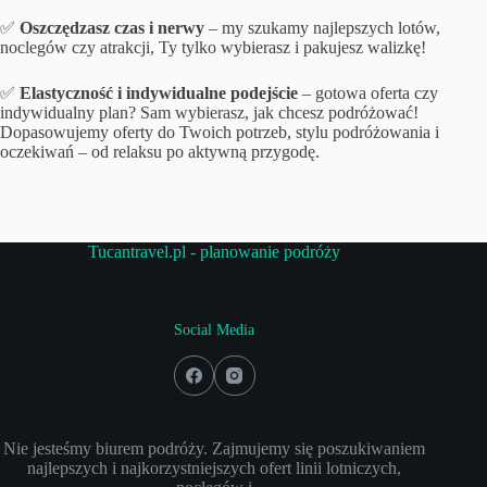
✅
Oszczędzasz czas i nerwy
– my szukamy najlepszych lotów,
noclegów czy atrakcji, Ty tylko wybierasz i pakujesz walizkę!
✅
Elastyczność i indywidualne podejście
– gotowa oferta czy
indywidualny plan? Sam wybierasz, jak chcesz podróżować!
Dopasowujemy oferty do Twoich potrzeb, stylu podróżowania i
oczekiwań – od relaksu po aktywną przygodę.
Tucantravel.pl - planowanie podróży
Social Media
Nie jesteśmy biurem podróży. Zajmujemy się poszukiwaniem
najlepszych i najkorzystniejszych ofert linii lotniczych,