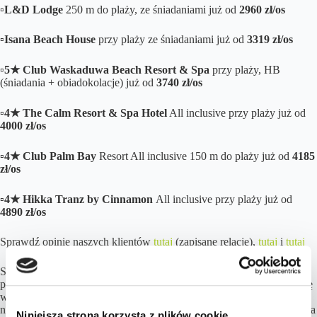
▫️
L&D Lodge
250 m do plaży, ze śniadaniami już od
2960
zł/os
▫️
Isana Beach House
przy plaży ze śniadaniami już od
3319 zł/os
▫️
5★ Club Waskaduwa Beach Resort & Spa
przy plaży, HB
(śniadania + obiadokolacje) już od
3740 zł/os
▫️
4★ The Calm Resort & Spa Hotel
All inclusive przy plaży już od
4000 zł/os
▫️
4★ Club Palm Bay
Resort All inclusive 150 m do plaży już od
4185
zł/os
▫️
4★ Hikka Tranz by Cinnamon
All inclusive przy plaży już od
4890 zł/os
Sprawdź opinie naszych klientów
tutaj
(zapisane relacje),
tutaj
i
tutaj
Sri Lanka ma w sobie coś takiego, że trudno jej nie polubić już od
pierwszego dnia. To niesamowite miejsce, bo rano możesz pić herbatę
w chłodnych, mglistych górach, a wieczorem oglądać zachód słońca
na plaży przy szumie oceanu. Właściwie na każdym kroku trafia się na
Niniejsza strona korzysta z plików cookie