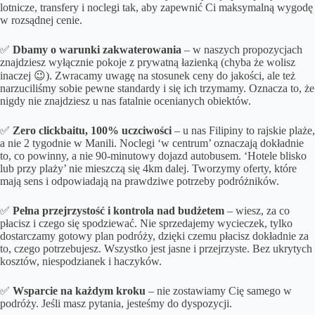
lotnicze, transfery i noclegi tak, aby zapewnić Ci maksymalną wygodę
w rozsądnej cenie.
✅
Dbamy o
warunki zakwaterowania
– w naszych propozycjach
znajdziesz wyłącznie pokoje z prywatną łazienką (chyba że wolisz
inaczej 😉). Zwracamy uwagę na stosunek ceny do jakości, ale też
narzuciliśmy sobie pewne standardy i się ich trzymamy. Oznacza to, że
nigdy nie znajdziesz u nas fatalnie ocenianych obiektów.
✅
Zero clickbaitu, 100% uczciwości
– u nas Filipiny to rajskie plaże,
a nie 2 tygodnie w Manili. Noclegi ‘w centrum’ oznaczają dokładnie
to, co powinny, a nie 90-minutowy dojazd autobusem. ‘Hotele blisko
lub przy plaży’ nie mieszczą się 4km dalej. Tworzymy oferty, które
mają sens i odpowiadają na prawdziwe potrzeby podróżników.
✅
Pełna przejrzystość i kontrola nad budżetem
– wiesz, za co
płacisz i czego się spodziewać. Nie sprzedajemy wycieczek, tylko
dostarczamy gotowy plan podróży, dzięki czemu płacisz dokładnie za
to, czego potrzebujesz. Wszystko jest jasne i przejrzyste. Bez ukrytych
kosztów, niespodzianek i haczyków.
✅
Wsparcie na każdym kroku
– nie zostawiamy Cię samego w
podróży. Jeśli masz pytania, jesteśmy do dyspozycji.