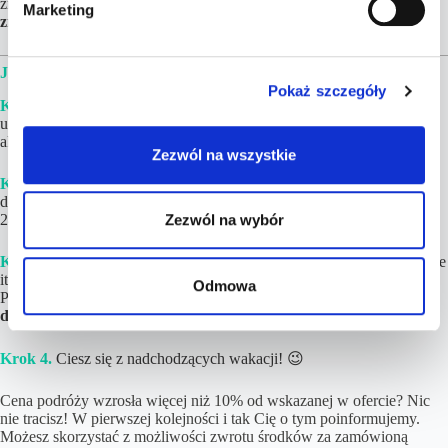
zrealizować. Nie zwlekaj jednak zbyt długo, bo
ceny mogą się
Marketing
y
zmieniać.
JAK WYGLĄDA REALIZACJA ZAMÓWIENIA?
Pokaż szczegóły
Krok 1.
Złóż i opłać zamówienie. Jeżeli w podróży będzie brało
udział więcej niż 8 osób lub chciałbyś upewnić się, iż cena jest wciąż
aktualna – napisz do nas na kontakt@tucantravel.pl
Zezwól na wszystkie
Krok 2.
Poczekaj na gotowy Plan Podróży ze szczegółami i linkami
do rezerwacji. Zwykle
czas realizacji wynosi
1-6 h
(maksymalnie do
24 h ) w dni robocze.
Zezwól na wybór
Krok 3.
Dokonaj rezerwacji
poszczególnych elementów (loty, hotele
itd.)
na podstawie linków
i opisów znajdujących się w Planie
Odmowa
Podróży. Jeśli tylko chcesz,
noclegi możesz zapłacić nawet do kilku
dni przed wylotem!
Krok 4.
Ciesz się z nadchodzących wakacji! 😉
Cena podróży wzrosła więcej niż 10% od wskazanej w ofercie? Nic
nie tracisz! W pierwszej kolejności i tak Cię o tym poinformujemy.
Możesz skorzystać z możliwości zwrotu środków za zamówioną