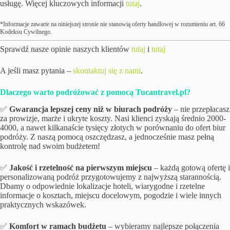
usługę. Więcej kluczowych informacji
tutaj
.
*Informacje zawarte na niniejszej stronie nie stanowią oferty handlowej w rozumieniu art. 66
Kodeksu Cywilnego.
Sprawdź nasze opinie naszych klientów
tutaj
i
tutaj
A jeśli masz pytania –
skontaktuj się z nami
.
Dlaczego warto podróżować z pomocą Tucantravel.pl?
✅
Gwarancja lepszej ceny niż w biurach podróży
– nie przepłacasz
za prowizje, marże i ukryte koszty. Nasi klienci zyskają średnio 2000-
4000, a nawet kilkanaście tysięcy złotych w porównaniu do ofert biur
podróży. Z naszą pomocą oszczędzasz, a jednocześnie masz pełną
kontrolę nad swoim budżetem!
✅
Jakość i rzetelność na pierwszym miejscu
– każdą gotową ofertę i
personalizowaną podróż przygotowujemy z najwyższą starannością.
Dbamy o odpowiednie lokalizacje hoteli, wiarygodne i rzetelne
informacje o kosztach, miejscu docelowym, pogodzie i wiele innych
praktycznych wskazówek.
✅
Komfort w ramach budżetu
– wybieramy najlepsze połączenia