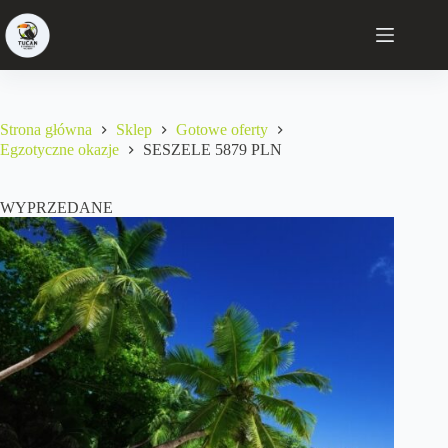
Strona główna
Sklep
Gotowe oferty
Egzotyczne okazje
SESZELE 5879 PLN
WYPRZEDANE