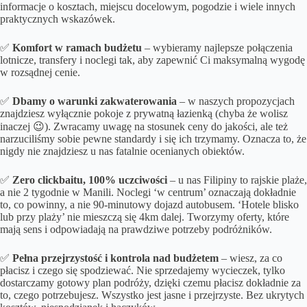
informacje o kosztach, miejscu docelowym, pogodzie i wiele innych
praktycznych wskazówek.
✅
Komfort w ramach budżetu
– wybieramy najlepsze połączenia
lotnicze, transfery i noclegi tak, aby zapewnić Ci maksymalną wygodę
w rozsądnej cenie.
✅
Dbamy o
warunki zakwaterowania
– w naszych propozycjach
znajdziesz wyłącznie pokoje z prywatną łazienką (chyba że wolisz
inaczej 😉). Zwracamy uwagę na stosunek ceny do jakości, ale też
narzuciliśmy sobie pewne standardy i się ich trzymamy. Oznacza to, że
nigdy nie znajdziesz u nas fatalnie ocenianych obiektów.
✅
Zero clickbaitu, 100% uczciwości
– u nas Filipiny to rajskie plaże,
a nie 2 tygodnie w Manili. Noclegi ‘w centrum’ oznaczają dokładnie
to, co powinny, a nie 90-minutowy dojazd autobusem. ‘Hotele blisko
lub przy plaży’ nie mieszczą się 4km dalej. Tworzymy oferty, które
mają sens i odpowiadają na prawdziwe potrzeby podróżników.
✅
Pełna przejrzystość i kontrola nad budżetem
– wiesz, za co
płacisz i czego się spodziewać. Nie sprzedajemy wycieczek, tylko
dostarczamy gotowy plan podróży, dzięki czemu płacisz dokładnie za
to, czego potrzebujesz. Wszystko jest jasne i przejrzyste. Bez ukrytych