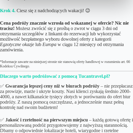
Krok 4.
Ciesz się z nadchodzących wakacji! 😉
Cena podróży znacznie wzrosła od wskazanej w ofercie? Nic nie
tracisz!
Możesz zwrócić się z prośbą o zwrot w ciągu 3 dni od
otrzymania szczegółów z linkami do rezerwacji lub wykorzystać
możliwość bezpłatnego wyboru dowolnej oferty z kategorii
Egzotyczne okazje
lub
Europa
w ciągu 12 miesięcy od otrzymania
zamówienia.
*Informacje zawarte na niniejszej stronie nie stanowią oferty handlowej w rozumieniu art. 66
Kodeksu Cywilnego.
Dlaczego warto podróżować z pomocą Tucantravel.pl?
✅
Gwarancja lepszej ceny niż w biurach podróży
– nie przepłacasz
za prowizje, marże i ukryte koszty. Nasi klienci zyskają średnio 2000-
4000, a nawet kilkanaście tysięcy złotych w porównaniu do ofert biur
podróży. Z naszą pomocą oszczędzasz, a jednocześnie masz pełną
kontrolę nad swoim budżetem!
✅
Jakość i rzetelność na pierwszym miejscu
– każdą gotową ofertę i
personalizowaną podróż przygotowujemy z najwyższą starannością.
Dbamy o odpowiednie lokalizacje hoteli, wiarygodne i rzetelne