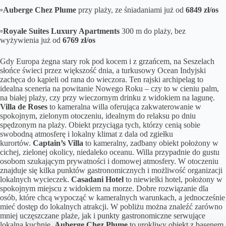
▫️Auberge Chez Plume
przy plaży, ze śniadaniami już od
6849 zł/os
▫️Royale Suites Luxury Apartments
300 m do plaży, bez
wyżywienia już od
6769 zł/os
Gdy Europa żegna stary rok pod kocem i z grzańcem, na Seszelach
słońce świeci przez większość dnia, a turkusowy Ocean Indyjski
zachęca do kąpieli od rana do wieczora. Ten rajski archipelag to
idealna sceneria na powitanie Nowego Roku – czy to w cieniu palm,
na białej plaży, czy przy wieczornym drinku z widokiem na lagunę.
Villa de Roses
to
kameralna willa oferująca zakwaterowanie w
spokojnym, zielonym otoczeniu, idealnym do relaksu po dniu
spędzonym na plaży. Obiekt przyciąga tych, którzy cenią sobie
swobodną atmosferę i lokalny klimat z dala od zgiełku
kurortów.
Captain’s Villa
to kameralny, zadbany
obiekt położony w
cichej, zielonej okolicy, niedaleko oceanu. Willa przypadnie do gustu
osobom szukającym prywatności i domowej atmosfery. W otoczeniu
znajduje się kilka punktów gastronomicznych i możliwość organizacji
lokalnych wycieczek.
Casadani Hotel
to n
iewielki hotel, położony w
spokojnym miejscu z widokiem na morze. Dobre rozwiązanie dla
osób, które chcą wypocząć w kameralnych warunkach, a jednocześnie
mieć dostęp do lokalnych atrakcji. W pobliżu można znaleźć zarówno
mniej uczęszczane plaże, jak i punkty gastronomiczne serwujące
lokalną kuchnię.
Auberge Chez Plume
to u
rokliwy obiekt z basenem,