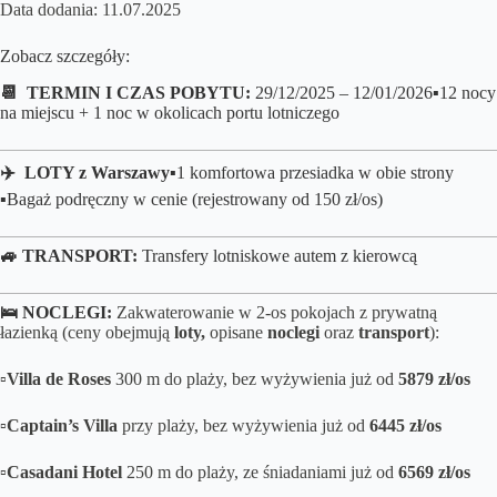
Data dodania: 11.07.2025
Zobacz szczegóły:
📆 TERMIN I CZAS POBYTU:
29/12/2025 – 12/01/2026
▪️12 nocy
na miejscu + 1 noc w okolicach portu lotniczego
✈️ LOTY z
Warszawy
▪️
1 komfortowa przesiadka w obie strony
▪️Bagaż podręczny w cenie (rejestrowany od 150 zł/os)
🚙 TRANSPORT:
Transfery lotniskowe autem z kierowcą
🛌 NOCLEGI:
Zakwaterowanie w 2-os pokojach z prywatną
łazienką (ceny obejmują
loty,
opisane
noclegi
oraz
transport
):
▫️Villa de Roses
300 m do plaży, bez wyżywienia już od
5879 zł/os
▫️Captain’s Villa
przy plaży, bez wyżywienia
już od
6445 zł/os
▫️Casadani Hotel
250 m do plaży, ze śniadaniami już od
6569 zł/os