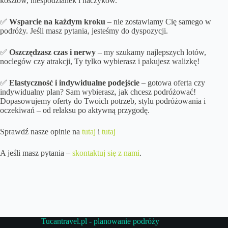
kosztów, niespodzianek i haczyków.
✅
Wsparcie na każdym kroku
– nie zostawiamy Cię samego w
podróży. Jeśli masz pytania, jesteśmy do dyspozycji.
✅
Oszczędzasz czas i nerwy
– my szukamy najlepszych lotów,
noclegów czy atrakcji, Ty tylko wybierasz i pakujesz walizkę!
✅
Elastyczność i indywidualne podejście
– gotowa oferta czy
indywidualny plan? Sam wybierasz, jak chcesz podróżować!
Dopasowujemy oferty do Twoich potrzeb, stylu podróżowania i
oczekiwań – od relaksu po aktywną przygodę.
Sprawdź nasze opinie na
tutaj
i
tutaj
A jeśli masz pytania –
skontaktuj się z nami
.
Tucantravel.pl - planowanie podróży