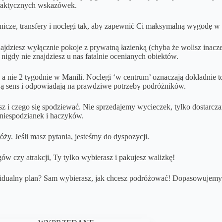
praktycznych wskazówek.
nicze, transfery i noclegi tak, aby zapewnić Ci maksymalną wygodę w 
jdziesz wyłącznie pokoje z prywatną łazienką (chyba że wolisz inacze
 nigdy nie znajdziesz u nas fatalnie ocenianych obiektów.
że, a nie 2 tygodnie w Manili. Noclegi ‘w centrum’ oznaczają dokładnie
ają sens i odpowiadają na prawdziwe potrzeby podróżników.
isz i czego się spodziewać. Nie sprzedajemy wycieczek, tylko dostarcz
, niespodzianek i haczyków.
y. Jeśli masz pytania, jesteśmy do dyspozycji.
w czy atrakcji, Ty tylko wybierasz i pakujesz walizkę!
idualny plan? Sam wybierasz, jak chcesz podróżować! Dopasowujemy o