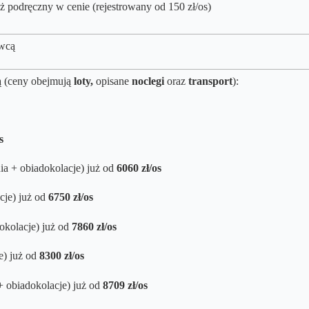
ż podręczny w cenie (rejestrowany od 150 zł/os)
owcą
ą (ceny obejmują
loty,
opisane
noclegi
oraz
transport
):
os
ia + obiadokolacje) już od
6060 zł/os
cje) już od
6750 zł/os
okolacje) już od
7860 zł/os
e) już od
8300 zł/os
+ obiadokolacje) już od
8709 zł/os