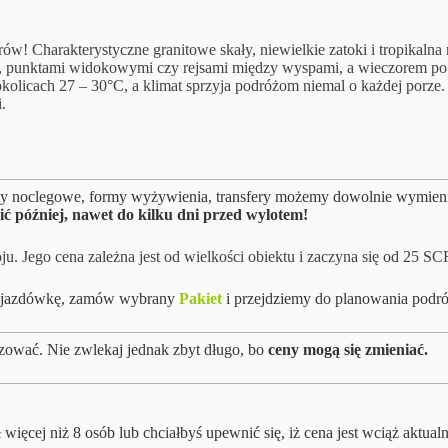
ów! Charakterystyczne granitowe skały, niewielkie zatoki i tropikalna 
 punktami widokowymi czy rejsami między wyspami, a wieczorem po pro
kolicach 27 – 30°C, a klimat sprzyja podróżom niemal o każdej porze. S
.
kty noclegowe, formy wyżywienia, transfery możemy dowolnie wymieniać
ić później, nawet do kilku dni przed wylotem!
Jego cena zależna jest od wielkości obiektu i zaczyna się od 25 SCR
y objazdówkę, zamów wybrany
Pakiet
i przejdziemy do planowania podró
zować. Nie zwlekaj jednak zbyt długo, bo
ceny mogą się zmieniać.
więcej niż 8 osób lub chciałbyś upewnić się, iż cena jest wciąż aktual