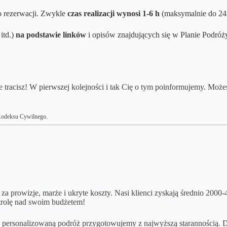
o rezerwacji. Zwykle
czas realizacji wynosi
1-6 h
(maksymalnie do 24 
itd.)
na podstawie linków
i opisów znajdujących się w Planie Podróży.
 tracisz! W pierwszej kolejności i tak Cię o tym poinformujemy. Moż
6 Kodeksu Cywilnego.
 za prowizje, marże i ukryte koszty. Nasi klienci zyskają średnio 2000
trolę nad swoim budżetem!
i personalizowaną podróż przygotowujemy z najwyższą starannością. Db