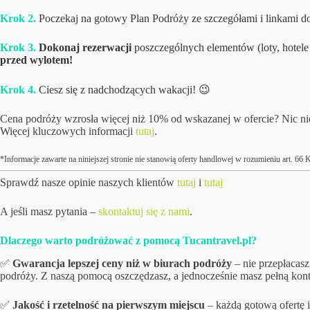
Krok 2.
Poczekaj na gotowy Plan Podróży ze szczegółami i linkami d
Krok 3.
Dokonaj rezerwacji
poszczególnych elementów (loty, hotele 
przed wylotem!
Krok 4.
Ciesz się z nadchodzących wakacji! 😉
Cena podróży wzrosła więcej niż 10% od wskazanej w ofercie? Nic nie
Więcej kluczowych informacji
tutaj
.
*Informacje zawarte na niniejszej stronie nie stanowią oferty handlowej w rozumieniu art. 6
Sprawdź nasze opinie naszych klientów
tutaj
i
tutaj
A jeśli masz pytania –
skontaktuj się z nami
.
Dlaczego warto podróżować z pomocą Tucantravel.pl?
✅
Gwarancja lepszej ceny niż w biurach podróży
– nie przepłacasz
podróży. Z naszą pomocą oszczędzasz, a jednocześnie masz pełną kon
✅
Jakość i rzetelność na pierwszym miejscu
– każdą gotową ofertę 