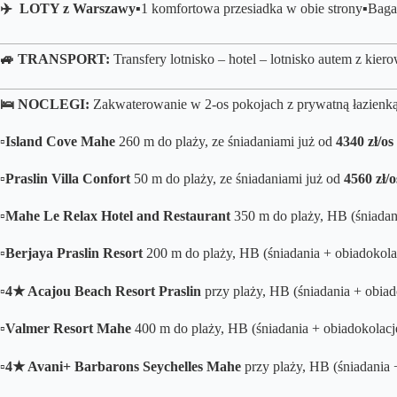
✈️ LOTY z Warszawy▪️
1 komfortowa przesiadka w obie strony
▪️B
aga
🚙 TRANSPORT:
Transfery lotnisko – hotel – lotnisko autem z kier
🛌
NOCLEGI:
Zakwaterowanie w 2-os pokojach z prywatną łazienk
▫️
Island Cove
Mahe
260 m do plaży, ze śniadaniami już od
4340
zł/os
▫️
Praslin Villa Confort
50 m do plaży, ze śniadaniami już od
4560
zł/
▫️
Mahe
Le Relax Hotel and Restaurant
350 m do plaży, HB (śniadan
▫️
Berjaya Praslin Resort
200 m do plaży, HB (śniadania + obiadokola
▫️
4★ Acajou Beach Resort
Praslin
przy plaży, HB (śniadania + obiad
▫️
Valmer Resort
Mahe
400 m do plaży, HB (śniadania + obiadokolacj
▫️
4★ Avani+ Barbarons Seychelles
Mahe
przy plaży, HB (śniadania 