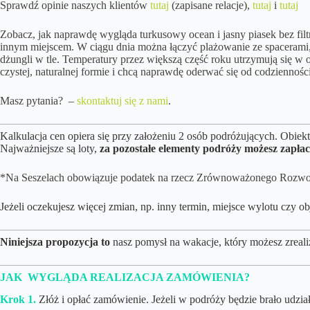
Sprawdź opinie naszych klientów
tutaj
(zapisane relacje),
tutaj
i
tutaj
Zobacz, jak naprawdę wygląda turkusowy ocean i jasny piasek bez filtr
innym miejscem. W ciągu dnia można łączyć plażowanie ze spacerami,
dżungli w tle. Temperatury przez większą część roku utrzymują się w o
czystej, naturalnej formie i chcą naprawdę oderwać się od codzienności
Masz pytania? –
skontaktuj się z nami
.
Kalkulacja cen opiera się przy założeniu 2 osób podróżujących. Obie
Najważniejsze są loty,
za pozostałe elementy podróży możesz zapłac
*Na Seszelach obowiązuje podatek na rzecz Zrównoważonego Rozwoju. 
Jeżeli oczekujesz więcej zmian, np. inny termin, miejsce wylotu cz
Niniejsza propozycja to
nasz pomysł na wakacje, który możesz zreali
JAK WYGLĄDA REALIZACJA ZAMÓWIENIA?
Krok 1.
Złóż i opłać zamówienie. Jeżeli w podróży będzie brało udział 