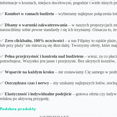
informacje o kosztach, miejscu docelowym, pogodzie i wiele innych 
✅
Komfort w ramach budżetu
– wybieramy najlepsze połączenia lot
✅
Dbamy o
warunki zakwaterowania
– w naszych propozycjach zna
narzuciliśmy sobie pewne standardy i się ich trzymamy. Oznacza to, że
✅
Zero clickbaitu, 100% uczciwości
– u nas Filipiny to rajskie pla
lub przy plaży’ nie mieszczą się 4km dalej. Tworzymy oferty, które m
✅
Pełna przejrzystość i kontrola nad budżetem
– wiesz, za co płac
potrzebujesz. Wszystko jest jasne i przejrzyste. Bez ukrytych kosztów
✅
Wsparcie na każdym kroku
– nie zostawiamy Cię samego w podróż
✅
Oszczędzasz czas i nerwy
– my szukamy najlepszych lotów, noclegó
✅
Elastyczność i indywidualne podejście
– gotowa oferta czy indyw
relaksu po aktywną przygodę.
Podobne produkty