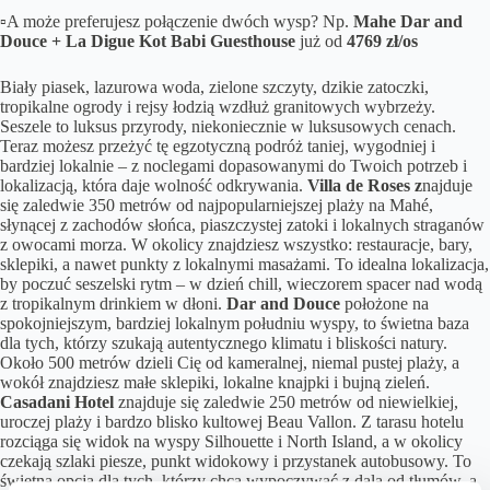
▫️
A może preferujesz połączenie dwóch wysp? Np.
Mahe Dar and
Douce + La Digue Kot Babi Guesthouse
już od
4769 zł/os
Biały piasek, lazurowa woda, zielone szczyty, dzikie zatoczki,
tropikalne ogrody i rejsy łodzią wzdłuż granitowych wybrzeży.
Seszele to luksus przyrody, niekoniecznie w luksusowych cenach.
Teraz możesz przeżyć tę egzotyczną podróż taniej, wygodniej i
bardziej lokalnie – z noclegami dopasowanymi do Twoich potrzeb i
lokalizacją, która daje wolność odkrywania.
Villa de Roses z
najduje
się zaledwie 350 metrów od najpopularniejszej plaży na Mahé,
słynącej z zachodów słońca, piaszczystej zatoki i lokalnych straganów
z owocami morza. W okolicy znajdziesz wszystko: restauracje, bary,
sklepiki, a nawet punkty z lokalnymi masażami. To idealna lokalizacja,
by poczuć seszelski rytm – w dzień chill, wieczorem spacer nad wodą
z tropikalnym drinkiem w dłoni.
Dar and Douce
położone na
spokojniejszym, bardziej lokalnym południu wyspy, to świetna baza
dla tych, którzy szukają autentycznego klimatu i bliskości natury.
Około 500 metrów dzieli Cię od kameralnej, niemal pustej plaży, a
wokół znajdziesz małe sklepiki, lokalne knajpki i bujną zieleń.
Casadani Hotel
znajduje się zaledwie 250 metrów od niewielkiej,
uroczej plaży i bardzo blisko kultowej Beau Vallon. Z tarasu hotelu
rozciąga się widok na wyspy Silhouette i North Island, a w okolicy
czekają szlaki piesze, punkt widokowy i przystanek autobusowy. To
świetna opcja dla tych, którzy chcą wypoczywać z dala od tłumów, a