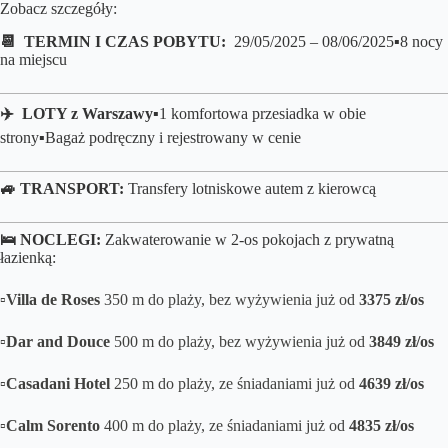
Zobacz szczegóły:
📆 TERMIN I CZAS POBYTU:
29/05/2025 – 08/06/2025
▪️8 nocy
na miejscu
✈️ LOTY z
Warszawy
▪️1 komfortowa przesiadka w obie
strony▪️Bagaż podręczny i rejestrowany w cenie
🚙 TRANSPORT:
Transfery lotniskowe autem z kierowcą
🛌 NOCLEGI:
Zakwaterowanie w 2-os pokojach z prywatną
łazienką:
▫️Villa de Roses
350 m do plaży, bez wyżywienia już od
3375 zł/os
▫️Dar and Douce
500 m do plaży, bez wyżywienia już od
3849 zł/os
▫️Casadani Hotel
250 m do plaży, ze śniadaniami już od
4639 zł/os
▫️Calm Sorento
400 m do plaży, ze śniadaniami już od
4835 zł/os