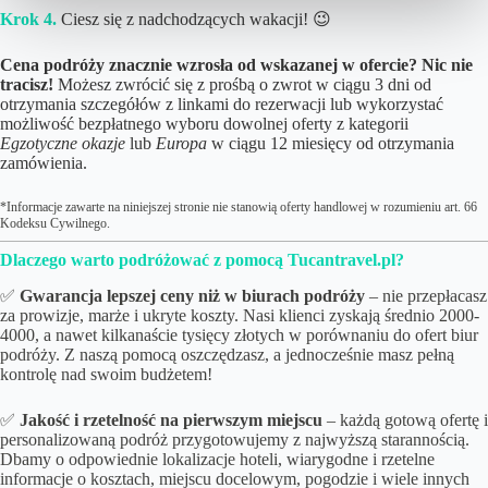
Krok 4.
Ciesz się z nadchodzących wakacji! 😉
Cena podróży znacznie wzrosła od wskazanej w ofercie? Nic nie
tracisz!
Możesz zwrócić się z prośbą o zwrot w ciągu 3 dni od
otrzymania szczegółów z linkami do rezerwacji lub wykorzystać
możliwość bezpłatnego wyboru dowolnej oferty z kategorii
Egzotyczne okazje
lub
Europa
w ciągu 12 miesięcy od otrzymania
zamówienia.
*Informacje zawarte na niniejszej stronie nie stanowią oferty handlowej w rozumieniu art. 66
Kodeksu Cywilnego.
Dlaczego warto podróżować z pomocą Tucantravel.pl?
✅
Gwarancja lepszej ceny niż w biurach podróży
– nie przepłacasz
za prowizje, marże i ukryte koszty. Nasi klienci zyskają średnio 2000-
4000, a nawet kilkanaście tysięcy złotych w porównaniu do ofert biur
podróży. Z naszą pomocą oszczędzasz, a jednocześnie masz pełną
kontrolę nad swoim budżetem!
✅
Jakość i rzetelność na pierwszym miejscu
– każdą gotową ofertę i
personalizowaną podróż przygotowujemy z najwyższą starannością.
Dbamy o odpowiednie lokalizacje hoteli, wiarygodne i rzetelne
informacje o kosztach, miejscu docelowym, pogodzie i wiele innych