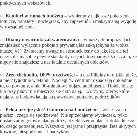
praktycznych wskazówek.
✅
Komfort w ramach budżetu
– wybieramy najlepsze połączenia
lotnicze, transfery i noclegi tak, aby zapewnić Ci maksymalną wygodę
w rozsądnej cenie.
✅
Dbamy o
warunki zakwaterowania
– w naszych propozycjach
znajdziesz wyłącznie pokoje z prywatną łazienką (chyba że wolisz
inaczej 😉). Zwracamy uwagę na stosunek ceny do jakości, ale też
narzuciliśmy sobie pewne standardy i się ich trzymamy. Oznacza to, że
nigdy nie znajdziesz u nas fatalnie ocenianych obiektów.
✅
Zero clickbaitu, 100% uczciwości
– u nas Filipiny to rajskie plaże,
a nie 2 tygodnie w Manili. Noclegi ‘w centrum’ oznaczają dokładnie
to, co powinny, a nie 90-minutowy dojazd autobusem. ‘Hotele blisko
lub przy plaży’ nie mieszczą się 4km dalej. Tworzymy oferty, które
mają sens i odpowiadają na prawdziwe potrzeby podróżników.
✅
Pełna przejrzystość i kontrola nad budżetem
– wiesz, za co
płacisz i czego się spodziewać. Nie sprzedajemy wycieczek, tylko
dostarczamy gotowy plan podróży, dzięki czemu płacisz dokładnie za
to, czego potrzebujesz. Wszystko jest jasne i przejrzyste. Bez ukrytych
kosztów, niespodzianek i haczyków.