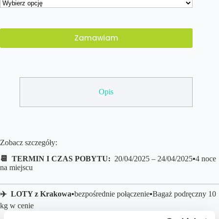
Zamawiam
Opis
Zobacz szczegóły:
📆 TERMIN I CZAS POBYTU:
20/04/2025 – 24/04/2025▪️4 noce
na miejscu
✈️ LOTY z
Krakowa
▪️bezpośrednie połączenie
▪️B
agaż podręczny 10
kg w cenie