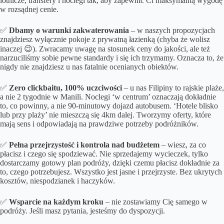
lotnicze, transfery i noclegi tak, aby zapewnić Ci maksymalną wygodę
w rozsądnej cenie.
✅
Dbamy o
warunki zakwaterowania
– w naszych propozycjach
znajdziesz wyłącznie pokoje z prywatną łazienką (chyba że wolisz
inaczej 😉). Zwracamy uwagę na stosunek ceny do jakości, ale też
narzuciliśmy sobie pewne standardy i się ich trzymamy. Oznacza to, że
nigdy nie znajdziesz u nas fatalnie ocenianych obiektów.
✅
Zero clickbaitu, 100% uczciwości
– u nas Filipiny to rajskie plaże,
a nie 2 tygodnie w Manili. Noclegi ‘w centrum’ oznaczają dokładnie
to, co powinny, a nie 90-minutowy dojazd autobusem. ‘Hotele blisko
lub przy plaży’ nie mieszczą się 4km dalej. Tworzymy oferty, które
mają sens i odpowiadają na prawdziwe potrzeby podróżników.
✅
Pełna przejrzystość i kontrola nad budżetem
– wiesz, za co
płacisz i czego się spodziewać. Nie sprzedajemy wycieczek, tylko
dostarczamy gotowy plan podróży, dzięki czemu płacisz dokładnie za
to, czego potrzebujesz. Wszystko jest jasne i przejrzyste. Bez ukrytych
kosztów, niespodzianek i haczyków.
✅
Wsparcie na każdym kroku
– nie zostawiamy Cię samego w
podróży. Jeśli masz pytania, jesteśmy do dyspozycji.