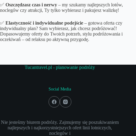
✅
Oszczędzasz czas i nerwy
– my szukamy najlepszych lotów,
noclegów czy atrakcji, Ty tylko wybierasz i pakujesz walizkę!
✅
Elastyczność i indywidualne podejście
– gotowa oferta czy
indywidualny plan? Sam wybierasz, jak chcesz podróżować!
Dopasowujemy oferty do Twoich potrzeb, stylu podróżowania i
oczekiwań – od relaksu po aktywną przygodę.
Tucantravel.pl - planowanie podróży
Social Media
Nie jesteśmy biurem podróży. Zajmujemy się poszukiwaniem
najlepszych i najkorzystniejszych ofert linii lotniczych,
noclegów i