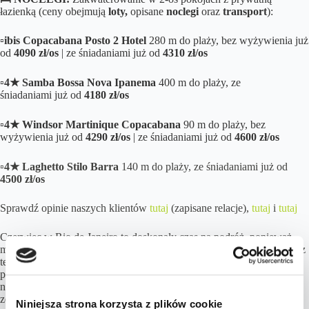
łazienką (ceny obejmują
loty,
opisane
noclegi
oraz
transport
):
▫️
ibis Copacabana Posto 2 Hotel
280 m do plaży, bez wyżywienia już
od
4090 zł/os
| ze śniadaniami już od
431
0
zł/os
▫️
4★ Samba Bossa Nova Ipanema
400 m do plaży, ze
śniadaniami już od
4180 zł/os
▫️
4★ Windsor Martinique Copacabana
90 m do plaży, bez
wyżywienia już od
4290 zł/os
| ze śniadaniami już od
4600 zł/os
▫️
4★ Laghetto Stilo Barra
140 m do plaży, ze śniadaniami już od
4500 zł/os
Sprawdź opinie naszych klientów
tutaj
(zapisane relacje),
tutaj
i
tutaj
Czerwiec w Rio de Janeiro to doskonały czas na podróż, ponieważ
miasto oferuje wtedy najbardziej komfortową pogodę do zwiedzania z
temperaturami w okolicach 25 stopni i mniejszą wilgotnością
powietrza. Taka aura gwarantuje świetną widoczność z
najważniejszych punktów widokowych, więc bez problemu można
zobaczyć panoramę miasta spod posągu Chrystusa Odkupiciela na
Niniejsza strona korzysta z plików cookie