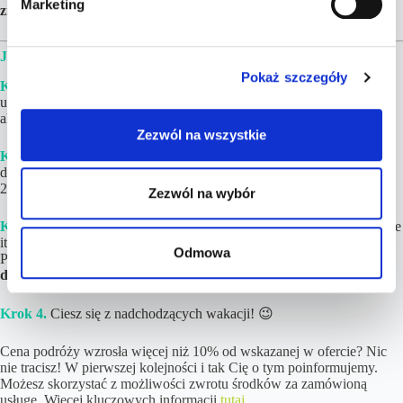
Marketing
zmieniać.
y
JAK WYGLĄDA REALIZACJA ZAMÓWIENIA?
Pokaż szczegóły
Krok 1.
Złóż i opłać zamówienie. Jeżeli w podróży będzie brało
udział więcej niż 8 osób lub chciałbyś upewnić się, iż cena jest wciąż
aktualna – napisz do nas na kontakt@tucantravel.pl
Zezwól na wszystkie
Krok 2.
Poczekaj na gotowy Plan Podróży ze szczegółami i linkami
do rezerwacji. Zwykle
czas realizacji wynosi
1-6 h
(maksymalnie do
24 h ) w dni robocze.
Zezwól na wybór
Krok 3.
Dokonaj rezerwacji
poszczególnych elementów (loty, hotele
itd.)
na podstawie linków
i opisów znajdujących się w Planie
Odmowa
Podróży. Jeśli tylko chcesz,
noclegi możesz zapłacić nawet do kilku
dni przed wylotem!
Krok 4.
Ciesz się z nadchodzących wakacji! 😉
Cena podróży wzrosła więcej niż 10% od wskazanej w ofercie? Nic
nie tracisz! W pierwszej kolejności i tak Cię o tym poinformujemy.
Możesz skorzystać z możliwości zwrotu środków za zamówioną
usługę. Więcej kluczowych informacji
tutaj
.