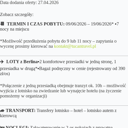
Data dodania oferty: 27.04.2026
Zobacz szczegóły:
📆 TERMIN I CZAS POBYTU:
09/06/2026 – 19/06/2026* ▪️7
nocy na miejscu
*Możliwość przedłużenia pobytu do 9 lub 11 nocy – zapytania o
wycenę prosimy kierować na
kontakt@tucantravel.pl
✈️ LOTY z Berlina▪️
2 komfortowe przesiadki w jedną stronę, 1
przesiadka w drugą*
▪️B
agaż podręczny w cenie (rejestrowany od 390
zł/os)
*Połączenie z jedną przesiadką obejmuje tranzyt ok. 10h – możliwość
wyjścia z lotnisko na zwiedzanie lub wynajęcie hotelu (na życzenie
pomożemy w organizacji)
🚙 TRANSPORT:
Transfery lotnisko – hotel – lotnisko autem z
kierowcą
🛌
NOCLEGI:
Zakwaterowanie w 2-os pokojach z prywatną