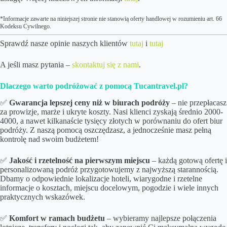
*Informacje zawarte na niniejszej stronie nie stanowią oferty handlowej w rozumieniu art. 66
Kodeksu Cywilnego.
Sprawdź nasze opinie naszych klientów
tutaj
i
tutaj
A jeśli masz pytania –
skontaktuj się z nami
.
Dlaczego warto podróżować z pomocą Tucantravel.pl?
✅
Gwarancja lepszej ceny niż w biurach podróży
– nie przepłacasz
za prowizje, marże i ukryte koszty. Nasi klienci zyskają średnio 2000-
4000, a nawet kilkanaście tysięcy złotych w porównaniu do ofert biur
podróży. Z naszą pomocą oszczędzasz, a jednocześnie masz pełną
kontrolę nad swoim budżetem!
✅
Jakość i rzetelność na pierwszym miejscu
– każdą gotową ofertę i
personalizowaną podróż przygotowujemy z najwyższą starannością.
Dbamy o odpowiednie lokalizacje hoteli, wiarygodne i rzetelne
informacje o kosztach, miejscu docelowym, pogodzie i wiele innych
praktycznych wskazówek.
✅
Komfort w ramach budżetu
– wybieramy najlepsze połączenia