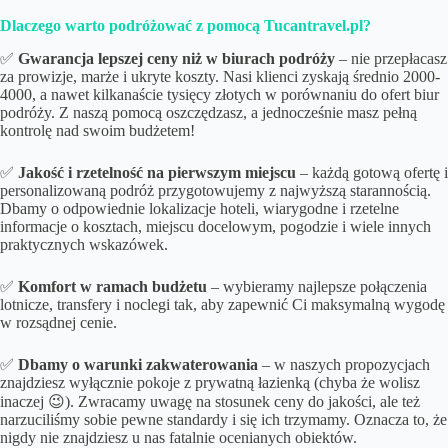
Dlaczego warto podróżować z pomocą Tucantravel.pl?
✅
Gwarancja lepszej ceny niż w biurach podróży
– nie przepłacasz
za prowizje, marże i ukryte koszty. Nasi klienci zyskają średnio 2000-
4000, a nawet kilkanaście tysięcy złotych w porównaniu do ofert biur
podróży. Z naszą pomocą oszczędzasz, a jednocześnie masz pełną
kontrolę nad swoim budżetem!
✅
Jakość i rzetelność na pierwszym miejscu
– każdą gotową ofertę i
personalizowaną podróż przygotowujemy z najwyższą starannością.
Dbamy o odpowiednie lokalizacje hoteli, wiarygodne i rzetelne
informacje o kosztach, miejscu docelowym, pogodzie i wiele innych
praktycznych wskazówek.
✅
Komfort w ramach budżetu
– wybieramy najlepsze połączenia
lotnicze, transfery i noclegi tak, aby zapewnić Ci maksymalną wygodę
w rozsądnej cenie.
✅
Dbamy o
warunki zakwaterowania
– w naszych propozycjach
znajdziesz wyłącznie pokoje z prywatną łazienką (chyba że wolisz
inaczej 😉). Zwracamy uwagę na stosunek ceny do jakości, ale też
narzuciliśmy sobie pewne standardy i się ich trzymamy. Oznacza to, że
nigdy nie znajdziesz u nas fatalnie ocenianych obiektów.