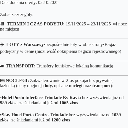
Data dodania oferty: 02.10.2025
Zobacz szczegóły:
📆 TERMIN I CZAS POBYTU:
19/11/2025 – 23/11/2025 ▪️4 noce
na miejscu
✈️ LOTY z Warszawy
▪️bezpośrednie loty
w obie strony▪️B
agaż
podręczny w cenie (możliwość dokupienia bagażu rejestrowanego
)
🚙 TRANSPORT:
Transfery lotniskowe lokalną komunikacją
🛌
NOCLEGI:
Zakwaterowanie w 2-os pokojach z prywatną
łazienką (ceny obejmują
loty,
opisane
noclegi
oraz
transport
):
▫️
Hotel Porto Interface Trindade By Kavia
bez wyżywienia już od
989 zł/os
| ze śniadaniami już od
1065 zł/os
▫️
Stay Hotel Porto Centro Trindade
bez wyżywienia już od
1039
zł/os
| ze śniadaniami już od
1200 zł/
os