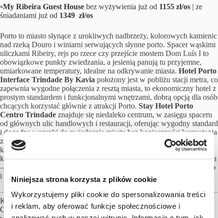
▫️
My Ribeira Guest House
bez wyżywienia już od
1155 zł/os
| ze
śniadaniami już od
1349 zł/os
Porto to miasto słynące z urokliwych nadbrzeży, kolorowych kamienic
nad rzeką Douro i winiarni serwujących słynne porto. Spacer wąskimi
uliczkami Ribeiry, rejs po rzece czy przejście mostem Dom Luís I to
obowiązkowe punkty zwiedzania, a jesienią panują tu przyjemne,
umiarkowane temperatury, idealne na odkrywanie miasta.
Hotel Porto
Interface Trindade By Kavia
położony jest w pobliżu stacji metra, co
zapewnia wygodne połączenia z resztą miasta, to ekonomiczny hotel z
prostym standardem i funkcjonalnymi wnętrzami, dobrą opcją dla osób
chcących korzystać głównie z atrakcji Porto.
Stay Hotel Porto
Centro Trindade
znajduje się niedaleko centrum, w zasięgu spaceru
od głównych ulic handlowych i restauracji, oferując wygodny standard
i dogodne warunki do zwiedzania miasta bez konieczności korzystania
z transportu.
My Ribeira Guest House
ulokowany jest w
klimatycznej dzielnicy Ribeira, wśród wąskich uliczek i kafejek, to
kameralny i prosty obiekt, którego największym atutem jest lokalizacja
– doskonały wybór dla osób chcących poczuć atmosferę starego Porto
i być blisko nabrzeża.
Niniejsza strona korzysta z plików cookie
Wykorzystujemy pliki cookie do spersonalizowania treści
Kalkulacja cen opiera się przy założeniu 2 osób podróżujących.
i reklam, aby oferować funkcje społecznościowe i
Obiekty noclegowe, formy wyżywienia, transfery możemy dowolnie
analizować ruch w naszej witrynie. Informacje o tym, jak