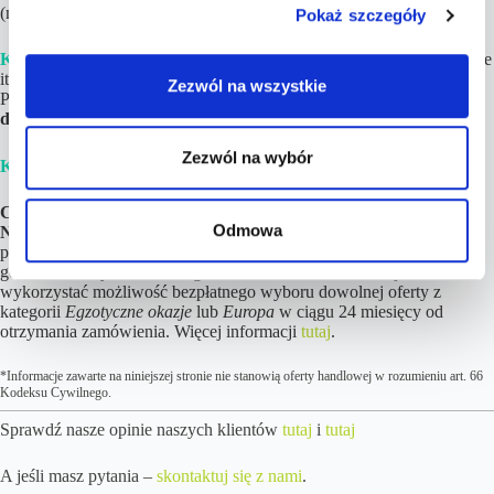
(maksymalnie do 12 godzin).
Pokaż szczegóły
Krok 3.
Dokonaj rezerwacji
poszczególnych elementów (loty, hotele
itd.)
na podstawie linków
i opisów znajdujących się w Planie
Zezwól na wszystkie
Podróży. Jeśli tylko chcesz,
noclegi możesz zapłacić nawet do kilku
dni przed wylotem!
Zezwól na wybór
Krok 4.
Ciesz się z nadchodzących wakacji! 😉
Cena podróży wzrosła więcej niż 10% od wskazanej w ofercie?
Odmowa
Nic nie tracisz!
W pierwszej kolejności i tak Cię o tym
poinformujemy. Możesz też zwrócić się z prośbą o zwrot w ciągu 24
godzin od otrzymania szczegółów z linkami do rezerwacji lub
wykorzystać możliwość bezpłatnego wyboru dowolnej oferty z
kategorii
Egzotyczne okazje
lub
Europa
w ciągu 24 miesięcy od
otrzymania zamówienia. Więcej informacji
tutaj
.
*Informacje zawarte na niniejszej stronie nie stanowią oferty handlowej w rozumieniu art. 66
Kodeksu Cywilnego.
Sprawdź nasze opinie naszych klientów
tutaj
i
tutaj
A jeśli masz pytania –
skontaktuj się z nami
.