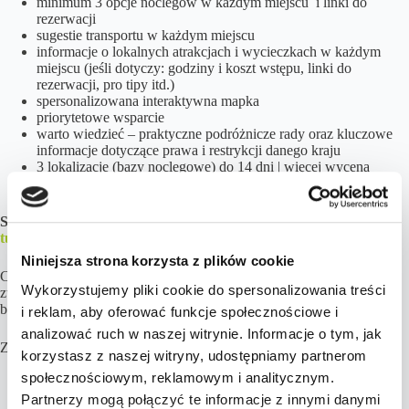
minimum 3 opcje noclegów w każdym miejscu i linki do
rezerwacji
sugestie transportu w każdym miejscu
informacje o lokalnych atrakcjach i wycieczkach w każdym
miejscu (jeśli dotyczy: godziny i koszt wstępu, linki do
rezerwacji, pro tipy itd.)
spersonalizowana interaktywna mapka
priorytetowe wsparcie
warto wiedzieć – praktyczne podróżnicze rady oraz kluczowe
informacje dotyczące prawa i restrykcji danego kraju
3 lokalizacje (bazy noclegowe) do 14 dni | więcej wycena
indywidualna
Sprawdź opinie naszych klientów
tutaj
(zapisane relacje),
tutaj
i
tutaj
Niniejsza strona korzysta z plików cookie
Czas realizacji zamówienia Pakietu Premium VOYAGER wynosi
Wykorzystujemy pliki cookie do spersonalizowania treści
zwykle około 15 – 45 dni roboczych (w zależności od podróży – im
bardziej złożona, tym dłuższy czas realizacji).
i reklam, aby oferować funkcje społecznościowe i
analizować ruch w naszej witrynie. Informacje o tym, jak
Zamówienie realizowane jest etapami:
korzystasz z naszej witryny, udostępniamy partnerom
społecznościowym, reklamowym i analitycznym.
Przygotowanie propozycji z wyceną.
Partnerzy mogą połączyć te informacje z innymi danymi
Przesłanie najważniejszych elementów podróży – dane do