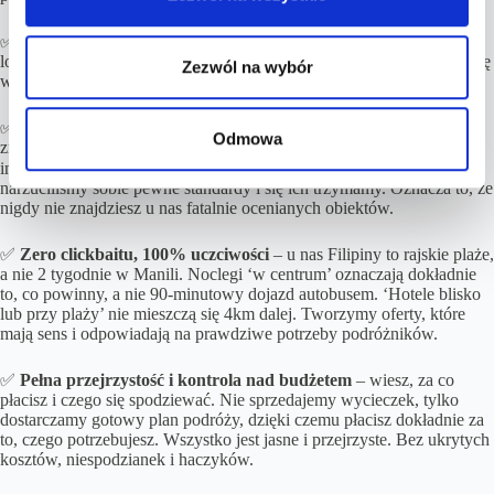
✅
Komfort w ramach budżetu
– wybieramy najlepsze połączenia
lotnicze, transfery i noclegi tak, aby zapewnić Ci maksymalną wygodę
Zezwól na wybór
w rozsądnej cenie.
✅
Dbamy o
warunki zakwaterowania
– w naszych propozycjach
Odmowa
znajdziesz wyłącznie pokoje z prywatną łazienką (chyba że wolisz
inaczej 😉). Zwracamy uwagę na stosunek ceny do jakości, ale też
narzuciliśmy sobie pewne standardy i się ich trzymamy. Oznacza to, że
nigdy nie znajdziesz u nas fatalnie ocenianych obiektów.
✅
Zero clickbaitu, 100% uczciwości
– u nas Filipiny to rajskie plaże,
a nie 2 tygodnie w Manili. Noclegi ‘w centrum’ oznaczają dokładnie
to, co powinny, a nie 90-minutowy dojazd autobusem. ‘Hotele blisko
lub przy plaży’ nie mieszczą się 4km dalej. Tworzymy oferty, które
mają sens i odpowiadają na prawdziwe potrzeby podróżników.
✅
Pełna przejrzystość i kontrola nad budżetem
– wiesz, za co
płacisz i czego się spodziewać. Nie sprzedajemy wycieczek, tylko
dostarczamy gotowy plan podróży, dzięki czemu płacisz dokładnie za
to, czego potrzebujesz. Wszystko jest jasne i przejrzyste. Bez ukrytych
kosztów, niespodzianek i haczyków.