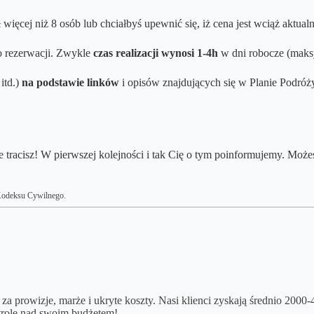
więcej niż 8 osób lub chciałbyś upewnić się, iż cena jest wciąż aktual
o rezerwacji. Zwykle
czas realizacji wynosi
1-4h
w dni robocze (maks
itd.)
na podstawie linków
i opisów znajdujących się w Planie Podróży.
e tracisz! W pierwszej kolejności i tak Cię o tym poinformujemy. M
6 Kodeksu Cywilnego.
 za prowizje, marże i ukryte koszty. Nasi klienci zyskają średnio 2000
trolę nad swoim budżetem!