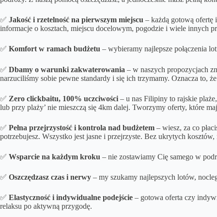
✅
Jakość i rzetelność na pierwszym miejscu
– każdą gotową ofertę 
informacje o kosztach, miejscu docelowym, pogodzie i wiele innych 
✅
Komfort w ramach budżetu
– wybieramy najlepsze połączenia lot
✅
Dbamy o
warunki zakwaterowania
– w naszych propozycjach zna
narzuciliśmy sobie pewne standardy i się ich trzymamy. Oznacza to, że
✅
Zero clickbaitu, 100% uczciwości
– u nas Filipiny to rajskie pla
lub przy plaży’ nie mieszczą się 4km dalej. Tworzymy oferty, które m
✅
Pełna przejrzystość i kontrola nad budżetem
– wiesz, za co płac
potrzebujesz. Wszystko jest jasne i przejrzyste. Bez ukrytych kosztów
✅
Wsparcie na każdym kroku
– nie zostawiamy Cię samego w podróż
✅
Oszczędzasz czas i nerwy
– my szukamy najlepszych lotów, noclegó
✅
Elastyczność i indywidualne podejście
– gotowa oferta czy indyw
relaksu po aktywną przygodę.