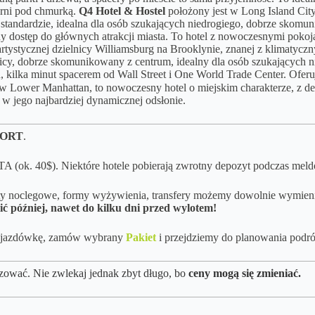
arni pod chmurką.
Q4 Hotel & Hostel
położony jest w Long Island City
tandardzie, idealna dla osób szukających niedrogiego, dobrze skom
odny dostęp do głównych atrakcji miasta. To hotel z nowoczesnymi pok
artystycznej dzielnicy Williamsburg na Brooklynie, znanej z klimatyczn
icy, dobrze skomunikowany z centrum, idealny dla osób szukających 
ilka minut spacerem od Wall Street i One World Trade Center. Oferuj
 w Lower Manhattan, to nowoczesny hotel o miejskim charakterze, z de
 jego najbardziej dynamicznej odsłonie.
ORT
.
A (ok. 40$). Niektóre hotele pobierają zwrotny depozyt podczas mel
kty noclegowe, formy wyżywienia, transfery możemy dowolnie wymieniać
ić później, nawet do kilku dni przed wylotem!
y objazdówkę, zamów wybrany
Pakiet
i przejdziemy do planowania podró
zować. Nie zwlekaj jednak zbyt długo, bo
ceny mogą się zmieniać.