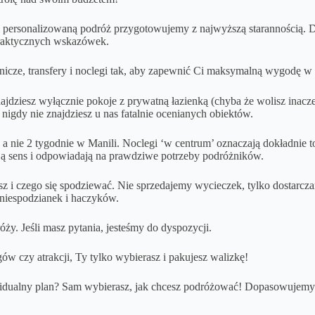
i personalizowaną podróż przygotowujemy z najwyższą starannością. Db
praktycznych wskazówek.
nicze, transfery i noclegi tak, aby zapewnić Ci maksymalną wygodę w 
jdziesz wyłącznie pokoje z prywatną łazienką (chyba że wolisz inacze
 nigdy nie znajdziesz u nas fatalnie ocenianych obiektów.
że, a nie 2 tygodnie w Manili. Noclegi ‘w centrum’ oznaczają dokładnie
ają sens i odpowiadają na prawdziwe potrzeby podróżników.
isz i czego się spodziewać. Nie sprzedajemy wycieczek, tylko dostarcz
, niespodzianek i haczyków.
y. Jeśli masz pytania, jesteśmy do dyspozycji.
w czy atrakcji, Ty tylko wybierasz i pakujesz walizkę!
idualny plan? Sam wybierasz, jak chcesz podróżować! Dopasowujemy o