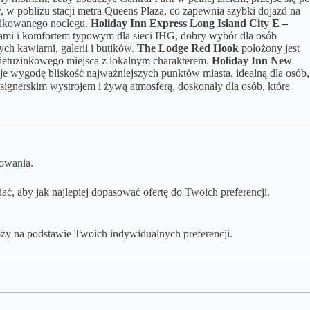
, w pobliżu stacji metra Queens Plaza, co zapewnia szybki dojazd na
unikowanego noclegu.
Holiday Inn Express Long Island City E –
ojami i komfortem typowym dla sieci IHG, dobry wybór dla osób
ych kawiarni, galerii i butików.
The Lodge Red Hook
położony jest
nietuzinkowego miejsca z lokalnym charakterem.
Holiday Inn New
e wygodę bliskość najważniejszych punktów miasta, idealną dla osób,
signerskim wystrojem i żywą atmosferą, doskonały dla osób, które
dowania.
, aby jak najlepiej dopasować ofertę do Twoich preferencji.
ży na podstawie Twoich indywidualnych preferencji.