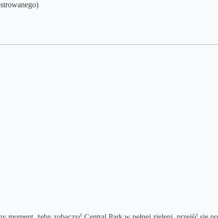
estrowanego)
ny moment, żeby zobaczyć Central Park w pełnej zieleni, przejść się po