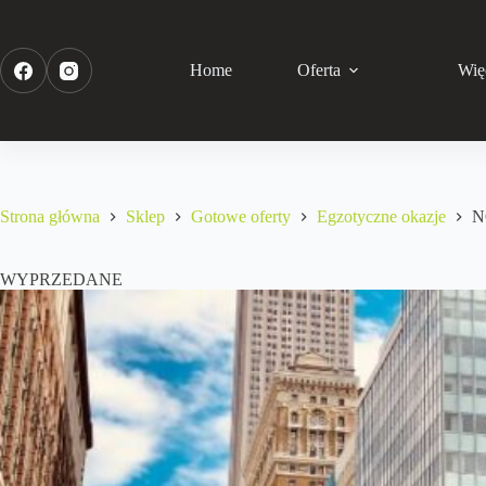
Home
Oferta
Wię
Strona główna
Sklep
Gotowe oferty
Egzotyczne okazje
N
WYPRZEDANE