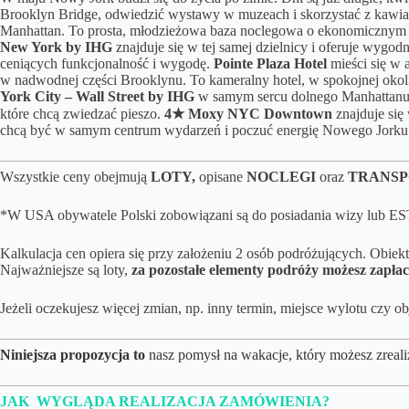
Brooklyn Bridge, odwiedzić wystawy w muzeach i skorzystać z kawi
Manhattan. To prosta, młodzieżowa baza noclegowa o ekonomicznym s
New York by IHG
znajduje się w tej samej dzielnicy i oferuje wyg
ceniących funkcjonalność i wygodę.
Pointe Plaza Hotel
mieści się w 
w nadwodnej części Brooklynu. To kameralny hotel, w spokojnej okol
York City – Wall Street by IHG
w samym sercu dolnego Manhattanu, k
które chcą zwiedzać pieszo.
4★
Moxy NYC Downtown
znajduje się
chcą być w samym centrum wydarzeń i poczuć energię Nowego Jorku w
Wszystkie ceny obejmują
LOTY,
opisane
NOCLEGI
oraz
TRANSP
*W USA obywatele Polski zobowiązani są do posiadania wizy lub EST
Kalkulacja cen opiera się przy założeniu 2 osób podróżujących. Obie
Najważniejsze są loty,
za pozostałe elementy podróży możesz zapłac
Jeżeli oczekujesz więcej zmian, np. inny termin, miejsce wylotu cz
Niniejsza propozycja to
nasz pomysł na wakacje, który możesz zreali
JAK WYGLĄDA REALIZACJA ZAMÓWIENIA?