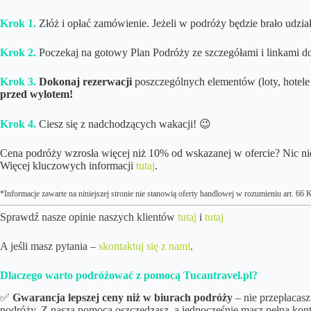
Krok 1.
Złóż i opłać zamówienie. Jeżeli w podróży będzie brało udział 
Krok 2.
Poczekaj
na gotowy Plan Podróży ze szczegółami i linkami d
Krok 3.
Dokonaj rezerwacji
poszczególnych elementów (loty, hotele 
przed wylotem!
Krok 4.
Ciesz się z nadchodzących wakacji! 😉
Cena podróży wzrosła więcej niż 10% od wskazanej w ofercie? Nic ni
Więcej kluczowych informacji
tutaj
.
*Informacje zawarte na niniejszej stronie nie stanowią oferty handlowej w rozumieniu art. 6
Sprawdź nasze opinie naszych klientów
tutaj
i
tutaj
A jeśli masz pytania –
skontaktuj się z nami
.
Dlaczego warto podróżować z pomocą Tucantravel.pl?
✅
Gwarancja lepszej ceny niż w biurach podróży
– nie przepłacasz
podróży. Z naszą pomocą oszczędzasz, a jednocześnie masz pełną kon