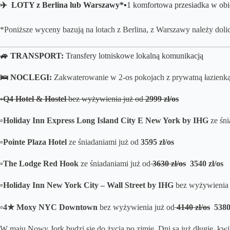
✈️ LOTY z Berlina lub Warszawy*
▪️
1 komfortowa przesiadka
w obi
*Poniższe wyceny bazują na lotach z Berlina, z Warszawy należy dol
🚙 TRANSPORT:
Transfery lotniskowe lokalną komunikacją
🛌 NOCLEGI:
Zakwaterowanie w 2-os pokojach z prywatną łazienk
▫️Q4 Hotel & Hostel
bez wyżywienia już od
2999
zł/os
▫️Holiday Inn Express Long Island City E New York by IHG
ze śn
▫️Pointe Plaza Hotel
ze śniadaniami
już od
3595
zł/os
▫️The Lodge Red Hook
ze śniadaniami
już od
3630
zł/os
3540 zł/os
▫️Holiday Inn New York City – Wall Street by IHG
bez wyżywienia
▫️4★ Moxy NYC Downtown
bez wyżywienia
już od
4140
zł/os
5380 
W maju Nowy Jork budzi się do życia po zimie. Dni są już długie,
kwit