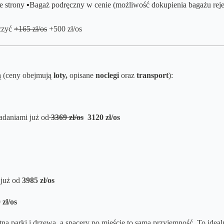
e strony
▪️Bagaż podręczny w cenie (możliwość dokupienia bagażu rej
iczyć
+165 zł/os
+500 zł/os
ą (ceny obejmują
loty,
opisane
noclegi
oraz
transport
):
iadaniami już od
3369
zł/os
3120 zł/os
już od
3985
zł/os
zł/os
ną parki i drzewa, a spacery po mieście to sama przyjemność. To ideal