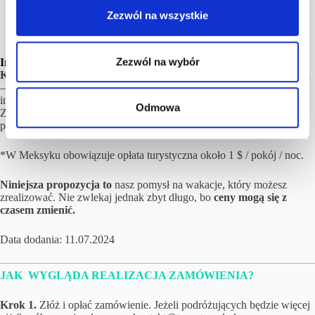
z widokiem na morze już od
5758 zł/os
Zezwól na wszystkie
Wyndham Alltra Cancun All Inclusive Resort
, Pokój
Standard już od
6417 zł/os
Zezwól na wybór
Inne opcje noclegowe, wyżywienia i lokalizacje również dostępne
.
Każdą propozycję możemy modyfikować pod Twoje oczekiwania
– jeżeli np. kraj i termin Ci odpowiadają, ale preferujesz pobyt w
innym hotelu, na innej wyspie lub objazdówkę – żaden problem.
Odmowa
Zamów wówczas wybrany
Pakiet
i przejdziemy do planowania
podróży na podstawie Twoich indywidualnych preferencji.
*W Meksyku obowiązuje opłata turystyczna około 1 $ / pokój / noc.
Niniejsza propozycja to
nasz pomysł na wakacje, który możesz
zrealizować. Nie zwlekaj jednak zbyt długo, bo
ceny mogą się z
czasem zmienić.
Data dodania: 11.07.2024
JAK WYGLĄDA REALIZACJA ZAMÓWIENIA?
Krok 1.
Złóż i opłać zamówienie. Jeżeli podróżujących będzie więcej