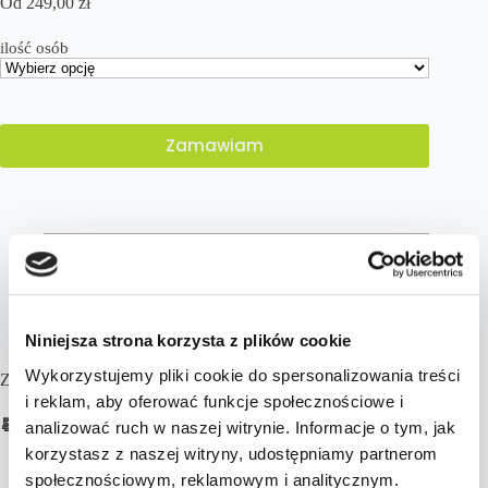
Od
249,00
zł
ilość osób
Zamawiam
Opis
Niniejsza strona korzysta z plików cookie
Wykorzystujemy pliki cookie do spersonalizowania treści
Zobacz szczegóły:
i reklam, aby oferować funkcje społecznościowe i
📆
TERMIN I CZAS POBYTU:
analizować ruch w naszej witrynie. Informacje o tym, jak
korzystasz z naszej witryny, udostępniamy partnerom
14/03/2025 – 21/03/2025
społecznościowym, reklamowym i analitycznym.