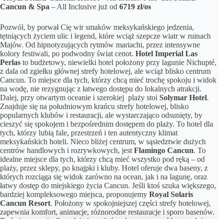
Cancun & Spa
– All Inclusive już od
6719 zł/os
Pozwól, by porwał Cię wir smaków meksykańskiego jedzenia,
tętniących życiem ulic i legend, które wciąż szepcze wiatr w ruinach
Majów. Od hipnotyzujących rytmów mariachi, przez intensywne
kolory festiwali, po podwodny świat cenot.
Hotel Imperial Las
Perlas
to budżetowy, niewielki hotel położony przy lagunie Nichupté,
z dala od zgiełku głównej strefy hotelowej, ale wciąż blisko centrum
Cancun. To miejsce dla tych, którzy chcą mieć trochę spokoju i widok
na wodę, nie rezygnując z łatwego dostępu do lokalnych atrakcji.
Dalej, przy otwartym oceanie i szerokiej plaży stoi
Solymar Hotel
.
Znajduje się na południowym krańcu strefy hotelowej, blisko
popularnych klubów i restauracji, ale wystarczająco odsunięty, by
cieszyć się spokojem i bezpośrednim dostępem do plaży. To hotel dla
tych, którzy lubią fale, przestrzeń i ten autentyczny klimat
meksykańskich hoteli. Nieco bliżej centrum, w sąsiedztwie dużych
centrów handlowych i rozrywkowych, jest
Flamingo Cancun
. To
idealne miejsce dla tych, którzy chcą mieć wszystko pod ręką – od
plaży, przez sklepy, po knajpki i kluby. Hotel oferuje dwa baseny, z
których rozciąga się widok zarówno na ocean, jak i na lagunę, oraz
łatwy dostęp do miejskiego życia Cancun. Jeśli ktoś szuka większego,
bardziej kompleksowego miejsca, proponujemy
Royal Solaris
Cancun Resort
. Położony w spokojniejszej części strefy hotelowej,
zapewnia komfort, animacje, różnorodne restauracje i sporo basenów.