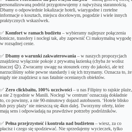
personalizowaną podróż przygotowujemy z najwyższą starannością.
Dbamy o odpowiednie lokalizacje hoteli, wiarygodne i rzetelne
informacje o kosztach, miejscu docelowym, pogodzie i wiele innych
praktycznych wskazówek.
✅
Komfort w ramach budżetu
– wybieramy najlepsze połączenia
lotnicze, transfery i noclegi tak, aby zapewnić Ci maksymalną wygodę
w rozsądnej cenie.
✅
Dbamy o
warunki zakwaterowania
– w naszych propozycjach
znajdziesz wyłącznie pokoje z prywatną łazienką (chyba że wolisz
inaczej 😉). Zwracamy uwagę na stosunek ceny do jakości, ale też
narzuciliśmy sobie pewne standardy i się ich trzymamy. Oznacza to, że
nigdy nie znajdziesz u nas fatalnie ocenianych obiektów.
✅
Zero clickbaitu, 100% uczciwości
– u nas Filipiny to rajskie plaże,
a nie 2 tygodnie w Manili. Noclegi ‘w centrum’ oznaczają dokładnie
to, co powinny, a nie 90-minutowy dojazd autobusem. ‘Hotele blisko
lub przy plaży’ nie mieszczą się 4km dalej. Tworzymy oferty, które
mają sens i odpowiadają na prawdziwe potrzeby podróżników.
✅
Pełna przejrzystość i kontrola nad budżetem
– wiesz, za co
płacisz i czego się spodziewać. Nie sprzedajemy wycieczek, tylko