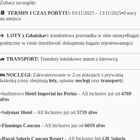
Zobacz szczegóły:
📆 TERMIN I CZAS POBYTU:
03/11/2025 – 13/11/2025
▪️9 nocy
na miejscu
✈️ LOTY z
Gdańska▪️
1 komfortowa przesiadka w obie strony▪️Bagaż
podręczny w cenie (możliwość dokupienia bagażu rejestrowanego)
🚙 TRANSPORT:
Transfery lotniskowe autem z kierowcą
🛌 NOCLEGI:
Zakwaterowanie w 2-os pokojach z prywatną
łazienką (ceny obejmują
loty,
opisane
noclegi
oraz
transport
):
▫️
budżetowo
Hotel Imperial las Perlas
– All inclusive już od
4769
zł/os
▫️Solymar Hotel
– All Inclusive już od
5719 zł/os
▫️Flamingo Cancun
– All Inclusive już od
6019 zł/os
▫️Royal Solaris Cancun Resort
– All Inclusive lub
GR Solaris