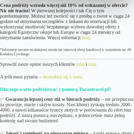
Cena podróży wzrosła więcej niż 10% od wskazanej w ofercie?
Nic nie tracisz!
W pierwszej kolejności i tak Cię o tym
poinformujemy. Możesz też zwrócić się z prośbą o zwrot w ciągu 24
godzin od otrzymania szczegółów z linkami do rezerwacji lub
wykorzystać możliwość bezpłatnego wyboru dowolnej oferty z
kategorii
Egzotyczne okazje
lub
Europa
w ciągu 24 miesięcy od
otrzymania zamówienia. Więcej informacji
tutaj
.
*Informacje zawarte na niniejszej stronie nie stanowią oferty handlowej w rozumieniu art. 66
Kodeksu Cywilnego.
Sprawdź nasze opinie naszych klientów
tutaj
i
tutaj
A jeśli masz pytania –
skontaktuj się z nami
.
Dlaczego warto podróżować z pomocą Tucantravel.pl?
✅
Gwarancja lepszej ceny niż w biurach podróży
– nie przepłacasz
za prowizje, marże i ukryte koszty. Nasi klienci zyskają średnio 2000-
4000, a nawet kilkanaście tysięcy złotych w porównaniu do ofert biur
podróży. Z naszą pomocą oszczędzasz, a jednocześnie masz pełną
kontrolę nad swoim budżetem!
✅
Jakość i rzetelność na pierwszym miejscu
– każdą gotową ofertę i