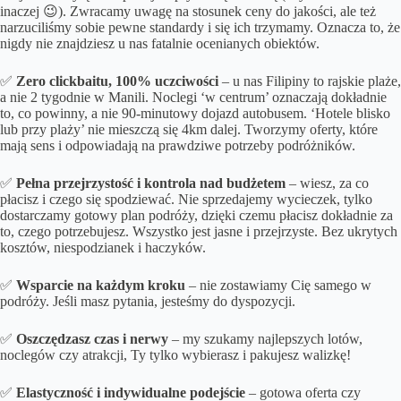
inaczej 😉). Zwracamy uwagę na stosunek ceny do jakości, ale też
narzuciliśmy sobie pewne standardy i się ich trzymamy. Oznacza to, że
nigdy nie znajdziesz u nas fatalnie ocenianych obiektów.
✅
Zero clickbaitu, 100% uczciwości
– u nas Filipiny to rajskie plaże,
a nie 2 tygodnie w Manili. Noclegi ‘w centrum’ oznaczają dokładnie
to, co powinny, a nie 90-minutowy dojazd autobusem. ‘Hotele blisko
lub przy plaży’ nie mieszczą się 4km dalej. Tworzymy oferty, które
mają sens i odpowiadają na prawdziwe potrzeby podróżników.
✅
Pełna przejrzystość i kontrola nad budżetem
– wiesz, za co
płacisz i czego się spodziewać. Nie sprzedajemy wycieczek, tylko
dostarczamy gotowy plan podróży, dzięki czemu płacisz dokładnie za
to, czego potrzebujesz. Wszystko jest jasne i przejrzyste. Bez ukrytych
kosztów, niespodzianek i haczyków.
✅
Wsparcie na każdym kroku
– nie zostawiamy Cię samego w
podróży. Jeśli masz pytania, jesteśmy do dyspozycji.
✅
Oszczędzasz czas i nerwy
– my szukamy najlepszych lotów,
noclegów czy atrakcji, Ty tylko wybierasz i pakujesz walizkę!
✅
Elastyczność i indywidualne podejście
– gotowa oferta czy