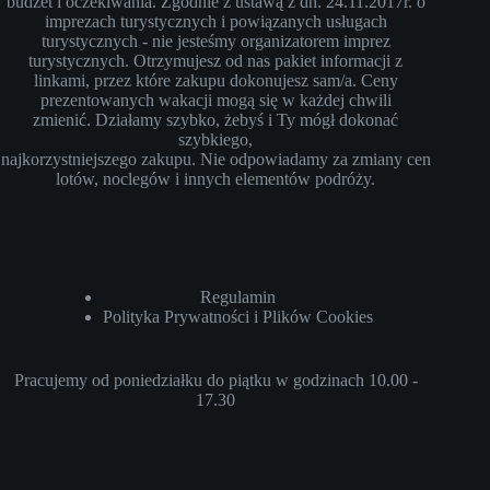
budżet i oczekiwania. Zgodnie z ustawą z dn. 24.11.2017r. o
imprezach turystycznych i powiązanych usługach
turystycznych - nie jesteśmy organizatorem imprez
turystycznych. Otrzymujesz od nas pakiet informacji z
linkami, przez które zakupu dokonujesz sam/a. Ceny
prezentowanych wakacji mogą się w każdej chwili
zmienić. Działamy szybko, żebyś i Ty mógł dokonać
szybkiego,
najkorzystniejszego zakupu. Nie odpowiadamy za zmiany cen
lotów, noclegów i innych elementów podróży.
Regulamin
Polityka Prywatności i Plików Cookies
Pracujemy od poniedziałku do piątku w godzinach 10.00 -
17.30