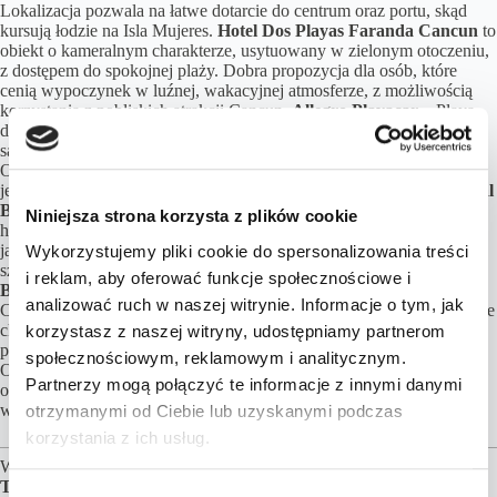
Lokalizacja pozwala na łatwe dotarcie do centrum oraz portu, skąd
kursują łodzie na Isla Mujeres.
Hotel Dos Playas Faranda Cancun
to
obiekt o kameralnym charakterze, usytuowany w zielonym otoczeniu,
z dostępem do spokojnej plaży. Dobra propozycja dla osób, które
cenią wypoczynek w luźnej, wakacyjnej atmosferze, z możliwością
korzystania z pobliskich atrakcji Cancun.
Allegro Playacar
– Playa
del Carmen, hotel położony w zadbanej dzielnicy Playacar, w
sąsiedztwie innych resortów i niedaleko centrum Playa del Carmen.
Odpowiedni zarówno dla par, jak i rodzin – sprzyja relaksowi, a
jednocześnie zapewnia łatwy dostęp do życia miasteczka.
Park Royal
Beach Cancun
– hotel w dogodnej lokalizacji przy głównej strefie
Niniejsza strona korzysta z plików cookie
hotelowej Cancun. Sprawdzi się jako baza zarówno do wypoczynku,
jak i zwiedzania okolicznych atrakcji. Dobra propozycja dla osób
Wykorzystujemy pliki cookie do spersonalizowania treści
szukających wygodnego miejsca w sercu kurortu.
The Reef Coco
i reklam, aby oferować funkcje społecznościowe i
Beach Resort & Spa
– położony w okolicach centrum Playa del
analizować ruch w naszej witrynie. Informacje o tym, jak
Carmen, w spokojniejszej części kurortu. Dobry wybór dla osób, które
chcą z relaksem nad morzem.
Emporio Cancun Optional
–
korzystasz z naszej witryny, udostępniamy partnerom
położony w części hotelowej Cancun, przy jednej z szerokich plaż.
społecznościowym, reklamowym i analitycznym.
Oferuje spokojniejszą atmosferę niż wiele większych resortów w
Partnerzy mogą połączyć te informacje z innymi danymi
okolicy. Może być dobrą alternatywą dla osób szukających
wypoczynku w mniej zatłoczonym otoczeniu.
otrzymanymi od Ciebie lub uzyskanymi podczas
korzystania z ich usług.
Wszystkie ceny obejmują
LOTY,
opisane
NOCLEGI
oraz
TRANSPORT
.