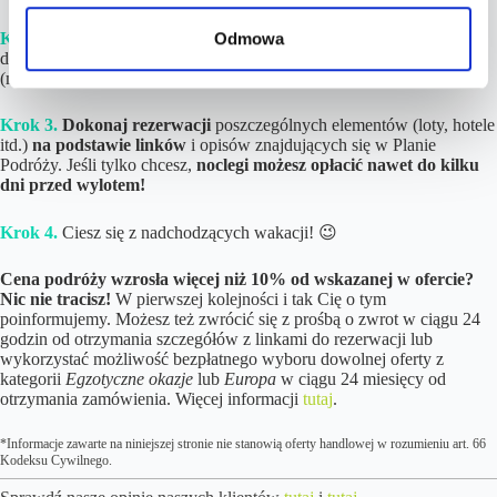
Krok 2.
Poczekaj
na gotowy Plan Podróży ze szczegółami i linkami
Odmowa
do rezerwacji. Zwykle
czas realizacji wynosi
1-4h
w dni robocze
(maksymalnie do 12 godzin).
Krok 3.
Dokonaj rezerwacji
poszczególnych elementów (loty, hotele
itd.)
na podstawie linków
i opisów znajdujących się w Planie
Podróży. Jeśli tylko chcesz,
noclegi możesz opłacić nawet do kilku
dni przed wylotem!
Krok 4.
Ciesz się z nadchodzących wakacji! 😉
Cena podróży wzrosła więcej niż 10% od wskazanej w ofercie?
Nic nie tracisz!
W pierwszej kolejności i tak Cię o tym
poinformujemy. Możesz też zwrócić się z prośbą o zwrot w ciągu 24
godzin od otrzymania szczegółów z linkami do rezerwacji lub
wykorzystać możliwość bezpłatnego wyboru dowolnej oferty z
kategorii
Egzotyczne okazje
lub
Europa
w ciągu 24 miesięcy od
otrzymania zamówienia. Więcej informacji
tutaj
.
*Informacje zawarte na niniejszej stronie nie stanowią oferty handlowej w rozumieniu art. 66
Kodeksu Cywilnego.