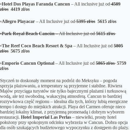
▫️Hotel Dos Playas Faranda Cancun
– All inclusive już od
4589
zł/os
4419 zł/os
▫️Allegro Playacar
– All Inclusive już od
5395 zł/os
5615 zł/os
▫️Park Royal Beach Cancún
– All Inclusive już od
5615 zł/os
▫️The Reef Coco Beach Resort & Spa
– All Inclusive już od
5805
zł/os
5675 zł/os
▫️Emporio Cancun Optional
– All Inclusive już od
5865 zł/os
5759
zł/os
Styczeń to doskonały moment na podróż do Meksyku – pogoda
sprzyja plażowaniu, a temperatury są przyjemne i stabilne. Riwiera
Majów przyciąga turystów nie tylko bajecznymi plażami i turkusową
wodą, ale też swobodną, wakacyjną atmosferą. Cancun to bardziej
rozrywkowa część regionu – idealna dla tych, którzy lubią energiczne
tempo i dostęp do miejskich atrakcji. Playa del Carmen oferuje nieco
bardziej lokalny klimat, z przyjemną promenadą i dobrym wyborem
restauracji.
Hotel Imperial Las Perlas
– niewielki, prosty hotel
położony przy spokojnym odcinku wybrzeża w Cancun. Dobra opcja
dla osób szukających budżetowego wypoczynku z dostępem do plaży.