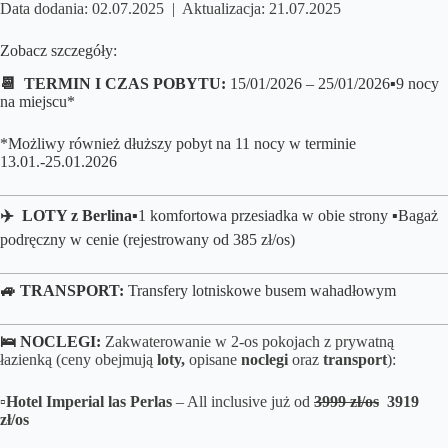
Data dodania: 02.07.2025 | Aktualizacja: 21.07.2025
Zobacz szczegóły:
📆 TERMIN I CZAS POBYTU:
15/01/2026 – 25/01/2026
▪️9 nocy
na miejscu*
*Możliwy również dłuższy pobyt na 11 nocy w terminie
13.01.-25.01.2026
✈️ LOTY z Berlina
▪️
1 komfortowa przesiadka w obie strony ▪️Bagaż
podręczny w cenie (rejestrowany od 385 zł/os)
🚙 TRANSPORT:
Transfery lotniskowe busem wahadłowym
🛌 NOCLEGI:
Zakwaterowanie w 2-os pokojach z prywatną
łazienką (ceny obejmują
loty,
opisane
noclegi
oraz
transport
):
▫️Hotel Imperial las Perlas
– All inclusive już od
3999 zł/os
3919
zł/os