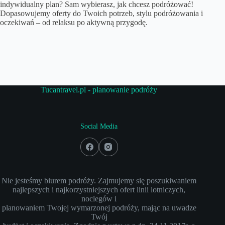
indywidualny plan? Sam wybierasz, jak chcesz podróżować!
Dopasowujemy oferty do Twoich potrzeb, stylu podróżowania i
oczekiwań – od relaksu po aktywną przygodę.
Tucantravel.pl - planowanie podróży
Social Media
Nie jesteśmy biurem podróży. Zajmujemy się poszukiwaniem
najlepszych i najkorzystniejszych ofert linii lotniczych,
noclegów i
planowaniem Twojej wymarzonej podróży, mając na uwadze
Twój