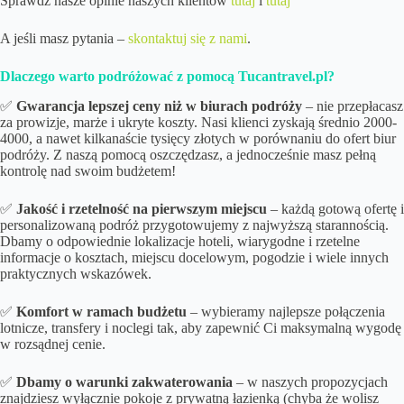
Sprawdź nasze opinie naszych klientów
tutaj
i
tutaj
A jeśli masz pytania –
skontaktuj się z nami
.
Dlaczego warto podróżować z pomocą Tucantravel.pl?
✅
Gwarancja lepszej ceny niż w biurach podróży
– nie przepłacasz
za prowizje, marże i ukryte koszty. Nasi klienci zyskają średnio 2000-
4000, a nawet kilkanaście tysięcy złotych w porównaniu do ofert biur
podróży. Z naszą pomocą oszczędzasz, a jednocześnie masz pełną
kontrolę nad swoim budżetem!
✅
Jakość i rzetelność na pierwszym miejscu
– każdą gotową ofertę i
personalizowaną podróż przygotowujemy z najwyższą starannością.
Dbamy o odpowiednie lokalizacje hoteli, wiarygodne i rzetelne
informacje o kosztach, miejscu docelowym, pogodzie i wiele innych
praktycznych wskazówek.
✅
Komfort w ramach budżetu
– wybieramy najlepsze połączenia
lotnicze, transfery i noclegi tak, aby zapewnić Ci maksymalną wygodę
w rozsądnej cenie.
✅
Dbamy o
warunki zakwaterowania
– w naszych propozycjach
znajdziesz wyłącznie pokoje z prywatną łazienką (chyba że wolisz