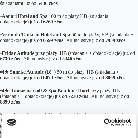
śniadaniami już od
5480 zł/os
▫️
Aanari Hotel and Spa
100 m do plaży HB (śniadania +
obiadokolacje) już od
6260 zł/os
▫️
Veranda Tamarin Hotel and Spa
50 m do plaży, HB (śniadania +
obiadokolacje) już od
6599 zł/os
| All inclusive już od
7959 zł/os
▫️
Friday Attitude przy plaży
, HB (śniadania + obiadokolacje) już od
6730 zł/os
| All inclusive już od
8340 zł/os
▫️
4★ Sunrise Attitude (18+)
50 m do plaży, HB (śniadania +
obiadokolacje) już od
6070 zł/os
| All inclusive już od
8069 zł/os
▫️
4★ Tamarina Golf & Spa Boutique Hotel
przy plaży, HB
(śniadania + obiadokolacje) już od
7230 zł/os
| All inclusive już od
8899 zł/os
Sprawdź opinie naszych klientów
tutaj
(zapisane relacje),
tutaj
i
tutaj
Jeżeli oczekujesz więcej zmian, np. dłuższy/krótszy pobyt, inny
termin, miejsce wylotu czy objazdówkę, zamów wybrany
Pakiet
i
przejdziemy do planowania podróży na podstawie Twoich
indywidualnych preferencji.