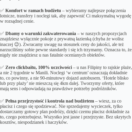
✅
Komfort w ramach budżetu
– wybieramy najlepsze połączenia
lotnicze, transfery i noclegi tak, aby zapewnić Ci maksymalną wygodę
w rozsądnej cenie.
✅
Dbamy o
warunki zakwaterowania
– w naszych propozycjach
znajdziesz wyłącznie pokoje z prywatną łazienką (chyba że wolisz
inaczej 😉). Zwracamy uwagę na stosunek ceny do jakości, ale też
narzuciliśmy sobie pewne standardy i się ich trzymamy. Oznacza to, że
nigdy nie znajdziesz u nas fatalnie ocenianych obiektów.
✅
Zero clickbaitu, 100% uczciwości
– u nas Filipiny to rajskie plaże,
a nie 2 tygodnie w Manili. Noclegi ‘w centrum’ oznaczają dokładnie
to, co powinny, a nie 90-minutowy dojazd autobusem. ‘Hotele blisko
lub przy plaży’ nie mieszczą się 4km dalej. Tworzymy oferty, które
mają sens i odpowiadają na prawdziwe potrzeby podróżników.
✅
Pełna przejrzystość i kontrola nad budżetem
– wiesz, za co
płacisz i czego się spodziewać. Nie sprzedajemy wycieczek, tylko
dostarczamy gotowy plan podróży, dzięki czemu płacisz dokładnie za
to, czego potrzebujesz. Wszystko jest jasne i przejrzyste. Bez ukrytych
kosztów, niespodzianek i haczyków.