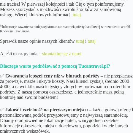
nie tracisz! W pierwszej kolejności i tak Cię o tym poinformujemy.
Możesz skorzystać z możliwości zwrotu środków za zamówioną
usługę. Więcej kluczowych informacji
tutaj
.
*Informacje zawarte na niniejszej stronie nie stanowią oferty handlowej w rozumieniu art. 66
Kodeksu Cywilnego.
Sprawdź nasze opinie naszych klientów
tutaj
i
tutaj
A jeśli masz pytania –
skontaktuj się z nami
.
Dlaczego warto podróżować z pomocą Tucantravel.pl?
✅
Gwarancja lepszej ceny niż w biurach podróży
– nie przepłacasz
za prowizje, marże i ukryte koszty. Nasi klienci zyskają średnio 2000-
4000, a nawet kilkanaście tysięcy złotych w porównaniu do ofert biur
podróży. Z naszą pomocą oszczędzasz, a jednocześnie masz pełną
kontrolę nad swoim budżetem!
✅
Jakość i rzetelność na pierwszym miejscu
– każdą gotową ofertę i
personalizowaną podróż przygotowujemy z najwyższą starannością.
Dbamy o odpowiednie lokalizacje hoteli, wiarygodne i rzetelne
informacje o kosztach, miejscu docelowym, pogodzie i wiele innych
praktycznych wskazówek.