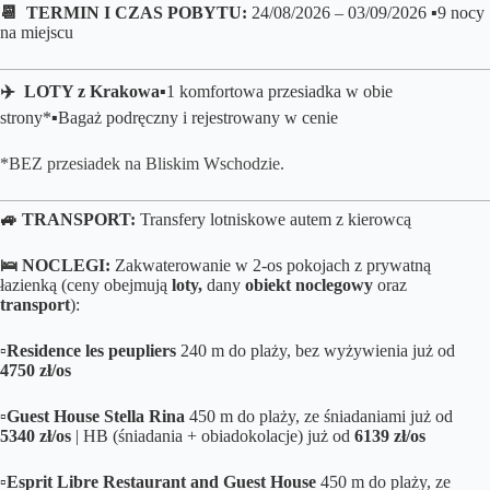
📆 TERMIN I CZAS POBYTU:
24/08/2026 – 03/09/2026 ▪️9 nocy
na miejscu
✈️ LOTY z Krakowa▪️
1 komfortowa przesiadka w obie
strony*
▪️B
agaż podręczny i rejestrowany w cenie
*BEZ przesiadek na Bliskim Wschodzie.
🚙 TRANSPORT:
Transfery lotniskowe autem z kierowcą
🛌
NOCLEGI:
Zakwaterowanie w 2-os pokojach z prywatną
łazienką (ceny obejmują
loty,
dany
obiekt noclegowy
oraz
transport
):
▫️
Residence les peupliers
240 m do plaży, bez wyżywienia już od
4750 zł/os
▫️
Guest House Stella Rina
450 m do plaży, ze śniadaniami już od
5340 zł/os
| HB (śniadania + obiadokolacje) już od
6139 zł/os
▫️
Esprit Libre Restaurant and Guest House
450 m do plaży, ze