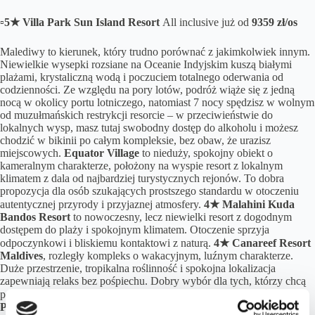
▫️5★ Villa Park Sun Island Resort
All inclusive już od
9359 zł/os
Malediwy to kierunek, który trudno porównać z jakimkolwiek innym.
Niewielkie wysepki rozsiane na Oceanie Indyjskim kuszą białymi
plażami, krystaliczną wodą i poczuciem totalnego oderwania od
codzienności. Ze względu na pory lotów, podróż wiąże się z jedną
nocą w okolicy portu lotniczego, natomiast 7 nocy spędzisz w wolnym
od muzułmańskich restrykcji resorcie – w przeciwieństwie do
lokalnych wysp, masz tutaj swobodny dostęp do alkoholu i możesz
chodzić w bikinii po całym kompleksie, bez obaw, że urazisz
miejscowych.
Equator Village
to n
ieduży, spokojny obiekt o
kameralnym charakterze, położony na wyspie resort z lokalnym
klimatem z dala od najbardziej turystycznych rejonów. To dobra
propozycja dla osób szukających prostszego standardu w otoczeniu
autentycznej przyrody i przyjaznej atmosfery.
4★ Malahini Kuda
Bandos Resort
to n
owoczesny, lecz niewielki resort z dogodnym
dostępem do plaży i spokojnym klimatem. Otoczenie sprzyja
odpoczynkowi i bliskiemu kontaktowi z naturą.
4★ Canareef Resort
Maldives
, r
ozległy kompleks o wakacyjnym, luźnym charakterze.
Duże przestrzenie, tropikalna roślinność i spokojna lokalizacja
zapewniają relaks bez pośpiechu. Dobry wybór dla tych, którzy chcą
poczuć przestrzeń i swobodę, nie rezygnując z komfortu.
5★ Villa
Park Sun Island Resort
to r
ozbudowany resort na dużej wyspie,