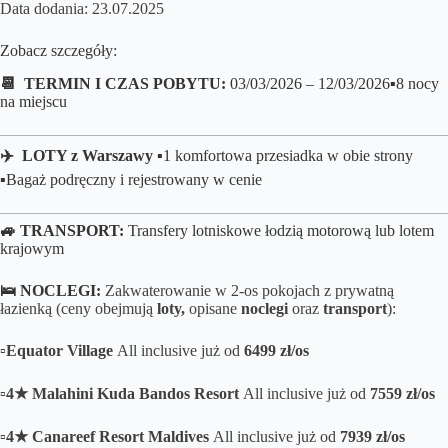
Data dodania: 23.07.2025
Zobacz szczegóły:
📆 TERMIN I CZAS POBYTU:
03/03/2026 – 12/03/2026
▪️8 nocy
na miejscu
✈️ LOTY z Warszawy
▪️
1 komfortowa przesiadka w obie strony
▪️Bagaż podręczny i rejestrowany w cenie
🚙 TRANSPORT:
Transfery lotniskowe łodzią motorową lub lotem
krajowym
🛌 NOCLEGI:
Zakwaterowanie w 2-os pokojach z prywatną
łazienką (ceny obejmują
loty,
opisane
noclegi
oraz
transport
):
▫️Equator Village
All inclusive już od
6499 zł/os
▫️4★ Malahini Kuda Bandos Resort
All inclusive
już od
7559 zł/os
▫️4★ Canareef Resort Maldives
All inclusive już od
7939 zł/os