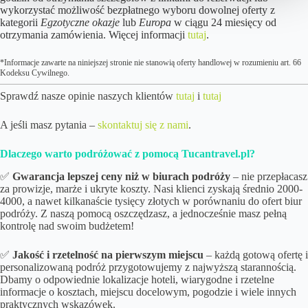
wykorzystać możliwość bezpłatnego wyboru dowolnej oferty z
kategorii
Egzotyczne okazje
lub
Europa
w ciągu 24 miesięcy od
otrzymania zamówienia. Więcej informacji
tutaj
.
*Informacje zawarte na niniejszej stronie nie stanowią oferty handlowej w rozumieniu art. 66
Kodeksu Cywilnego.
Sprawdź nasze opinie naszych klientów
tutaj
i
tutaj
A jeśli masz pytania –
skontaktuj się z nami
.
Dlaczego warto podróżować z pomocą Tucantravel.pl?
✅
Gwarancja lepszej ceny niż w biurach podróży
– nie przepłacasz
za prowizje, marże i ukryte koszty. Nasi klienci zyskają średnio 2000-
4000, a nawet kilkanaście tysięcy złotych w porównaniu do ofert biur
podróży. Z naszą pomocą oszczędzasz, a jednocześnie masz pełną
kontrolę nad swoim budżetem!
✅
Jakość i rzetelność na pierwszym miejscu
– każdą gotową ofertę i
personalizowaną podróż przygotowujemy z najwyższą starannością.
Dbamy o odpowiednie lokalizacje hoteli, wiarygodne i rzetelne
informacje o kosztach, miejscu docelowym, pogodzie i wiele innych
praktycznych wskazówek.