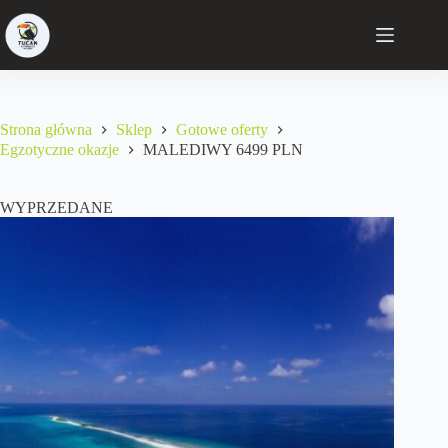
Strona główna
Sklep
Gotowe oferty
Egzotyczne okazje
MALEDIWY 6499 PLN
WYPRZEDANE