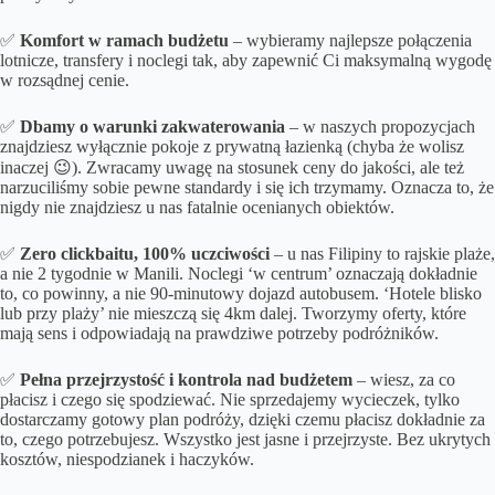
✅
Komfort w ramach budżetu
– wybieramy najlepsze połączenia
lotnicze, transfery i noclegi tak, aby zapewnić Ci maksymalną wygodę
w rozsądnej cenie.
✅
Dbamy o
warunki zakwaterowania
– w naszych propozycjach
znajdziesz wyłącznie pokoje z prywatną łazienką (chyba że wolisz
inaczej 😉). Zwracamy uwagę na stosunek ceny do jakości, ale też
narzuciliśmy sobie pewne standardy i się ich trzymamy. Oznacza to, że
nigdy nie znajdziesz u nas fatalnie ocenianych obiektów.
✅
Zero clickbaitu, 100% uczciwości
– u nas Filipiny to rajskie plaże,
a nie 2 tygodnie w Manili. Noclegi ‘w centrum’ oznaczają dokładnie
to, co powinny, a nie 90-minutowy dojazd autobusem. ‘Hotele blisko
lub przy plaży’ nie mieszczą się 4km dalej. Tworzymy oferty, które
mają sens i odpowiadają na prawdziwe potrzeby podróżników.
✅
Pełna przejrzystość i kontrola nad budżetem
– wiesz, za co
płacisz i czego się spodziewać. Nie sprzedajemy wycieczek, tylko
dostarczamy gotowy plan podróży, dzięki czemu płacisz dokładnie za
to, czego potrzebujesz. Wszystko jest jasne i przejrzyste. Bez ukrytych
kosztów, niespodzianek i haczyków.