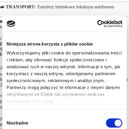
🚙 TRANSPORT:
Transfery lotniskowe lokalnym autobusem
🛌 NOCLEGI:
Zakwaterowanie w 2-os pokojach z prywatną
łazienką:
▫️Waikiki Heritage Hotel
ok. 350 m do plaży już za
5789 zł/os▫️Stay
Niniejsza strona korzysta z plików cookie
Hotel Waikiki
ok. 150 m do plaży już za
6020 zł/os▫️Aston Waikiki
Sunset Resort
ok. 400 do plaży już za
6566 zł/os
▫️The Twin Fin
Wykorzystujemy pliki cookie do spersonalizowania treści
Hotel
przy plaży już za
6779 zł/os
i reklam, aby oferować funkcje społecznościowe i
analizować ruch w naszej witrynie. Informacje o tym, jak
💰 Wszystkie ceny obejmują doskonale zlokalizowane
noclegi
,
loty
korzystasz z naszej witryny, udostępniamy partnerom
oraz
transport
na miejscu.
Inne opcje noclegowe, wyżywienia i
lokalizacje również dostępne.
Kalkulacja cen opiera się przy założeniu
społecznościowym, reklamowym i analitycznym.
2 osób podróżujących.
Partnerzy mogą połączyć te informacje z innymi danymi
otrzymanymi od Ciebie lub uzyskanymi podczas
*W USA obywatele Polski zobowiązani są do posiadania wizy lub
korzystania z ich usług.
ESTA (ok. 21$). Niektóre hotele pobierają zwrotny depozyt podczas
meldowania.
W
Najważniejsze są loty,
za pozostałe elementy podróży możesz
Niezbędne
y
zapłacić później, nawet do kilku dni przed wylotem!
Każdą