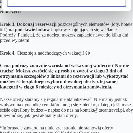
Krok 2.
Poczekaj na gotowy Plan Podróży ze szczegółami i linkami
do rezerwacji. Zwykle czas realizacji wynosi
do 12 godzin
roboczych
.
Krok 3.
Dokonaj rezerwacji
poszczególnych elementów (loty, hotele
itd.)
na podstawie linków
i opisów znajdujących się w Planie
Podróży. Pamiętaj, że za noclegi możesz zapłacić nawet do kilku dni
przed wylotem!
Krok 4.
Ciesz się z nadchodzących wakacji! 😉
Cena podróży znacznie wzrosła od wskazanej w ofercie? Nic nie
tracisz! Możesz zwrócić się z prośbą o zwrot w ciągu 3 dni od
otrzymania szczegółów z linkami do rezerwacji lub wykorzystać
możliwość bezpłatnego wyboru dowolnej oferty z tej samej
kategorii w ciągu 6 miesięcy od otrzymania zamówienia.
Nasze oferty staramy się regularnie aktualizować. Nie mamy jednak
wpływu na dynamikę cen, które mogą się zmieniać, dlatego jeśli masz
ściśle określony budżet – napisz do nas na kontakt@tucantravel.pl, aby
upewnić się, jaki jest aktualny stan oferty.
*Informacje zawarte na niniejszej stronie nie stanowią oferty