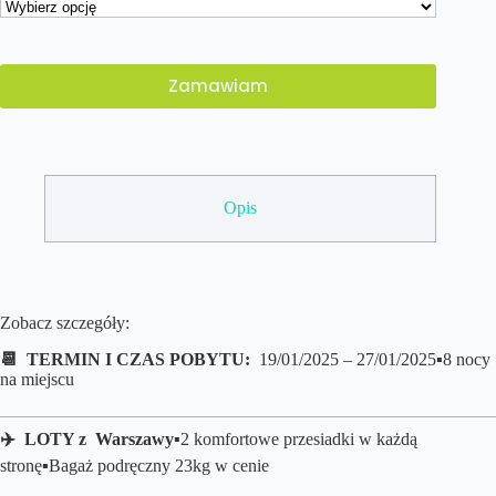
Zamawiam
Opis
Zobacz szczegóły:
📆 TERMIN I CZAS POBYTU:
19/01/2025 – 27/01/2025▪️8 nocy
na miejscu
✈️ LOTY z
Warszawy
▪️2 komfortowe przesiadki w każdą
stronę
▪️B
agaż podręczny 23kg w cenie