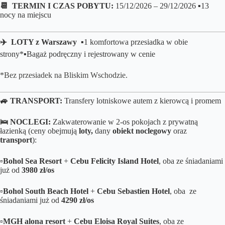
📆 TERMIN I CZAS POBYTU:
15/12/2026 – 29/12/2026 ▪️13
nocy na miejscu
✈️ LOTY z Warszawy
▪️1 komfortowa przesiadka w obie
strony*
▪️B
agaż podręczny i rejestrowany w cenie
*Bez przesiadek na Bliskim Wschodzie.
🚙 TRANSPORT:
Transfery lotniskowe autem z kierowcą i promem
🛌
NOCLEGI:
Zakwaterowanie w 2-os pokojach z prywatną
łazienką (ceny obejmują
loty,
dany
obiekt noclegowy
oraz
transport
):
▫️
Bohol Sea Resort
+
Cebu Felicity Island Hotel
, oba ze śniadaniami
już od
3980 zł/os
▫️
Bohol South Beach Hotel
+
Cebu Sebastien Hotel
, oba ze
śniadaniami już od
4290 zł/os
▫️
MGH alona resort
+
Cebu Eloisa Royal Suites
, oba ze