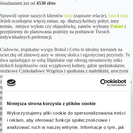
śniadaniami już od
4530 zł/os
Sprawdź opinie naszych klientów
tutaj
(zapisane relacje),
tutaj
i
tutaj
Jeżeli oczekujesz więcej zmian, np. dłuższy/krótszy pobyt, inny
termin, miejsce wylotu czy objazdówkę, zamów wybrany
Pakiet
i
przejdziemy do planowania podróży na podstawie Twoich
indywidualnych preferencji.
Cudowne, tropikalne wyspy Bohol i Cebu to idealny kierunek na
ucieczkę od zimowej aury w stronę słońca i egzotycznej przyrody. Te
dwa sąsiadujące ze sobą filipińskie raje oferują niesamowity miks
dzikich krajobrazów oraz wyjątkowej kultury, gdzie spektakularne,
stożkowe Czekoladowe Wzgórza i spotkania z maleńkimi, uroczymi
ssakami o ogromnych oczach na Boholu płynnie łączą się z tętniącym
życiem Cebu, słynącym z niesamowitych podwodnych przygód. Czas
spędzony w tym zakątku świata to doskonała okazja, aby połączyć
relaks na plaży z odkrywaniem unikalnych cudów natury,
nurkowaniem w bogatych rafach koralowych czy trekkingiem przez
zielone, tropikalne wnętrze wysp. Dodatkowym, wyjątkowym atutem
Niniejsza strona korzysta z plików cookie
tej podróży jest możliwość spędzenia w tej egzotycznej scenerii Świąt
Wykorzystujemy pliki cookie do spersonalizowania treści
Bożego Narodzenia, które na Filipinach – będących najbardziej
katolickim krajem w Azji są obchodzone z niezwykłym rozmachem,
i reklam, aby oferować funkcje społecznościowe i
ciepłem i niepowtarzalną, radosną atmosferą, co stworzy
analizować ruch w naszej witrynie. Informacje o tym, jak
niezapomniane wspomnienia na całe życie. Z uwagi na pory lotów i