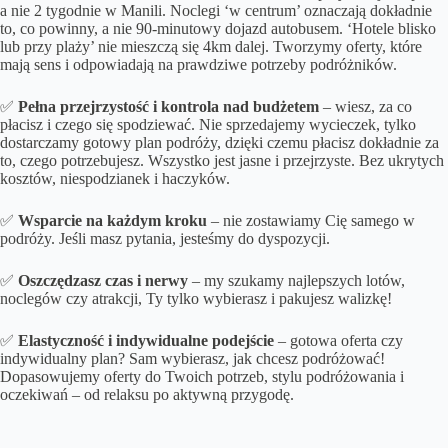
a nie 2 tygodnie w Manili. Noclegi ‘w centrum’ oznaczają dokładnie
to, co powinny, a nie 90-minutowy dojazd autobusem. ‘Hotele blisko
lub przy plaży’ nie mieszczą się 4km dalej. Tworzymy oferty, które
mają sens i odpowiadają na prawdziwe potrzeby podróżników.
✅
Pełna przejrzystość i kontrola nad budżetem
– wiesz, za co
płacisz i czego się spodziewać. Nie sprzedajemy wycieczek, tylko
dostarczamy gotowy plan podróży, dzięki czemu płacisz dokładnie za
to, czego potrzebujesz. Wszystko jest jasne i przejrzyste. Bez ukrytych
kosztów, niespodzianek i haczyków.
✅
Wsparcie na każdym kroku
– nie zostawiamy Cię samego w
podróży. Jeśli masz pytania, jesteśmy do dyspozycji.
✅
Oszczędzasz czas i nerwy
– my szukamy najlepszych lotów,
noclegów czy atrakcji, Ty tylko wybierasz i pakujesz walizkę!
✅
Elastyczność i indywidualne podejście
– gotowa oferta czy
indywidualny plan? Sam wybierasz, jak chcesz podróżować!
Dopasowujemy oferty do Twoich potrzeb, stylu podróżowania i
oczekiwań – od relaksu po aktywną przygodę.