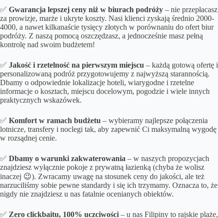
✅
Gwarancja lepszej ceny niż w biurach podróży
– nie przepłacasz
za prowizje, marże i ukryte koszty. Nasi klienci zyskają średnio 2000-
4000, a nawet kilkanaście tysięcy złotych w porównaniu do ofert biur
podróży. Z naszą pomocą oszczędzasz, a jednocześnie masz pełną
kontrolę nad swoim budżetem!
✅
Jakość i rzetelność na pierwszym miejscu
– każdą gotową ofertę i
personalizowaną podróż przygotowujemy z najwyższą starannością.
Dbamy o odpowiednie lokalizacje hoteli, wiarygodne i rzetelne
informacje o kosztach, miejscu docelowym, pogodzie i wiele innych
praktycznych wskazówek.
✅
Komfort w ramach budżetu
– wybieramy najlepsze połączenia
lotnicze, transfery i noclegi tak, aby zapewnić Ci maksymalną wygodę
w rozsądnej cenie.
✅
Dbamy o
warunki zakwaterowania
– w naszych propozycjach
znajdziesz wyłącznie pokoje z prywatną łazienką (chyba że wolisz
inaczej 😉). Zwracamy uwagę na stosunek ceny do jakości, ale też
narzuciliśmy sobie pewne standardy i się ich trzymamy. Oznacza to, że
nigdy nie znajdziesz u nas fatalnie ocenianych obiektów.
✅
Zero clickbaitu, 100% uczciwości
– u nas Filipiny to rajskie plaże,