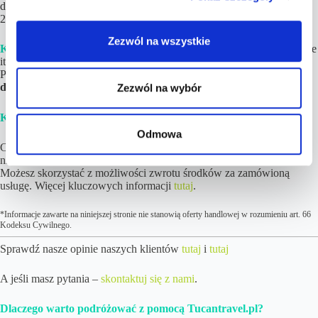
do rezerwacji. Zwykle
czas realizacji wynosi
1-6 h
(maksymalnie do
24 h ) w dni robocze.
Zezwól na wszystkie
Krok 3.
Dokonaj rezerwacji
poszczególnych elementów (loty, hotele
itd.)
na podstawie linków
i opisów znajdujących się w Planie
Podróży. Jeśli tylko chcesz,
noclegi możesz zapłacić nawet do kilku
dni przed wylotem!
Zezwól na wybór
Krok 4.
Ciesz się z nadchodzących wakacji! 😉
Odmowa
Cena podróży wzrosła więcej niż 10% od wskazanej w ofercie? Nic
nie tracisz! W pierwszej kolejności i tak Cię o tym poinformujemy.
Możesz skorzystać z możliwości zwrotu środków za zamówioną
usługę. Więcej kluczowych informacji
tutaj
.
*Informacje zawarte na niniejszej stronie nie stanowią oferty handlowej w rozumieniu art. 66
Kodeksu Cywilnego.
Sprawdź nasze opinie naszych klientów
tutaj
i
tutaj
A jeśli masz pytania –
skontaktuj się z nami
.
Dlaczego warto podróżować z pomocą Tucantravel.pl?