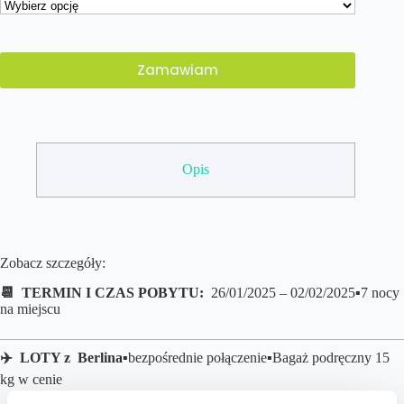
Zamawiam
Opis
Zobacz szczegóły:
📆 TERMIN I CZAS POBYTU:
26/01/2025 – 02/02/2025▪️7 nocy
na miejscu
✈️ LOTY z
Berlina
▪️bezpośrednie połączenie
▪️B
agaż podręczny 15
kg w cenie