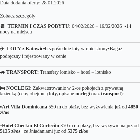
Data dodania oferty: 28.01.2026
Zobacz szczegóły:
📆 TERMIN I CZAS POBYTU:
04/02/2026 – 19/02/2026 ▪️14
nocy na miejscu
✈️ LOTY z Katowic▪️
bezpośrednie loty w obie strony
▪️B
agaż
podręczny i rejestrowany w cenie
🚙 TRANSPORT:
Transfery
lotnisko – hotel – lotnisko
🛌
NOCLEGI:
Zakwaterowanie w 2-os pokojach z prywatną
łazienką (ceny obejmują
loty,
opisane
noclegi
oraz
transport
):
▫️
Art Villa Dominicana
550 m do plaży, bez wyżywienia już od
4850
zł/os
▫️
Hotel Checkin El Cortecito
350 m do plaży, bez wyżywienia już od
5135 zł/os
| ze śniadaniami już od
5375 zł/os