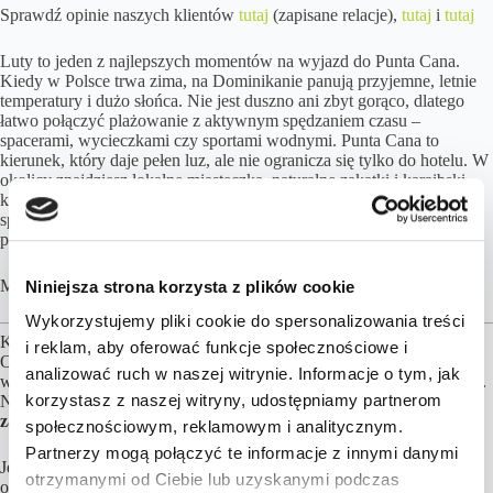
Sprawdź opinie naszych klientów
tutaj
(zapisane relacje),
tutaj
i
tutaj
Luty to jeden z najlepszych momentów na wyjazd do Punta Cana.
Kiedy w Polsce trwa zima, na Dominikanie panują przyjemne, letnie
temperatury i dużo słońca. Nie jest duszno ani zbyt gorąco, dlatego
łatwo połączyć plażowanie z aktywnym spędzaniem czasu –
spacerami, wycieczkami czy sportami wodnymi. Punta Cana to
kierunek, który daje pełen luz, ale nie ogranicza się tylko do hotelu. W
okolicy znajdziesz lokalne miasteczka, naturalne zakątki i karaibski
klimat, który warto poznać z bliska. To dobre miejsce zarówno na
spokojny reset, jak i na trochę ruchu i zwiedzania między dniami na
plaży.
Masz pytania? –
skontaktuj się z nami
.
Niniejsza strona korzysta z plików cookie
Wykorzystujemy pliki cookie do spersonalizowania treści
Kalkulacja cen opiera się przy założeniu 2 osób podróżujących.
i reklam, aby oferować funkcje społecznościowe i
Obiekty noclegowe, formy wyżywienia, transfery możemy dowolnie
analizować ruch w naszej witrynie. Informacje o tym, jak
wymieniać, aby jak najlepiej dopasować ofertę do Twoich preferencji.
korzystasz z naszej witryny, udostępniamy partnerom
Najważniejsze są loty,
za pozostałe elementy podróży możesz
zapłacić później, nawet do kilku dni przed wylotem!
społecznościowym, reklamowym i analitycznym.
Partnerzy mogą połączyć te informacje z innymi danymi
Jeżeli oczekujesz więcej zmian, np. inny termin, miejsce wylotu czy
otrzymanymi od Ciebie lub uzyskanymi podczas
objazdówkę, zamów wybrany
Pakiet
i przejdziemy do planowania