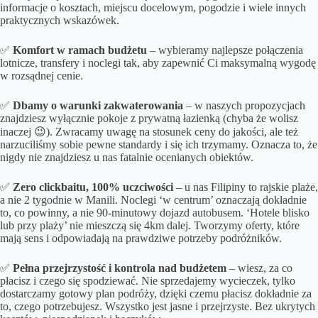
informacje o kosztach, miejscu docelowym, pogodzie i wiele innych
praktycznych wskazówek.
✅
Komfort w ramach budżetu
– wybieramy najlepsze połączenia
lotnicze, transfery i noclegi tak, aby zapewnić Ci maksymalną wygodę
w rozsądnej cenie.
✅
Dbamy o
warunki zakwaterowania
– w naszych propozycjach
znajdziesz wyłącznie pokoje z prywatną łazienką (chyba że wolisz
inaczej 😉). Zwracamy uwagę na stosunek ceny do jakości, ale też
narzuciliśmy sobie pewne standardy i się ich trzymamy. Oznacza to, że
nigdy nie znajdziesz u nas fatalnie ocenianych obiektów.
✅
Zero clickbaitu, 100% uczciwości
– u nas Filipiny to rajskie plaże,
a nie 2 tygodnie w Manili. Noclegi ‘w centrum’ oznaczają dokładnie
to, co powinny, a nie 90-minutowy dojazd autobusem. ‘Hotele blisko
lub przy plaży’ nie mieszczą się 4km dalej. Tworzymy oferty, które
mają sens i odpowiadają na prawdziwe potrzeby podróżników.
✅
Pełna przejrzystość i kontrola nad budżetem
– wiesz, za co
płacisz i czego się spodziewać. Nie sprzedajemy wycieczek, tylko
dostarczamy gotowy plan podróży, dzięki czemu płacisz dokładnie za
to, czego potrzebujesz. Wszystko jest jasne i przejrzyste. Bez ukrytych