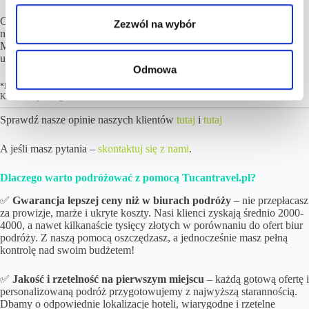
Cena podróży wzrosła więcej niż 10% od wskazanej w ofercie? Nic
Zezwól na wybór
nie tracisz! W pierwszej kolejności i tak Cię o tym poinformujemy.
Możesz skorzystać z możliwości zwrotu środków za zamówioną
usługę. Więcej kluczowych informacji
tutaj
.
Odmowa
*Informacje zawarte na niniejszej stronie nie stanowią oferty handlowej w rozumieniu art. 66
Kodeksu Cywilnego.
Sprawdź nasze opinie naszych klientów
tutaj
i
tutaj
A jeśli masz pytania –
skontaktuj się z nami
.
Dlaczego warto podróżować z pomocą Tucantravel.pl?
✅
Gwarancja lepszej ceny niż w biurach podróży
– nie przepłacasz
za prowizje, marże i ukryte koszty. Nasi klienci zyskają średnio 2000-
4000, a nawet kilkanaście tysięcy złotych w porównaniu do ofert biur
podróży. Z naszą pomocą oszczędzasz, a jednocześnie masz pełną
kontrolę nad swoim budżetem!
✅
Jakość i rzetelność na pierwszym miejscu
– każdą gotową ofertę i
personalizowaną podróż przygotowujemy z najwyższą starannością.
Dbamy o odpowiednie lokalizacje hoteli, wiarygodne i rzetelne