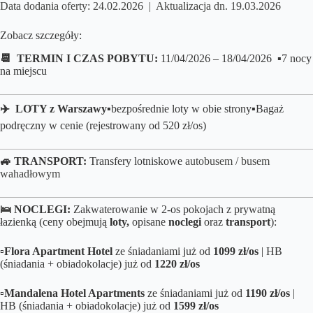
Data dodania oferty: 24.02.2026 | Aktualizacja dn. 19.03.2026
Zobacz szczegóły:
📆 TERMIN I CZAS POBYTU:
11/04/2026 – 18/04/2026 ▪️7 nocy
na miejscu
✈️ LOTY z Warszawy
▪️bezpośrednie loty
w obie strony▪️B
agaż
podręczny w cenie (rejestrowany od 520 zł/os)
🚙 TRANSPORT:
Transfery lotniskowe
autobusem / busem
wahadłowym
🛌
NOCLEGI:
Zakwaterowanie w 2-os pokojach z prywatną
łazienką (ceny obejmują
loty,
opisane
noclegi
oraz
transport
):
▫️
Flora Apartment Hotel
ze śniadaniami już od
1099 zł/os
| HB
(śniadania + obiadokolacje) już od
1220 zł/os
▫️
Mandalena Hotel Apartments
ze śniadaniami już od
1190 zł/os
|
HB (śniadania + obiadokolacje) już od
1599 zł/os