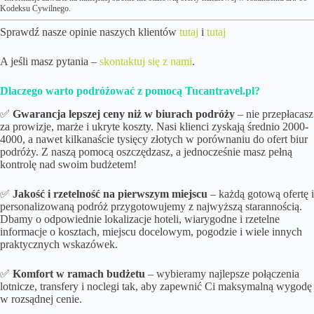
Kodeksu Cywilnego.
Sprawdź nasze opinie naszych klientów
tutaj
i
tutaj
A jeśli masz pytania –
skontaktuj się z nami
.
Dlaczego warto podróżować z pomocą Tucantravel.pl?
✅
Gwarancja lepszej ceny niż w biurach podróży
– nie przepłacasz
za prowizje, marże i ukryte koszty. Nasi klienci zyskają średnio 2000-
4000, a nawet kilkanaście tysięcy złotych w porównaniu do ofert biur
podróży. Z naszą pomocą oszczędzasz, a jednocześnie masz pełną
kontrolę nad swoim budżetem!
✅
Jakość i rzetelność na pierwszym miejscu
– każdą gotową ofertę i
personalizowaną podróż przygotowujemy z najwyższą starannością.
Dbamy o odpowiednie lokalizacje hoteli, wiarygodne i rzetelne
informacje o kosztach, miejscu docelowym, pogodzie i wiele innych
praktycznych wskazówek.
✅
Komfort w ramach budżetu
– wybieramy najlepsze połączenia
lotnicze, transfery i noclegi tak, aby zapewnić Ci maksymalną wygodę
w rozsądnej cenie.