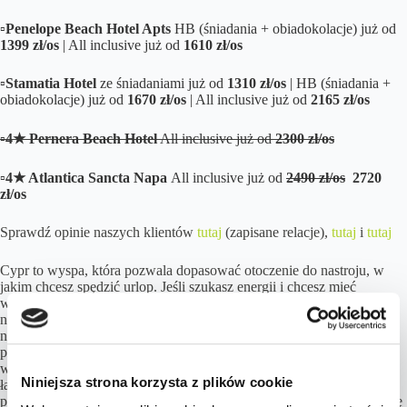
▫️
Penelope Beach Hotel Apts
HB (śniadania + obiadokolacje) już od
1399 zł/os
| All inclusive już od
1610 zł/os
▫️
Stamatia Hotel
ze śniadaniami już od
1310 zł/os
| HB (śniadania +
obiadokolacje) już od
1670 zł/os
| All inclusive już od
2165 zł/os
▫️
4★ Pernera Beach Hotel
All inclusive już od
2300 zł/os
▫️
4★ Atlantica Sancta Napa
All inclusive już od
2490 zł/os
2720
zł/os
Sprawdź opinie naszych klientów
tutaj
(zapisane relacje),
tutaj
i
tutaj
Cypr to wyspa, która pozwala dopasować otoczenie do nastroju, w
jakim chcesz spędzić urlop. Jeśli szukasz energii i chcesz mieć
wszystko pod ręką, wybierz się do Ajia Napa – to serce wyspy, które
nigdy nie zasypia, oferując ogromny wybór knajp, barów i jedne z
najszerszych, jasnych plaż w tej części Europy. Z kolei Protaras to
propozycja o nieco spokojniejszym profilu, gdzie życie toczy się
wzdłuż nadmorskiej promenady i urokliwych, piaszczystych zatok z
Niniejsza strona korzysta z plików cookie
łagodnym zejściem do wody. Obie lokalizacje dzieli zaledwie krótki
przejazd od spektakularnych klifów Cape Greco, co daje świetną bazę