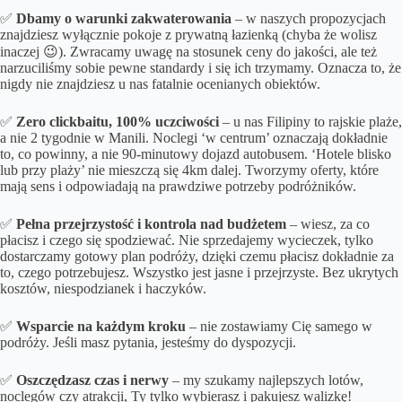
✅
Dbamy o
warunki zakwaterowania
– w naszych propozycjach
znajdziesz wyłącznie pokoje z prywatną łazienką (chyba że wolisz
inaczej 😉). Zwracamy uwagę na stosunek ceny do jakości, ale też
narzuciliśmy sobie pewne standardy i się ich trzymamy. Oznacza to, że
nigdy nie znajdziesz u nas fatalnie ocenianych obiektów.
✅
Zero clickbaitu, 100% uczciwości
– u nas Filipiny to rajskie plaże,
a nie 2 tygodnie w Manili. Noclegi ‘w centrum’ oznaczają dokładnie
to, co powinny, a nie 90-minutowy dojazd autobusem. ‘Hotele blisko
lub przy plaży’ nie mieszczą się 4km dalej. Tworzymy oferty, które
mają sens i odpowiadają na prawdziwe potrzeby podróżników.
✅
Pełna przejrzystość i kontrola nad budżetem
– wiesz, za co
płacisz i czego się spodziewać. Nie sprzedajemy wycieczek, tylko
dostarczamy gotowy plan podróży, dzięki czemu płacisz dokładnie za
to, czego potrzebujesz. Wszystko jest jasne i przejrzyste. Bez ukrytych
kosztów, niespodzianek i haczyków.
✅
Wsparcie na każdym kroku
– nie zostawiamy Cię samego w
podróży. Jeśli masz pytania, jesteśmy do dyspozycji.
✅
Oszczędzasz czas i nerwy
– my szukamy najlepszych lotów,
noclegów czy atrakcji, Ty tylko wybierasz i pakujesz walizkę!