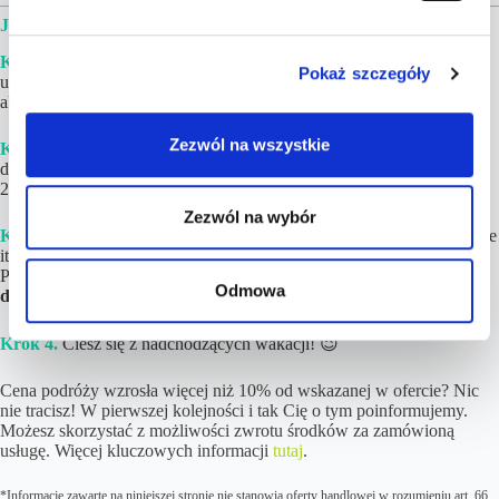
JAK WYGLĄDA REALIZACJA ZAMÓWIENIA?
Krok 1.
Złóż i opłać zamówienie. Jeżeli w podróży będzie brało
Pokaż szczegóły
udział więcej niż 8 osób lub chciałbyś upewnić się, iż cena jest wciąż
aktualna – napisz do nas na kontakt@tucantravel.pl
Zezwól na wszystkie
Krok 2.
Poczekaj na gotowy Plan Podróży ze szczegółami i linkami
do rezerwacji. Zwykle
czas realizacji wynosi
1-6 h
(maksymalnie do
24 h ) w dni robocze.
Zezwól na wybór
Krok 3.
Dokonaj rezerwacji
poszczególnych elementów (loty, hotele
itd.)
na podstawie linków
i opisów znajdujących się w Planie
Podróży. Jeśli tylko chcesz,
noclegi możesz zapłacić nawet do kilku
Odmowa
dni przed wylotem!
Krok 4.
Ciesz się z nadchodzących wakacji! 😉
Cena podróży wzrosła więcej niż 10% od wskazanej w ofercie? Nic
nie tracisz! W pierwszej kolejności i tak Cię o tym poinformujemy.
Możesz skorzystać z możliwości zwrotu środków za zamówioną
usługę. Więcej kluczowych informacji
tutaj
.
*Informacje zawarte na niniejszej stronie nie stanowią oferty handlowej w rozumieniu art. 66