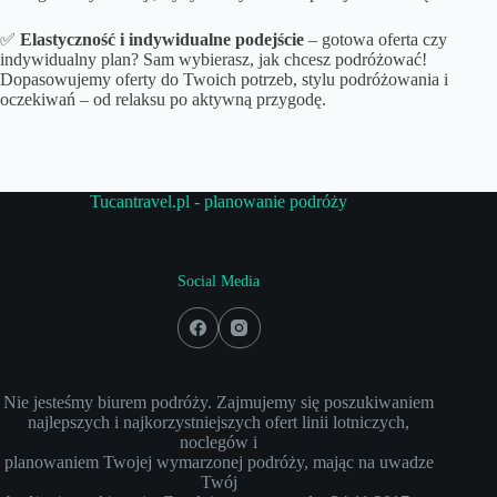
✅
Elastyczność i indywidualne podejście
– gotowa oferta czy
indywidualny plan? Sam wybierasz, jak chcesz podróżować!
Dopasowujemy oferty do Twoich potrzeb, stylu podróżowania i
oczekiwań – od relaksu po aktywną przygodę.
Tucantravel.pl - planowanie podróży
Social Media
Nie jesteśmy biurem podróży. Zajmujemy się poszukiwaniem
najlepszych i najkorzystniejszych ofert linii lotniczych,
noclegów i
planowaniem Twojej wymarzonej podróży, mając na uwadze
Twój