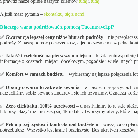
Sprawdź nasze opinie naszych klientów
tutaj
i
tutaj
A jeśli masz pytania –
skontaktuj się z nami
.
Dlaczego warto podróżować z pomocą Tucantravel.pl?
✅
Gwarancja lepszej ceny niż w biurach podróży
– nie przepłacasz
podróży. Z naszą pomocą oszczędzasz, a jednocześnie masz pełną kon
✅
Jakość i rzetelność na pierwszym miejscu
– każdą gotową ofertę 
informacje o kosztach, miejscu docelowym, pogodzie i wiele innych 
✅
Komfort w ramach budżetu
– wybieramy najlepsze połączenia lot
✅
Dbamy o
warunki zakwaterowania
– w naszych propozycjach zna
narzuciliśmy sobie pewne standardy i się ich trzymamy. Oznacza to, że
✅
Zero clickbaitu, 100% uczciwości
– u nas Filipiny to rajskie pla
lub przy plaży’ nie mieszczą się 4km dalej. Tworzymy oferty, które m
✅
Pełna przejrzystość i kontrola nad budżetem
– wiesz, za co płac
potrzebujesz. Wszystko jest jasne i przejrzyste. Bez ukrytych kosztów