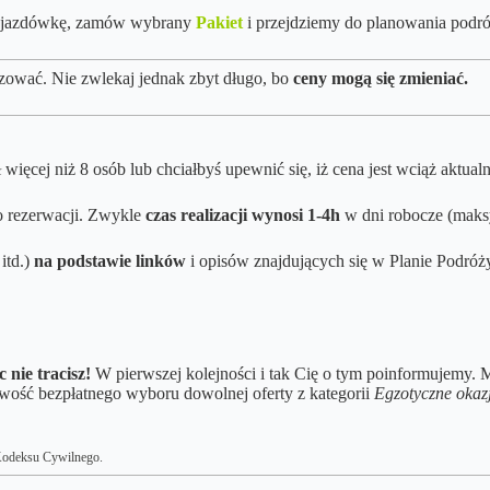
y objazdówkę, zamów wybrany
Pakiet
i przejdziemy do planowania podró
zować. Nie zwlekaj jednak zbyt długo, bo
ceny mogą się zmieniać.
więcej niż 8 osób lub chciałbyś upewnić się, iż cena jest wciąż aktual
o rezerwacji. Zwykle
czas realizacji wynosi
1-4h
w dni robocze (maks
itd.)
na podstawie linków
i opisów znajdujących się w Planie Podróży.
c nie tracisz!
W pierwszej kolejności i tak Cię o tym poinformujemy. M
iwość bezpłatnego wyboru dowolnej oferty z kategorii
Egzotyczne okaz
6 Kodeksu Cywilnego.