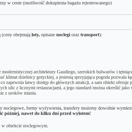
zny w cenie (możliwość dokupienia bagażu rejestrowanego
)
ą (ceny obejmują
loty,
opisane
noclegi
oraz
transport
):
 z modernistycznej architektury Gaudiego, szerokich bulwarów i tętn
zuć klimat dzielnicy gotyckiej, a jesienią sprzyjająca pogoda pozwala
o zapewnia łatwy dostęp do głównych atrakcji, a sam obiekt oferuje 
nych ulic z licznymi restauracjami, a jego standard można określić jako
ie z uroków miasta.
kty noclegowe, formy wyżywienia, transfery możemy dowolnie wymieniać
ić później, nawet do kilku dni przed wylotem!
a w obiekcie noclegowym.