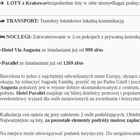
✈️ LOTY z Krakowa
▪️bezpośrednie loty
w obie strony▪️B
agaż podręc
🚙 TRANSPORT:
Transfery lotniskowe lokalną komunikacją
🛌
NOCLEGI:
Zakwaterowanie w 2-os pokojach z prywatną łazienk
▫️
Hotel Via Augusta
ze śniadaniami już od
999 zł/os
▫️
Parallel
ze śniadaniami już od
1269 zł/
os
Barcelona to jedno z najchętniej odwiedzanych miast Europy, słynące
okazja, by zobaczyć Sagradę Famílię, przejść się po Parku Güell i poc
Augusta
położony jest w rejonie dobrze skomunikowanym z centrum, c
pobytu.
Hotel Parallel
znajduje się bliżej dzielnicy portowej i popular
weekendowy wyjazd dla osób nastawionych na zwiedzanie i korzystan
Kalkulacja cen opiera się przy założeniu 2 osób podróżujących. Obie
Najważniejsze są loty,
za pozostałe elementy podróży możesz zapłac
Na miejscu może obowiązywać podatek turystyczny. Do uregulowani