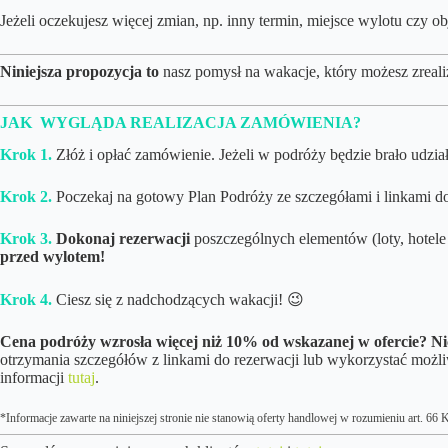
Jeżeli oczekujesz więcej zmian, np. inny termin, miejsce wylotu cz
Niniejsza propozycja to
nasz pomysł na wakacje, który możesz zreali
JAK WYGLĄDA REALIZACJA ZAMÓWIENIA?
Krok 1.
Złóż i opłać zamówienie. Jeżeli w podróży będzie brało udział 
Krok 2.
Poczekaj na gotowy Plan Podróży ze szczegółami i linkami d
Krok 3.
Dokonaj rezerwacji
poszczególnych elementów (loty, hotele 
przed wylotem!
Krok 4.
Ciesz się z nadchodzących wakacji! 😉
Cena podróży wzrosła więcej niż 10% od wskazanej w ofercie?
Ni
otrzymania szczegółów z linkami do rezerwacji lub wykorzystać możl
informacji
tutaj
.
*Informacje zawarte na niniejszej stronie nie stanowią oferty handlowej w rozumieniu art. 6