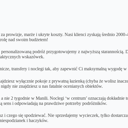
 za prowizje, marże i ukryte koszty. Nasi klienci zyskają średnio 2000
trolę nad swoim budżetem!
i personalizowaną podróż przygotowujemy z najwyższą starannością. Db
praktycznych wskazówek.
nicze, transfery i noclegi tak, aby zapewnić Ci maksymalną wygodę w 
jdziesz wyłącznie pokoje z prywatną łazienką (chyba że wolisz inacze
 nigdy nie znajdziesz u nas fatalnie ocenianych obiektów.
że, a nie 2 tygodnie w Manili. Noclegi ‘w centrum’ oznaczają dokładnie
ają sens i odpowiadają na prawdziwe potrzeby podróżników.
isz i czego się spodziewać. Nie sprzedajemy wycieczek, tylko dostarcz
, niespodzianek i haczyków.