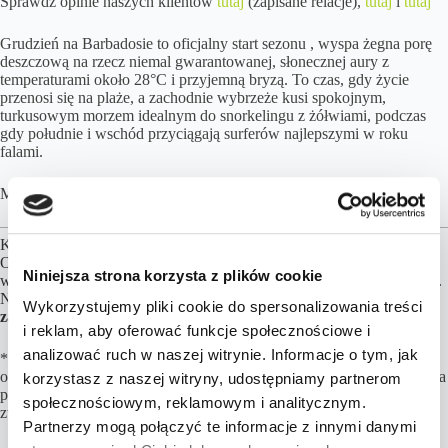
Sprawdź opinie naszych klientów
tutaj
(zapisane relacje),
tutaj
i
tutaj
Grudzień na Barbadosie to oficjalny start sezonu , wyspa żegna porę
deszczową na rzecz niemal gwarantowanej, słonecznej aury z
temperaturami około 28°C i przyjemną bryzą. To czas, gdy życie
przenosi się na plaże, a zachodnie wybrzeże kusi spokojnym,
turkusowym morzem idealnym do snorkelingu z żółwiami, podczas
gdy południe i wschód przyciągają surferów najlepszymi w roku
falami.
Masz pytania? –
skontaktuj się z nami
.
Kalkulacja cen opiera się przy założeniu 2 osób podróżujących.
Obiekty noclegowe, formy wyżywienia, transfery możemy dowolnie
Niniejsza strona korzysta z plików cookie
wymieniać, aby jak najlepiej dopasować ofertę do Twoich preferencji.
Najważniejsze są loty,
za pozostałe elementy podróży możesz
Wykorzystujemy pliki cookie do spersonalizowania treści
zapłacić później, nawet do kilku dni przed wylotem!
i reklam, aby oferować funkcje społecznościowe i
analizować ruch w naszej witrynie. Informacje o tym, jak
*Na miejscu obowiązuje podatek turystyczny, do uregulowania w
obiekcie noclegowym.
Niektóre hotele pobierają DEPOZYT (ustalona
korzystasz z naszej witryny, udostępniamy partnerom
przez hotel kwota na poczet ewentualnych zniszczeń, która zostanie
społecznościowym, reklamowym i analitycznym.
zwrócona
po sprawdzeniu stanu obiektu
).
Partnerzy mogą połączyć te informacje z innymi danymi