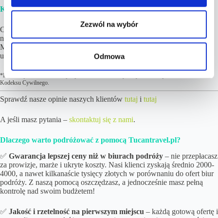
Krok 4.
Ciesz się z nadchodzących wakacji! 😉
Zezwól na wybór
Cena podróży wzrosła więcej niż 10% od wskazanej w ofercie? Nic
nie tracisz! W pierwszej kolejności i tak Cię o tym poinformujemy.
Możesz skorzystać z możliwości zwrotu środków za zamówioną
usługę. Więcej kluczowych informacji
tutaj
.
Odmowa
*Informacje zawarte na niniejszej stronie nie stanowią oferty handlowej w rozumieniu art. 66
Kodeksu Cywilnego.
Sprawdź nasze opinie naszych klientów
tutaj
i
tutaj
A jeśli masz pytania –
skontaktuj się z nami
.
Dlaczego warto podróżować z pomocą Tucantravel.pl?
✅
Gwarancja lepszej ceny niż w biurach podróży
– nie przepłacasz
za prowizje, marże i ukryte koszty. Nasi klienci zyskają średnio 2000-
4000, a nawet kilkanaście tysięcy złotych w porównaniu do ofert biur
podróży. Z naszą pomocą oszczędzasz, a jednocześnie masz pełną
kontrolę nad swoim budżetem!
✅
Jakość i rzetelność na pierwszym miejscu
– każdą gotową ofertę i