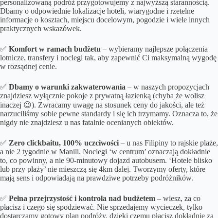
personalizowaną podróż przygotowujemy z najwyższą starannością.
Dbamy o odpowiednie lokalizacje hoteli, wiarygodne i rzetelne
informacje o kosztach, miejscu docelowym, pogodzie i wiele innych
praktycznych wskazówek.
✅
Komfort w ramach budżetu
– wybieramy najlepsze połączenia
lotnicze, transfery i noclegi tak, aby zapewnić Ci maksymalną wygodę
w rozsądnej cenie.
✅
Dbamy o
warunki zakwaterowania
– w naszych propozycjach
znajdziesz wyłącznie pokoje z prywatną łazienką (chyba że wolisz
inaczej 😉). Zwracamy uwagę na stosunek ceny do jakości, ale też
narzuciliśmy sobie pewne standardy i się ich trzymamy. Oznacza to, że
nigdy nie znajdziesz u nas fatalnie ocenianych obiektów.
✅
Zero clickbaitu, 100% uczciwości
– u nas Filipiny to rajskie plaże,
a nie 2 tygodnie w Manili. Noclegi ‘w centrum’ oznaczają dokładnie
to, co powinny, a nie 90-minutowy dojazd autobusem. ‘Hotele blisko
lub przy plaży’ nie mieszczą się 4km dalej. Tworzymy oferty, które
mają sens i odpowiadają na prawdziwe potrzeby podróżników.
✅
Pełna przejrzystość i kontrola nad budżetem
– wiesz, za co
płacisz i czego się spodziewać. Nie sprzedajemy wycieczek, tylko
dostarczamy gotowy plan podróży, dzięki czemu płacisz dokładnie za