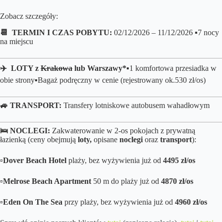
Zobacz szczegóły:
📆 TERMIN I CZAS POBYTU:
02/12/2026 – 11/12/2026 ▪️7 nocy
na miejscu
✈️ LOTY z
Krakowa
lub Warszawy*▪️
1 komfortowa przesiadka w
obie strony
▪️B
agaż podręczny w cenie (rejestrowany ok.530 zł/os)
🚙 TRANSPORT:
Transfery lotniskowe autobusem wahadłowym
🛌
NOCLEGI:
Zakwaterowanie w 2-os pokojach z prywatną
łazienką (ceny obejmują
loty,
opisane
noclegi
oraz
transport
):
▫️
Dover Beach Hotel
plaży, bez wyżywienia już od
4495
zł/os
▫️
Melrose Beach Apartment
50 m do plaży już od
4870 zł/os
▫️
Eden On The Sea
przy plaży, bez wyżywienia już od
4960 zł/os