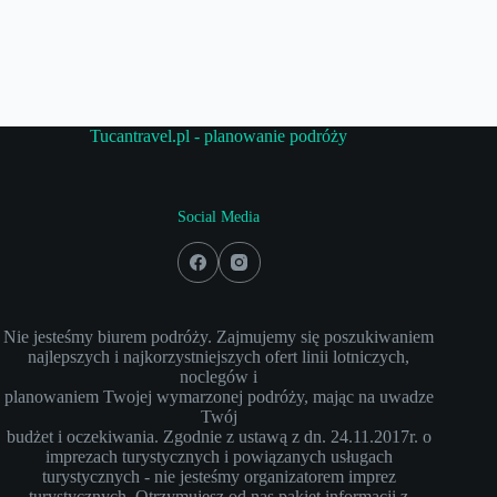
Tucantravel.pl - planowanie podróży
Social Media
Nie jesteśmy biurem podróży. Zajmujemy się poszukiwaniem
najlepszych i najkorzystniejszych ofert linii lotniczych,
noclegów i
planowaniem Twojej wymarzonej podróży, mając na uwadze
Twój
budżet i oczekiwania. Zgodnie z ustawą z dn. 24.11.2017r. o
imprezach turystycznych i powiązanych usługach
turystycznych - nie jesteśmy organizatorem imprez
turystycznych. Otrzymujesz od nas pakiet informacji z