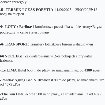
Zobacz szczegóły:
📆 TERMIN I CZAS POBYTU:
11/09/2025 – 25/09/2025
▪️13
nocy na miejscu
✈️ LOTY z
Berlina
▪️1 komfortowa przesiadka w obie strony▪️Bagaż
podręczny w cenie i rejestrowany
🚙 TRANSPORT:
Transfery lotniskowe busem wahadłowym
🛌 NOCLEGI:
Zakwaterowanie w 2-os pokojach z prywatną
łazienką:
▫️Le LIMA Hotel
650 m do plaży, ze śniadaniami już od
4380 zł/os
▫️Pondok Agung Bed & Breakfast
80 m do plaży, ze śniadaniami już
od
4575 zł/os
▫️The Sun Hotel & Spa
500 m do plaży, ze śniadaniami już od
4825
zł/os