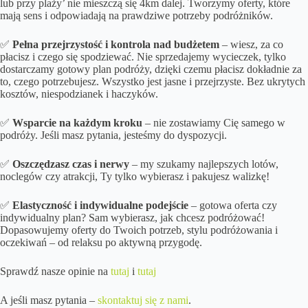
lub przy plaży’ nie mieszczą się 4km dalej. Tworzymy oferty, które
mają sens i odpowiadają na prawdziwe potrzeby podróżników.
✅
Pełna przejrzystość i kontrola nad budżetem
– wiesz, za co
płacisz i czego się spodziewać. Nie sprzedajemy wycieczek, tylko
dostarczamy gotowy plan podróży, dzięki czemu płacisz dokładnie za
to, czego potrzebujesz. Wszystko jest jasne i przejrzyste. Bez ukrytych
kosztów, niespodzianek i haczyków.
✅
Wsparcie na każdym kroku
– nie zostawiamy Cię samego w
podróży. Jeśli masz pytania, jesteśmy do dyspozycji.
✅
Oszczędzasz czas i nerwy
– my szukamy najlepszych lotów,
noclegów czy atrakcji, Ty tylko wybierasz i pakujesz walizkę!
✅
Elastyczność i indywidualne podejście
– gotowa oferta czy
indywidualny plan? Sam wybierasz, jak chcesz podróżować!
Dopasowujemy oferty do Twoich potrzeb, stylu podróżowania i
oczekiwań – od relaksu po aktywną przygodę.
Sprawdź nasze opinie na
tutaj
i
tutaj
A jeśli masz pytania –
skontaktuj się z nami
.