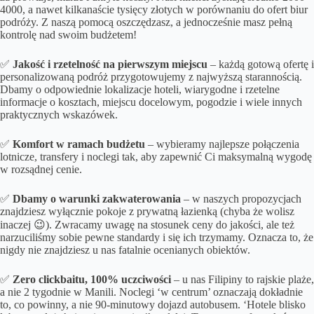
4000, a nawet kilkanaście tysięcy złotych w porównaniu do ofert biur
podróży. Z naszą pomocą oszczędzasz, a jednocześnie masz pełną
kontrolę nad swoim budżetem!
✅
Jakość i rzetelność na pierwszym miejscu
– każdą gotową ofertę i
personalizowaną podróż przygotowujemy z najwyższą starannością.
Dbamy o odpowiednie lokalizacje hoteli, wiarygodne i rzetelne
informacje o kosztach, miejscu docelowym, pogodzie i wiele innych
praktycznych wskazówek.
✅
Komfort w ramach budżetu
– wybieramy najlepsze połączenia
lotnicze, transfery i noclegi tak, aby zapewnić Ci maksymalną wygodę
w rozsądnej cenie.
✅
Dbamy o
warunki zakwaterowania
– w naszych propozycjach
znajdziesz wyłącznie pokoje z prywatną łazienką (chyba że wolisz
inaczej 😉). Zwracamy uwagę na stosunek ceny do jakości, ale też
narzuciliśmy sobie pewne standardy i się ich trzymamy. Oznacza to, że
nigdy nie znajdziesz u nas fatalnie ocenianych obiektów.
✅
Zero clickbaitu, 100% uczciwości
– u nas Filipiny to rajskie plaże,
a nie 2 tygodnie w Manili. Noclegi ‘w centrum’ oznaczają dokładnie
to, co powinny, a nie 90-minutowy dojazd autobusem. ‘Hotele blisko