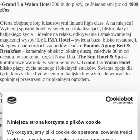
▫️Grand La Walon Hotel
500 m do plaży, ze śniadaniami już od
4909
zł/os
Oferta obejmuje loty luksusowymi liniami high class. A na miejscu?
Wybieraj spośród hoteli w świetnych lokalizacjach, blisko plaży i
balijskiego życia – idealne na relaks, odkrywanie i smakowanie tej
magicznej wyspy!
Le LIMA Hotel
– świetna baza, blisko restauracji,
sklepów i nadmorskich zachodów słońca.
Pondok Agung Bed &
Breakfast
– kameralny obiekt z lokalną duszą, zaledwie 80 m od
oceanu, w spokojnej części Nusa Dua.
The Sun Hotel & Spa
–
komfortowe warunki w sercu Seminyak.
Grand La Walon Hotel
–
blisko plaży, życia nocnego i lokalnych smaków. Świetna opcja dla
tych, którzy chcą być w centrum balijskich wrażeń, ale wracać do
spokojnej przestrzeni z tropikalnym ogrodem.
Wszystkie ceny obejmują
LOTY,
opisane
NOCLEGI
oraz
TRANSPORT
.
*W Indonezji obywatele Polski zobowiązani są do posiadania wizy
500 000 IDR (ok. 124zł) + obowiązkowa, jednorazowa opłata
Niniejsza strona korzysta z plików cookie
turystyczna wynosząca 150 000 IDS (ok. 36 zł).
Wykorzystujemy pliki cookie do spersonalizowania treści
Kalkulacja cen opiera się przy założeniu 2 osób podróżujących.
i reklam, aby oferować funkcje społecznościowe i