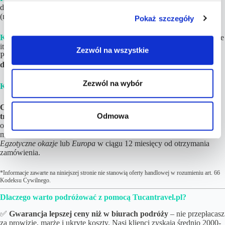
do rezerwacji. Zwykle
czas realizacji wynosi
1-4h
w dni robocze
(maksymalnie do 12 godzin).
Pokaż szczegóły
Krok 3.
Dokonaj rezerwacji
poszczególnych elementów (loty, hotele
itd.)
na podstawie linków
i opisów znajdujących się w Planie
Zezwól na wszystkie
Podróży. Jeśli tylko chcesz,
noclegi możesz opłacić nawet do kilku
dni przed wylotem!
Zezwól na wybór
Krok 4.
Ciesz się z nadchodzących wakacji! 😉
Cena podróży znacznie wzrosła od wskazanej w ofercie? Nic nie
Odmowa
tracisz!
Możesz zwrócić się z prośbą o zwrot w ciągu 3 dni od
otrzymania szczegółów z linkami do rezerwacji lub wykorzystać
możliwość bezpłatnego wyboru dowolnej oferty z kategorii
Egzotyczne okazje
lub
Europa
w ciągu 12 miesięcy od otrzymania
zamówienia.
*Informacje zawarte na niniejszej stronie nie stanowią oferty handlowej w rozumieniu art. 66
Kodeksu Cywilnego.
Dlaczego warto podróżować z pomocą Tucantravel.pl?
✅
Gwarancja lepszej ceny niż w biurach podróży
– nie przepłacasz
za prowizje, marże i ukryte koszty. Nasi klienci zyskają średnio 2000-