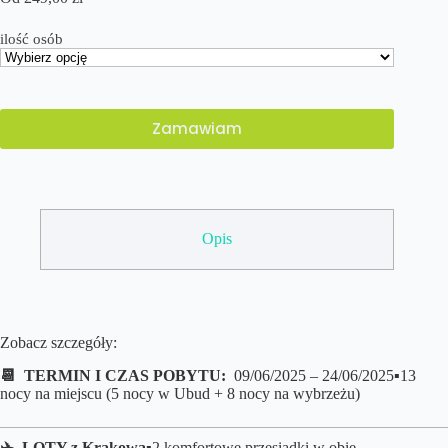
ilość osób
Zamawiam
Opis
Zobacz szczegóły:
📆 TERMIN I CZAS POBYTU:
09/06/2025 – 24/06/2025▪️13
nocy na miejscu (5 nocy w Ubud + 8 nocy na wybrzeżu)
✈️ LOTY z
Krakowa
▪️2 komfortowe przesiadki w obie