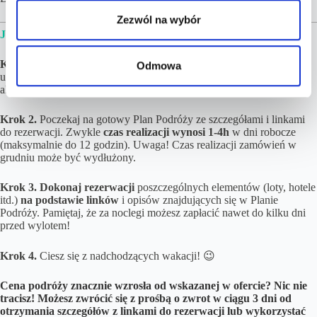
Zezwól na wybór
JAK WYGLĄDA REALIZACJA ZAMÓWIENIA?
Krok 1.
Złóż i opłać zamówienie. Jeżeli w podróży będzie brało
Odmowa
udział więcej niż 8 osób lub chciałbyś upewnić się, iż cena jest wciąż
aktualna – napisz do nas na kontakt@tucantravel.pl
Krok 2.
Poczekaj na gotowy Plan Podróży ze szczegółami i linkami
do rezerwacji. Zwykle
czas realizacji wynosi
1-4h
w dni robocze
(maksymalnie do 12 godzin). Uwaga! Czas realizacji zamówień w
grudniu może być wydłużony.
Krok 3.
Dokonaj rezerwacji
poszczególnych elementów (loty, hotele
itd.)
na podstawie linków
i opisów znajdujących się w Planie
Podróży. Pamiętaj, że za noclegi możesz zapłacić nawet do kilku dni
przed wylotem!
Krok 4.
Ciesz się z nadchodzących wakacji! 😉
Cena podróży znacznie wzrosła od wskazanej w ofercie? Nic nie
tracisz! Możesz zwrócić się z prośbą o zwrot w ciągu 3 dni od
otrzymania szczegółów z linkami do rezerwacji lub wykorzystać