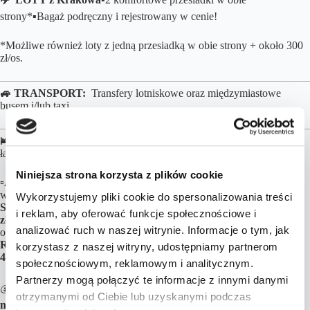
strony*▪️Bagaż podręczny i rejestrowany w cenie!
*Możliwe również loty z jedną przesiadką w obie strony + około 300
zł/os.
🚙 TRANSPORT:
Transfery lotniskowe oraz międzymiastowe
busem i/lub taxi
🛌 NOCLEGI:
Zakwaterowanie w 2-os pokojach z prywatną
łazienką:
Niniejsza strona korzysta z plików cookie
▫️Awan Bali House
+
Kondra Premiere Guest House Kuta
bez
wyżywienia już za
3849 zł/os
▫️Ubud Shanti Rice Field House By
Wykorzystujemy pliki cookie do spersonalizowania treści
Supala + Le Lima
650 m do plaży, oba ze śniadaniami, już za
3901
i reklam, aby oferować funkcje społecznościowe i
zł/os
▫️Jero Sebali Villa
+
Grand La Walon Hotel
500 m do plaży,
analizować ruch w naszej witrynie. Informacje o tym, jak
oba ze śniadaniami już za
4569 zł/os
▫️Aryaswara Villa Ubud
+
Bali
Relaxing Resort & Spa
400 m do plaży, oba ze śniadaniami już za
korzystasz z naszej witryny, udostępniamy partnerom
4765 zł/os
społecznościowym, reklamowym i analitycznym.
Partnerzy mogą połączyć te informacje z innymi danymi
💰 Wszystkie ceny obejmują doskonale zlokalizowane i oceniane
otrzymanymi od Ciebie lub uzyskanymi podczas
noclegi
,
loty
oraz
transport
na miejscu. Obiekty noclegowe można