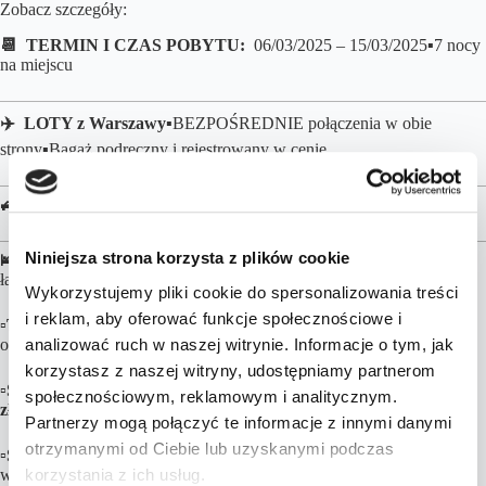
Zobacz szczegóły:
📆 TERMIN I CZAS POBYTU:
06/03/2025 – 15/03/2025
▪️7 nocy
na miejscu
✈️ LOTY z
Warszawy
▪️BEZPOŚREDNIE połączenia w obie
strony▪️Bagaż podręczny i rejestrowany w cenie
🚙 TRANSPORT:
Transfery lotniskowe lokalną komunikacją
Niniejsza strona korzysta z plików cookie
🛌 NOCLEGI:
Zakwaterowanie w 2-os pokojach z prywatną
łazienką:
Wykorzystujemy pliki cookie do spersonalizowania treści
i reklam, aby oferować funkcje społecznościowe i
▫️The Sun Hotel & Spa Legian
500 m do plaży bez wyżywienia już
analizować ruch w naszej witrynie. Informacje o tym, jak
od
3519 zł/os
| ze śniadaniami już od
3684 zł/os
korzystasz z naszej witryny, udostępniamy partnerom
▫️Signature Bali Sanur
800 m do plaży ze śniadaniami już od
3820
społecznościowym, reklamowym i analitycznym.
zł/os
Partnerzy mogą połączyć te informacje z innymi danymi
otrzymanymi od Ciebie lub uzyskanymi podczas
▫️Sakti Garden Resort & Spa
ze śniadaniami już od
4023 zł/os |
w
korzystania z ich usług.
wersji HB (śniadania+obiadokolacje) już od
4486 zł/os
– opcja dla