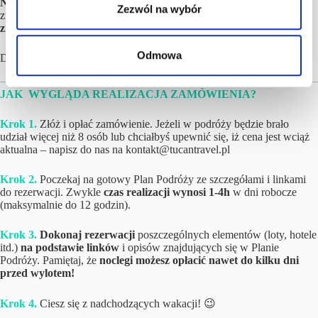
Niniejsza propozycja to
nasz pomysł na wakacje, który możesz
Zezwól na wybór
zrealizować. Nie zwlekaj jednak zbyt długo, bo
ceny mogą się
zmieniać.
Odmowa
Data dodania: 24.02.2025
JAK WYGLĄDA REALIZACJA ZAMÓWIENIA?
Krok 1.
Złóż i opłać zamówienie. Jeżeli w podróży będzie brało
udział więcej niż 8 osób lub chciałbyś upewnić się, iż cena jest wciąż
aktualna – napisz do nas na kontakt@tucantravel.pl
Krok 2.
Poczekaj
na gotowy Plan Podróży ze szczegółami i linkami
do rezerwacji. Zwykle
czas realizacji wynosi
1-4h
w dni robocze
(maksymalnie do 12 godzin).
Krok 3.
Dokonaj rezerwacji
poszczególnych elementów (loty, hotele
itd.)
na podstawie linków
i opisów znajdujących się w Planie
Podróży. Pamiętaj, że
noclegi możesz opłacić nawet do kilku dni
przed wylotem!
Krok 4.
Ciesz się z nadchodzących wakacji! 😉