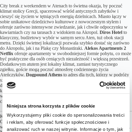
City break z weekendem w Atenach to świetna okazja, by poczuć
klimat stolicy Grecji, spacerować wśród antycznych zabytków i
cieszyć się życiem w tętniących energią dzielnicach. Miasto łączy w
sobie unikatowe dziedzictwo kulturowe z nowoczesnym stylem i
oferuje zarówno intensywne zwiedzanie, jak i chwile odpoczynku w
kawiarniach czy na tarasach z widokiem na Akropol.
Diros Hotel
to
klasyczny, budżetowy wybór w samym sercu Aten, tuż obok stacji
metra. Dzięki świetnej lokalizacji pozwala szybko dostać się zarówno
do Akropolu, jak i na Plakę czy Monastiraki.
Alekos Apartments 2
Netflix
oferuje apartamenty w swobodniejszej formie pobytu, co może
być praktyczne dla osób ceniących niezależność i większą przestrzeń.
Dodatkowym atutem jest lokalny klimat, zamiast turystycznego
zgiełku, goście mogą poczuć atmosferę codziennego życia
Ateńczyków.
Dogpound Athens
to adres dla tych, którzy w podróży
szukają czegoś innego niż klasyczny hotel. Obiekt łączy nowoczesny
design z artystyczną energią, oferując przestrzeń nastawioną na
kreatywność i alternatywne podejście do noclegu. Prywatne pokoje i
wspólne przestrzenie są urządzone w stylu minimalistycznym, ale z
charakterem.
Niniejsza strona korzysta z plików cookie
Wykorzystujemy pliki cookie do spersonalizowania treści
Kalkulacja cen opiera się przy założeniu 2 osób podróżujących.
Obiekty noclegowe, formy wyżywienia, transfery możemy dowolnie
i reklam, aby oferować funkcje społecznościowe i
wymieniać, aby jak najlepiej dopasować ofertę do Twoich preferencji.
analizować ruch w naszej witrynie. Informacje o tym, jak