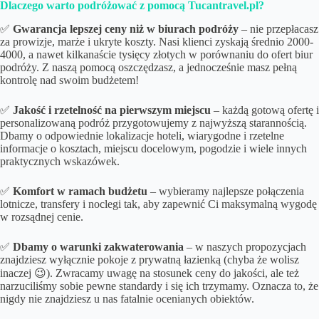
Dlaczego warto podróżować z pomocą Tucantravel.pl?
✅
Gwarancja lepszej ceny niż w biurach podróży
– nie przepłacasz
za prowizje, marże i ukryte koszty. Nasi klienci zyskają średnio 2000-
4000, a nawet kilkanaście tysięcy złotych w porównaniu do ofert biur
podróży. Z naszą pomocą oszczędzasz, a jednocześnie masz pełną
kontrolę nad swoim budżetem!
✅
Jakość i rzetelność na pierwszym miejscu
– każdą gotową ofertę i
personalizowaną podróż przygotowujemy z najwyższą starannością.
Dbamy o odpowiednie lokalizacje hoteli, wiarygodne i rzetelne
informacje o kosztach, miejscu docelowym, pogodzie i wiele innych
praktycznych wskazówek.
✅
Komfort w ramach budżetu
– wybieramy najlepsze połączenia
lotnicze, transfery i noclegi tak, aby zapewnić Ci maksymalną wygodę
w rozsądnej cenie.
✅
Dbamy o
warunki zakwaterowania
– w naszych propozycjach
znajdziesz wyłącznie pokoje z prywatną łazienką (chyba że wolisz
inaczej 😉). Zwracamy uwagę na stosunek ceny do jakości, ale też
narzuciliśmy sobie pewne standardy i się ich trzymamy. Oznacza to, że
nigdy nie znajdziesz u nas fatalnie ocenianych obiektów.