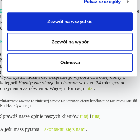
Pokaż szczegóły
Krok 3.
Dokonaj rezerwacji
poszczególnych elementów (loty, hotele
itd.)
na podstawie linków
i opisów znajdujących się w Planie
Zezwól na wszystkie
Podróży. Jeśli tylko chcesz,
noclegi możesz zapłacić nawet do kilku
dni przed wylotem!
Krok 4.
Ciesz się z nadchodzących wakacji! 😉
Zezwól na wybór
Cena podróży wzrosła więcej niż 10% od wskazanej w ofercie?
Nic nie tracisz!
W pierwszej kolejności i tak Cię o tym
Odmowa
poinformujemy. Możesz też zwrócić się z prośbą o zwrot w ciągu 24
godzin od otrzymania szczegółów z linkami do rezerwacji lub
wykorzystać możliwość bezpłatnego wyboru dowolnej oferty z
kategorii
Egzotyczne okazje
lub
Europa
w ciągu 24 miesięcy od
otrzymania zamówienia. Więcej informacji
tutaj
.
*Informacje zawarte na niniejszej stronie nie stanowią oferty handlowej w rozumieniu art. 66
Kodeksu Cywilnego.
Sprawdź nasze opinie naszych klientów
tutaj
i
tutaj
A jeśli masz pytania –
skontaktuj się z nami
.