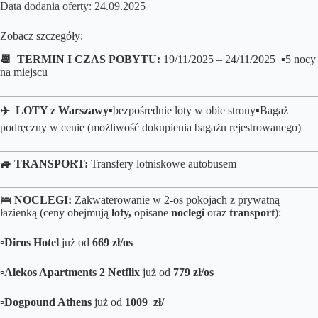
Data dodania oferty: 24.09.2025
Zobacz szczegóły:
📆 TERMIN I CZAS POBYTU:
19/11/2025 – 24/11/2025 ▪️5 nocy
na miejscu
✈️ LOTY z Warszawy
▪️bezpośrednie loty
w obie strony▪️B
agaż
podręczny w cenie (możliwość dokupienia bagażu rejestrowanego)
🚙 TRANSPORT:
Transfery lotniskowe autobusem
🛌
NOCLEGI:
Zakwaterowanie w 2-os pokojach z prywatną
łazienką (ceny obejmują
loty,
opisane
noclegi
oraz
transport
):
▫️
Diros Hotel
już od
669 zł/os
▫️
Alekos Apartments 2 Netflix
już od
779 zł/
os
▫️
Dogpound Athens
już od
1009 zł/