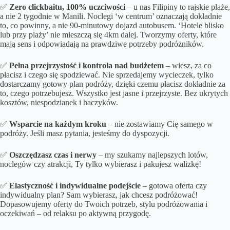
✅
Zero clickbaitu, 100% uczciwości
– u nas Filipiny to rajskie plaże,
a nie 2 tygodnie w Manili. Noclegi ‘w centrum’ oznaczają dokładnie
to, co powinny, a nie 90-minutowy dojazd autobusem. ‘Hotele blisko
lub przy plaży’ nie mieszczą się 4km dalej. Tworzymy oferty, które
mają sens i odpowiadają na prawdziwe potrzeby podróżników.
✅
Pełna przejrzystość i kontrola nad budżetem
– wiesz, za co
płacisz i czego się spodziewać. Nie sprzedajemy wycieczek, tylko
dostarczamy gotowy plan podróży, dzięki czemu płacisz dokładnie za
to, czego potrzebujesz. Wszystko jest jasne i przejrzyste. Bez ukrytych
kosztów, niespodzianek i haczyków.
✅
Wsparcie na każdym kroku
– nie zostawiamy Cię samego w
podróży. Jeśli masz pytania, jesteśmy do dyspozycji.
✅
Oszczędzasz czas i nerwy
– my szukamy najlepszych lotów,
noclegów czy atrakcji, Ty tylko wybierasz i pakujesz walizkę!
✅
Elastyczność i indywidualne podejście
– gotowa oferta czy
indywidualny plan? Sam wybierasz, jak chcesz podróżować!
Dopasowujemy oferty do Twoich potrzeb, stylu podróżowania i
oczekiwań – od relaksu po aktywną przygodę.