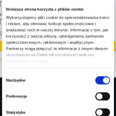
Niniejsza strona korzysta z plików cookie
Hasło
*
Wykorzystujemy pliki cookie do spersonalizowania treści
i reklam, aby oferować funkcje społecznościowe i
analizować ruch w naszej witrynie. Informacje o tym, jak
Zapamiętaj mnie
korzystasz z naszej witryny, udostępniamy partnerom
społecznościowym, reklamowym i analitycznym.
Zaloguj się
Partnerzy mogą połączyć te informacje z innymi danymi
otrzymanymi od Ciebie lub uzyskanymi podczas
Nie pamiętasz hasła?
korzystania z ich usług.
W
Tucantravel.pl - planowanie podróży
Niezbędne
y
b
ó
Preferencje
Social Media
r
z
g
Statystyka